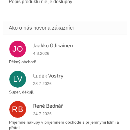
Popis produktu nie je dostupný
Jaakko Ollikainen
JO
Hodnotenie obchodu je 5 z 5 hviezdičiek.
4.8.2026
Pěkný obchod!
Luděk Vostry
LV
Hodnotenie obchodu je 5 z 5 hviezdičiek.
28.7.2026
Super, děkuji.
René Bednář
RB
Hodnotenie obchodu je 5 z 5 hviezdičiek.
24.7.2026
Příjemné nákupy v příjemném obchodě s příjemnými lidmi a
přáteli