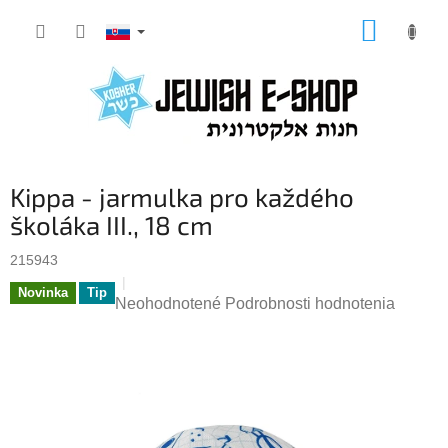
Prejsť
NÁKUP
na
KOŠÍK
obsah
Kippa - jarmulka pro každého
školáka III., 18 cm
215943
Novinka
Tip
Priemerné
Neohodnotené
Podrobnosti hodnotenia
hodnotenie
produktu
je
0,0
z
5