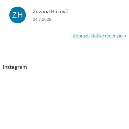
Zuzana Házová
ZH
Hodnotenie obchodu je 5 z 5 hviezdičiek.
24.7.2026
Zobraziť ďalšie recenzie
Z
á
p
ä
Instagram
t
i
e