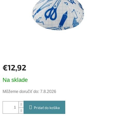
hviezdičiek.
€12,92
Jednotková
Na sklade
cena:
Môžeme doručiť do:
7.8.2026
Pridať do košíka