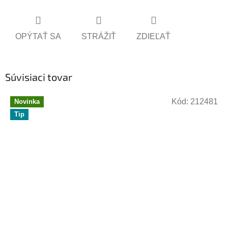
OPÝTAŤ SA
STRÁŽIŤ
ZDIEĽAŤ
Súvisiaci tovar
Kód:
212481
Novinka
Tip