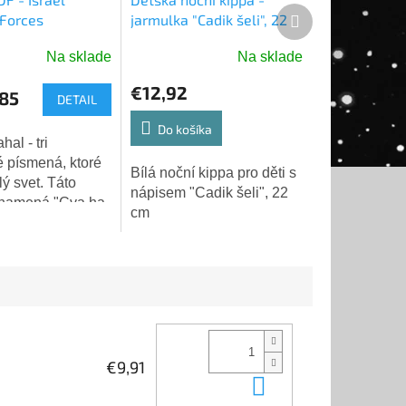
Ďalší
Forces
jarmulka "Cadik šeli", 22
produkt
cm
Na sklade
Na sklade
é
ie
€12,92
85
DETAIL
Do košíka
é písmená, ktoré
Bílá noční kippa pro děti s
ý svet. Táto
nápisem "Cadik šeli", 22
ek.
znamená "Cva ha-
cm
-Jisra'el" -
 obranné sily
i jednoduché
toré...
€9,91
Do košíka