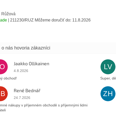
: Růžová
lade
| 211230/RUZ
Môžeme doručiť do:
11.8.2026
Jaakko Ollikainen
JO
LV
Hodnotenie obchodu je 5 z 5 hviezdičiek.
4.8.2026
ý obchod!
Super, dě
René Bednář
RB
ZH
Hodnotenie obchodu je 5 z 5 hviezdičiek.
24.7.2026
emné nákupy v příjemném obchodě s příjemnými lidmi
teli