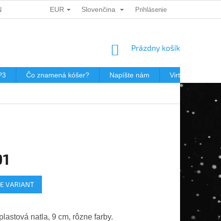
EUR
Slovenčina
ÍCH ÚDAJŮ
DÁRKOVÉ KUPONY
Prihlásenie
POŠTOVNÉ V JEWISHOP
NÁKUPNÝ
Prázdny košík
KOŠÍK
P3
Čo znamená kóšer?
Napíšte nám
Virtuálna prehli
91
ová
E VARIANT
lastová natla, 9 cm, rôzne farby.