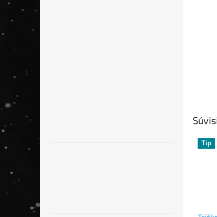
Súvis
Tip
Tričk