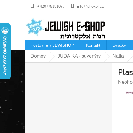
Prejsť
+420775181077
info@shekel.cz
na
obsah
Poštovné v JEWISHOP
Kontakt
Sviatky
Domov
JUDAIKA - suvenýry
Natla
B
Plas
o
č
Prieme
Neoho
n
hodnot
ý
produk
p
je
a
0,0
n
z
e
5
l
hviezdi