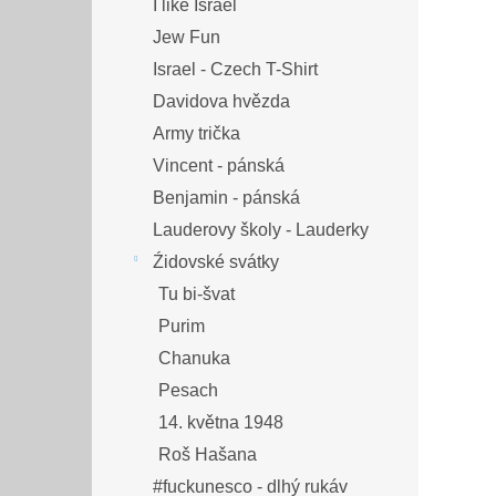
I like Israel
Jew Fun
Israel - Czech T-Shirt
Davidova hvězda
Army trička
Vincent - pánská
Benjamin - pánská
Lauderovy školy - Lauderky
Źidovské svátky
Tu bi-švat
Purim
Chanuka
Pesach
14. května 1948
Roš Hašana
#fuckunesco - dlhý rukáv