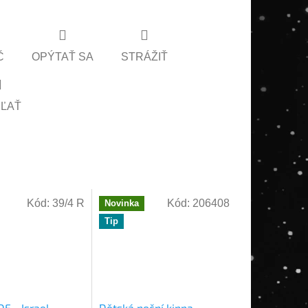
Č
OPÝTAŤ SA
STRÁŽIŤ
EĽAŤ
Kód:
39/4 R
Kód:
206408
Novinka
Tip
DF - Israel
Dětská noční kippa -