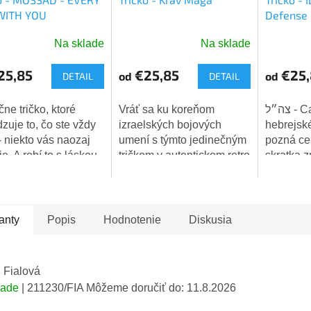
WITH YOU
Defense 
Na sklade
Na sklade
merné
Priemern
tenie
hodnoten
25,85
€25,85
€25,
od
od
DETAIL
DETAIL
ktu
produktu
je
5,0
ne tričko, ktoré
Vráť sa ku koreňom
צה״ל - Cahal - tri
z
dzuje to, čo ste vždy
izraelských bojových
hebrejsk
5
 - niekto vás naozaj
umení s týmto jedinečným
pozná cel
dičiek.
hviezdiči
e. A robí to s láskou.
tričkom v autentickom retro
skratka 
štýle! Toto sivé tričko s
Hagana le
patinovanou vintage
Izraelské
potlačou vzdáva hold
(IDF). Tr
tradícii a sile...
symboly, k
anty
Popis
Hodnotenie
Diskusia
 Fialová
lade
| 211230/FIA
Môžeme doručiť do:
11.8.2026