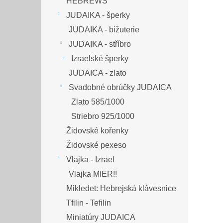
HEBREWS
JUDAIKA - šperky
JUDAIKA - bižuterie
JUDAIKA - stříbro
Izraelské šperky
JUDAICA - zlato
Svadobné obrúčky JUDAICA
Zlato 585/1000
Striebro 925/1000
Židovské kořenky
Židovské pexeso
Vlajka - Izrael
Vlajka MIER!!
Mikledet: Hebrejská klávesnice
Tfilin - Tefilin
Miniatúry JUDAICA