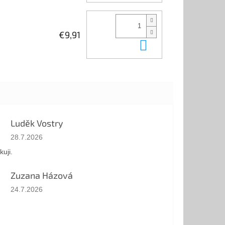
€9,91
Do košíka
Luděk Vostry
Hodnotenie obchodu je 5 z 5 hviezdičiek.
28.7.2026
kuji.
Zuzana Házová
Hodnotenie obchodu je 5 z 5 hviezdičiek.
24.7.2026