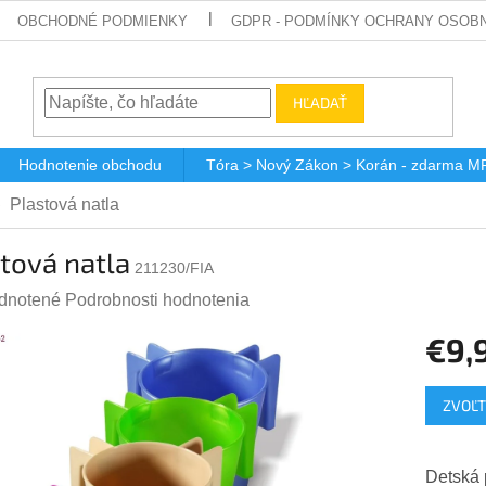
OBCHODNÉ PODMIENKY
GDPR - PODMÍNKY OCHRANY OSOBN
HĽADAŤ
Hodnotenie obchodu
Tóra > Nový Zákon > Korán - zdarma M
Plastová natla
tová natla
211230/FIA
rné
dnotené
Podrobnosti hodnotenia
enie
€9,
tu
Jednotk
ZVOĽT
cena:
čiek.
Detská p