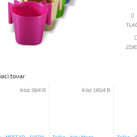
TLA
ZDI
iaci tovar
Kód:
38/4 R
Kód:
185/4 R
o - MOSSAD - EVERY
Tričko - Kráv Maga
Tričko - I