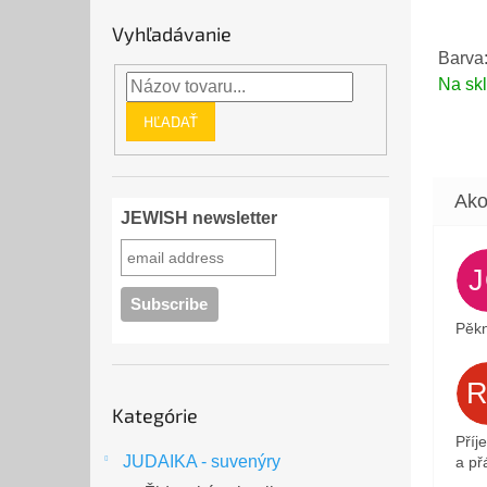
Vyhľadávanie
Barva
Na sk
HĽADAŤ
JEWISH newsletter
Pěkn
Preskočiť
Kategórie
kategórie
Příj
JUDAIKA - suvenýry
a přá