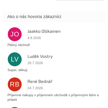
Jaakko Ollikainen
JO
Hodnotenie obchodu je 5 z 5 hviezdičiek.
4.8.2026
Pěkný obchod!
Luděk Vostry
LV
Hodnotenie obchodu je 5 z 5 hviezdičiek.
28.7.2026
Super, děkuji.
René Bednář
RB
Hodnotenie obchodu je 5 z 5 hviezdičiek.
24.7.2026
Příjemné nákupy v příjemném obchodě s příjemnými lidmi a
přáteli