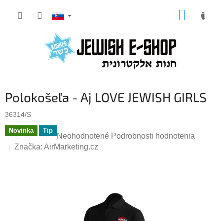
Prejsť
NÁKUP
na
KOŠÍK
obsah
Polokošeľa - Aj LOVE JEWISH GIRLS
36314/S
Novinka
Tip
Priemerné
Neohodnotené
Podrobnosti hodnotenia
hodnotenie
Značka:
AirMarketing.cz
produktu
je
0,0
z
5
hviezdičiek.