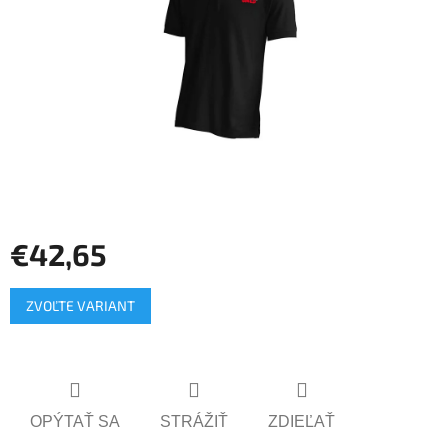
€42,65
Jednotková
ZVOĽTE VARIANT
cena:
OPÝTAŤ SA
STRÁŽIŤ
ZDIEĽAŤ