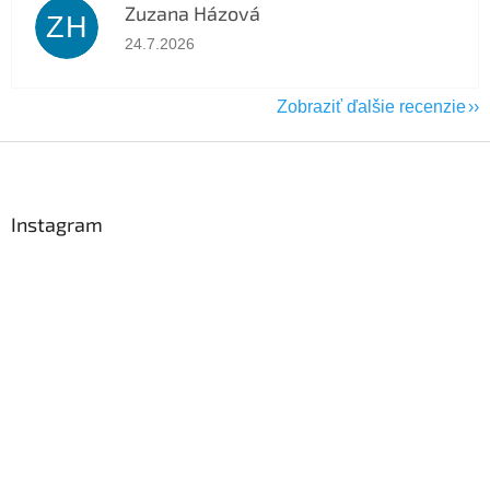
Zuzana Házová
ZH
Hodnotenie obchodu je 5 z 5 hviezdičiek.
24.7.2026
Zobraziť ďalšie recenzie
Z
á
p
ä
Instagram
t
i
e