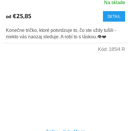
Na sklade
Priemerné
hodnotenie
€25,85
od
DETAIL
produktu
je
5,0
Konečne tričko, ktoré potvrdzuje to, čo ste vždy tušili -
z
niekto vás naozaj sleduje. A robí to s láskou.👁️❤️
5
hviezdičiek.
Kód:
185/4 R