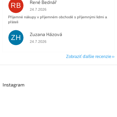
René Bednář
RB
Hodnotenie obchodu je 5 z 5 hviezdičiek.
24.7.2026
Příjemné nákupy v příjemném obchodě s příjemnými lidmi a
přáteli
Zuzana Házová
ZH
Hodnotenie obchodu je 5 z 5 hviezdičiek.
24.7.2026
Zobraziť ďalšie recenzie
Z
á
p
ä
Instagram
t
i
e