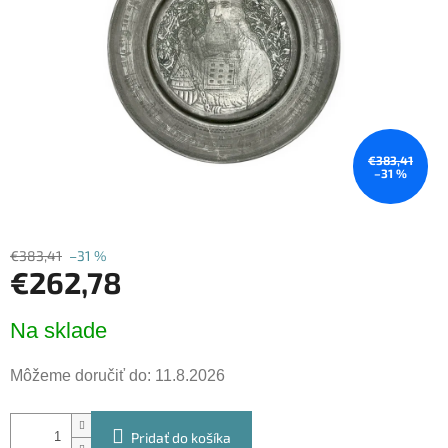
hviezdičiek.
€383,41
–31 %
€383,41
–31 %
€262,78
Jednotková
Na sklade
cena:
Môžeme doručiť do:
11.8.2026
Pridať do košíka