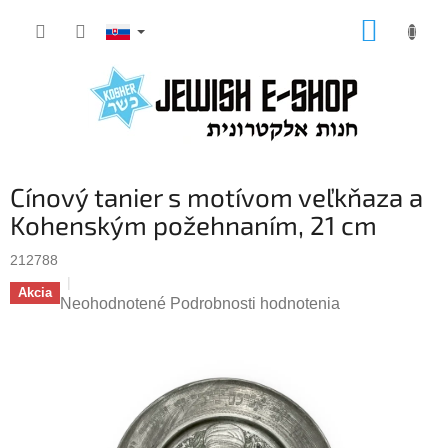
Prejsť
NÁKUP
na
KOŠÍK
obsah
Cínový tanier s motívom veľkňaza a
Kohenským požehnaním, 21 cm
212788
Akcia
Priemerné
Neohodnotené
Podrobnosti hodnotenia
hodnotenie
produktu
je
0,0
z
5