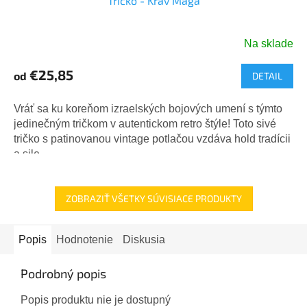
Tričko - Kráv Maga
Na sklade
€25,85
od
DETAIL
Vráť sa ku koreňom izraelských bojových umení s týmto
jedinečným tričkom v autentickom retro štýle! Toto sivé
tričko s patinovanou vintage potlačou vzdáva hold tradícii
a sile...
ZOBRAZIŤ VŠETKY SÚVISIACE PRODUKTY
Popis
Hodnotenie
Diskusia
Podrobný popis
Popis produktu nie je dostupný