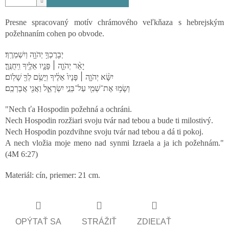
Presne spracovaný motív chrámového veľkňaza s hebrejským
požehnaním cohen po obvode.
יְבָרֶכְךָ֥ יְהֹוָ֖ה וְיִשְׁמְרֶֽךָ׃
יָאֵ֨ר יְהֹוָ֧ה ׀ פָּנָ֛יו אֵלֶ֖יךָ וִֽיחֻנֶּֽךָּ׃
יִשָּׂ֨א יְהֹוָ֤ה ׀ פָּנָיו֙ אֵלֶ֔יךָ וְיָשֵׂ֥ם לְךָ֖ שָׁלֽוֹם׃
וְשָׂמ֥וּ אֶת־שְׁמִ֖י עַל־בְּנֵ֣י יִשְׂרָאֵ֑ל וַאֲנִ֖י אֲבָרְכֵֽם׃
"Nech ťa Hospodin požehná a ochráni.
Nech Hospodin rozžiari svoju tvár nad tebou a bude ti milostivý.
Nech Hospodin pozdvihne svoju tvár nad tebou a dá ti pokoj.
A nech vložia moje meno nad synmi Izraela a ja ich požehnám."
(4M 6:27)
Materiál: cín, priemer: 21 cm.
OPÝTAŤ SA
STRÁŽIŤ
ZDIEĽAŤ