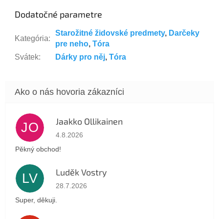
Dodatočné parametre
Starožitné židovské predmety
,
Darčeky
Kategória
:
pre neho
,
Tóra
Svátek
:
Dárky pro něj
,
Tóra
Jaakko Ollikainen
JO
Hodnotenie obchodu je 5 z 5 hviezdičiek.
4.8.2026
Pěkný obchod!
Luděk Vostry
LV
Hodnotenie obchodu je 5 z 5 hviezdičiek.
28.7.2026
Super, děkuji.