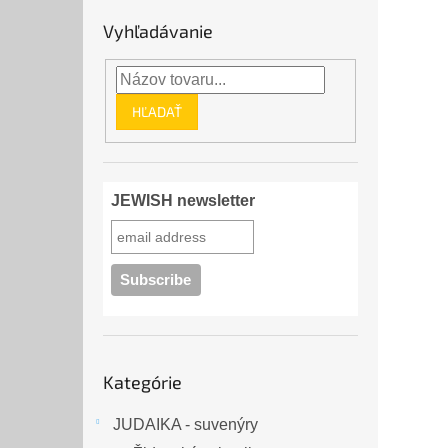
Vyhľadávanie
HĽADAŤ
JEWISH newsletter
Preskočiť
Kategórie
kategórie
JUDAIKA - suvenýry