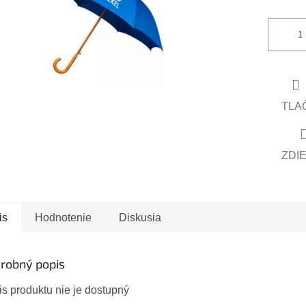
iezdičiek.
TLA
ZDI
is
Hodnotenie
Diskusia
robný popis
s produktu nie je dostupný