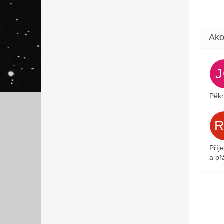
Pěkn
Příj
a přá