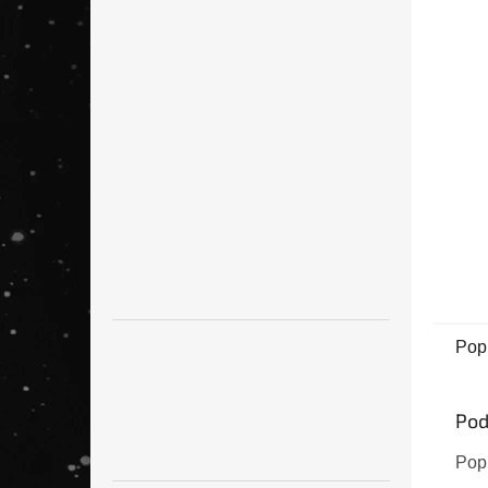
hv
Pop
Pod
Popi