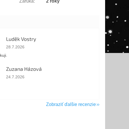
Záruka
:
2 roky
Luděk Vostry
Hodnotenie obchodu je 5 z 5 hviezdičiek.
28.7.2026
kuji.
Zuzana Házová
Hodnotenie obchodu je 5 z 5 hviezdičiek.
24.7.2026
Zobraziť ďalšie recenzie