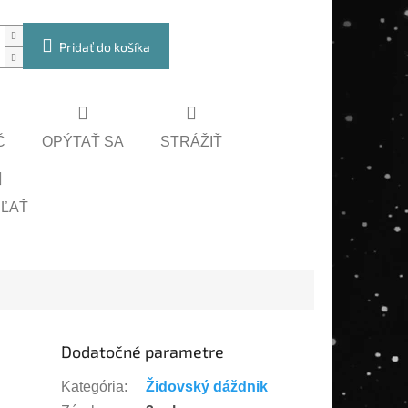
Pridať do košíka
Č
OPÝTAŤ SA
STRÁŽIŤ
EĽAŤ
Dodatočné parametre
Kategória
:
Židovský dáždnik