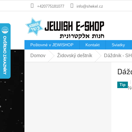
Prejsť
+420775181077
info@shekel.cz
na
obsah
Poštovné v JEWISHOP
Kontakt
Sviatky
Domov
Židovský deštník
Dáždnik - S
B
Dáž
o
č
n
Tip
P
N
ý
h
p
p
a
je
n
0
e
z
l
5