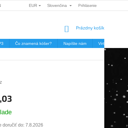
EUR
Slovenčina
ÍCH ÚDAJŮ
DÁRKOVÉ KUPONY
Prihlásenie
POŠTOVNÉ V JEWISHOP
NÁKUPNÝ
Prázdny košík
KOŠÍK
P3
Čo znamená kóšer?
Napíšte nám
Virtuálna prehli
z
,03
ová
lade
doručiť do:
7.8.2026