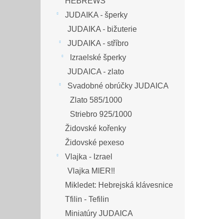
HEBREWS
JUDAIKA - šperky
JUDAIKA - bižuterie
JUDAIKA - stříbro
Izraelské šperky
JUDAICA - zlato
Svadobné obrúčky JUDAICA
Zlato 585/1000
Striebro 925/1000
Židovské kořenky
Židovské pexeso
Vlajka - Izrael
Vlajka MIER!!
Mikledet: Hebrejská klávesnice
Tfilin - Tefilin
Miniatúry JUDAICA