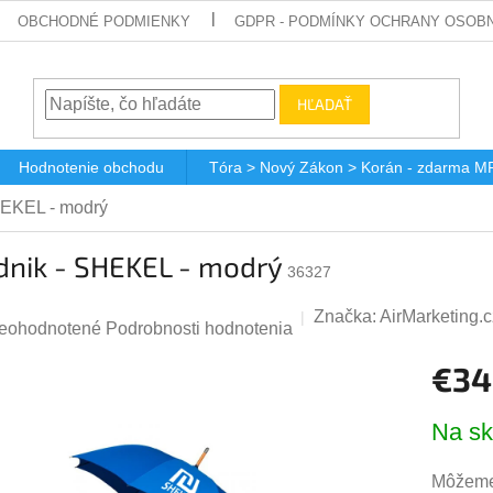
OBCHODNÉ PODMIENKY
GDPR - PODMÍNKY OCHRANY OSOBN
HĽADAŤ
Hodnotenie obchodu
Tóra > Nový Zákon > Korán - zdarma M
HEKEL - modrý
dnik - SHEKEL - modrý
36327
Značka:
AirMarketing.c
riemerné
eohodnotené
Podrobnosti hodnotenia
odnotenie
€34
roduktu
Jednotk
,0
Na sk
cena:
Môžeme 