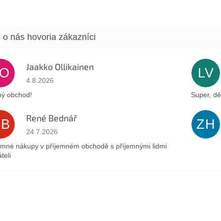
Jaakko Ollikainen
JO
LV
Hodnotenie obchodu je 5 z 5 hviezdičiek.
4.8.2026
ý obchod!
Super, dě
René Bednář
RB
ZH
Hodnotenie obchodu je 5 z 5 hviezdičiek.
24.7.2026
emné nákupy v příjemném obchodě s příjemnými lidmi
teli