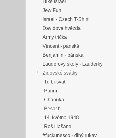
I like Israel
Jew Fun
Israel - Czech T-Shirt
Davidova hvězda
Army trička
Vincent - pánská
Benjamin - pánská
Lauderovy školy - Lauderky
Źidovské svátky
Tu bi-švat
Purim
Chanuka
Pesach
14. května 1948
Roš Hašana
#fuckunesco - dlhý rukáv