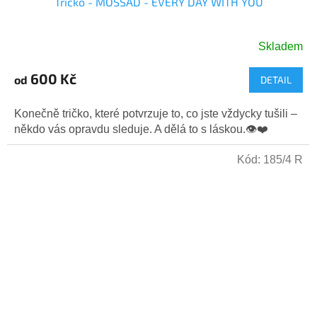
Tričko - MOSSAD - EVERY DAY WITH YOU
Skladem
Průměrné
hodnocení
600 Kč
od
DETAIL
produktu
je
5,0
Konečně tričko, které potvrzuje to, co jste vždycky tušili –
z
někdo vás opravdu sleduje. A dělá to s láskou.👁️❤️
5
hvězdiček.
Kód:
185/4 R