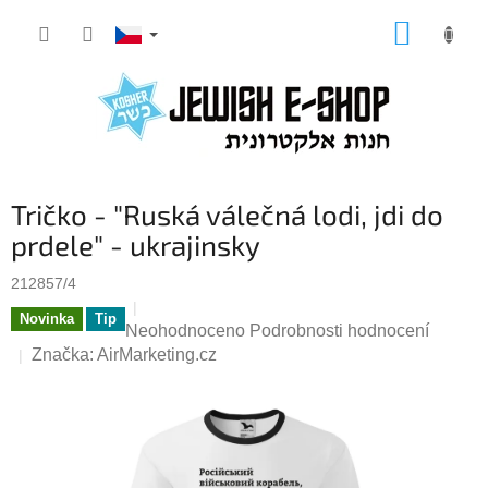
Přejít
NÁKUP
na
KOŠÍK
obsah
Tričko - "Ruská válečná lodi, jdi do
prdele" - ukrajinsky
212857/4
Novinka
Tip
Průměrné
Neohodnoceno
Podrobnosti hodnocení
hodnocení
Značka:
AirMarketing.cz
produktu
je
0,0
z
5