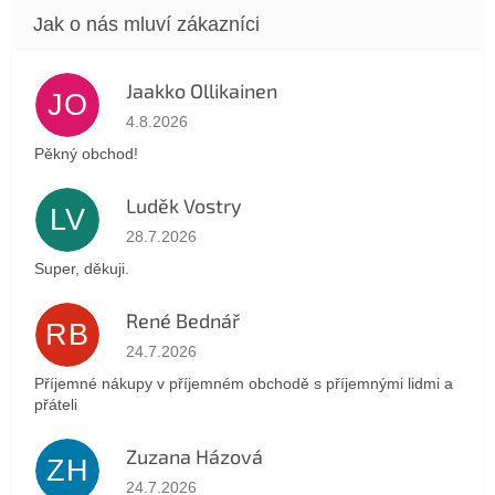
Jaakko Ollikainen
JO
Hodnocení obchodu je 5 z 5 hvězdiček.
4.8.2026
Pěkný obchod!
Luděk Vostry
LV
Hodnocení obchodu je 5 z 5 hvězdiček.
28.7.2026
Super, děkuji.
René Bednář
RB
Hodnocení obchodu je 5 z 5 hvězdiček.
24.7.2026
Příjemné nákupy v příjemném obchodě s příjemnými lidmi a
přáteli
Zuzana Házová
ZH
Hodnocení obchodu je 5 z 5 hvězdiček.
24.7.2026