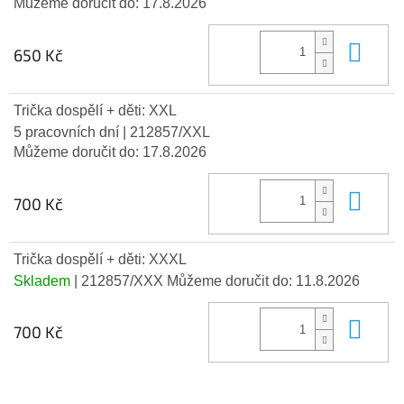
Můžeme doručit do:
17.8.2026
Do 
650 Kč
Trička dospělí + děti: XXL
5 pracovních dní
| 212857/XXL
Můžeme doručit do:
17.8.2026
Do 
700 Kč
Trička dospělí + děti: XXXL
Skladem
| 212857/XXX
Můžeme doručit do:
11.8.2026
Do 
700 Kč