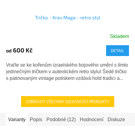
Tričko - Krav Maga - retro styl
Skladem
600 Kč
od
DETAIL
Vraťte se ke kořenům izraelského bojového umění s tímto
jedinečným tričkem v autentickém retro stylu! Šedé tričko
s patinovaným vintage potiskem vzdává hold tradici a...
ZOBRAZIT VŠECHNY SOUVISEJÍCÍ PRODUKTY
Varianty
Popis
Podobné (12)
Hodnocení
Diskuze