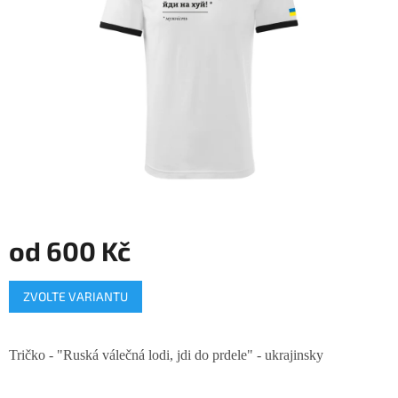
hvězdiček.
od
600 Kč
Měrná
ZVOLTE VARIANTU
cena:
Tričko - "Ruská válečná lodi, jdi do prdele" - ukrajinsky