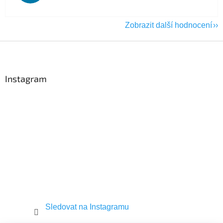
Zobrazit další hodnocení
Z
á
p
a
Instagram
t
í
Sledovat na Instagramu