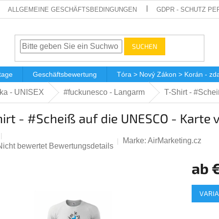
ALLGEMEINE GESCHÄFTSBEDINGUNGEN
GDPR - SCHUTZ P
SUCHEN
tage
Geschäftsbewertung
Tóra > Nový Zákon > Korán - z
čka - UNISEX
#fuckunesco - Langarm
T-Shirt - #Sche
irt - #Scheiß auf die UNESCO - Karte v
Marke:
AirMarketing.cz
Die
Nicht bewertet
Bewertungsdetails
durchschnittliche
ab
€
Produktbewertung
st
Verkauf
0,0
VARI
von
5