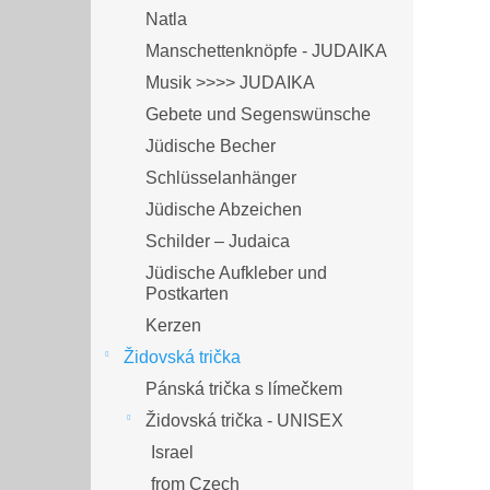
Natla
Manschettenknöpfe - JUDAIKA
Musik >>>> JUDAIKA
Gebete und Segenswünsche
Jüdische Becher
Schlüsselanhänger
Jüdische Abzeichen
Schilder – Judaica
Jüdische Aufkleber und
Postkarten
Kerzen
Židovská trička
Pánská trička s límečkem
Židovská trička - UNISEX
Israel
from Czech