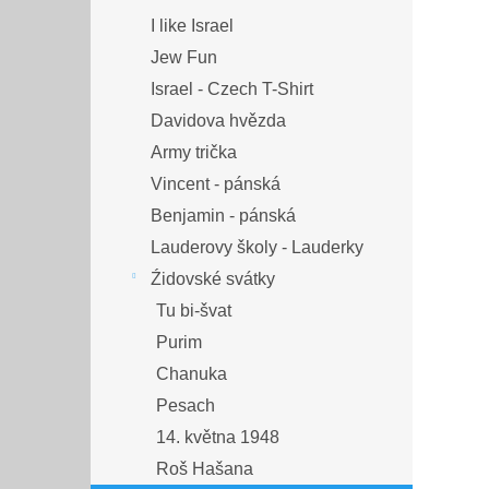
I like Israel
Jew Fun
Israel - Czech T-Shirt
Davidova hvězda
Army trička
Vincent - pánská
Benjamin - pánská
Lauderovy školy - Lauderky
Źidovské svátky
Tu bi-švat
Purim
Chanuka
Pesach
14. května 1948
Roš Hašana