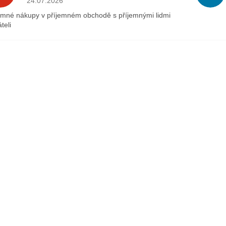
24.07.2026
emné nákupy v příjemném obchodě s příjemnými lidmi
teli