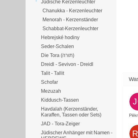
Jüdische Kerzenleuchter
Chanukka - Kerzenleuchter
Menorah - Kerzenständer
Schabbat-Kerzenleuchter
Hebrejské hodiny
Seder-Schalen
Die Tora (תורה)
Dreidl - Sevivon - Dreidl
Talit - Tallit
Schofar
Mezuzah
Kiddusch-Tassen
Havdalah (Kerzenständer,
Karaffen, Tassen oder Sets)
Pěkn
JAD - Tora-Zeiger
Jüdischer Anhänger mit Namen -