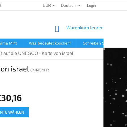
EUR
Deutsch
ERSONENBEZOGENER DATEN
DÁRKOVÉ KUPONY
Login
POSTGEB
WARENKORB
Warenkorb leeren
darma MP3
Was bedeutet koscher?
Schreiben Sie uns
iß auf die UNESCO - Karte von israel
on israel
84449/4 R
30,16
spreis:
ANTE WÄHLEN