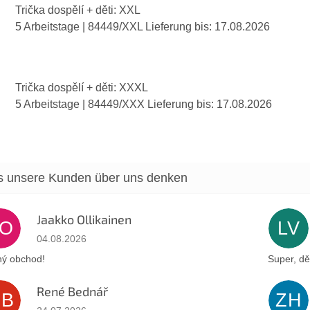
Trička dospělí + děti: XXL
5 Arbeitstage
| 84449/XXL
Lieferung bis:
17.08.2026
Trička dospělí + děti: XXXL
5 Arbeitstage
| 84449/XXX
Lieferung bis:
17.08.2026
Jaakko Ollikainen
JO
LV
Die Shop-Bewertung beträgt 5 von 5 Sternen.
04.08.2026
ý obchod!
Super, dě
René Bednář
RB
ZH
Die Shop-Bewertung beträgt 5 von 5 Sternen.