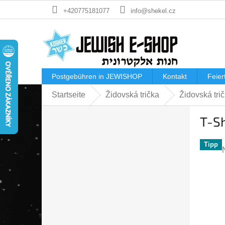
Zum
+420775181077
info@shekel.cz
Inhalt
springen
Postgebühren in JEWISHOP
Kontakt
Feier
Startseite
Židovská trička
Židovská tri
S
T-Sh
e
i
t
Tipp
e
n
l
i
e
i
s
t