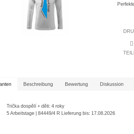
Sternen.
Perfekt
DRU
TEI
ianten
Beschreibung
Bewertung
Diskussion
Trička dospělí + děti: 4 roky
5 Arbeitstage
| 84449/4 R
Lieferung bis:
17.08.2026