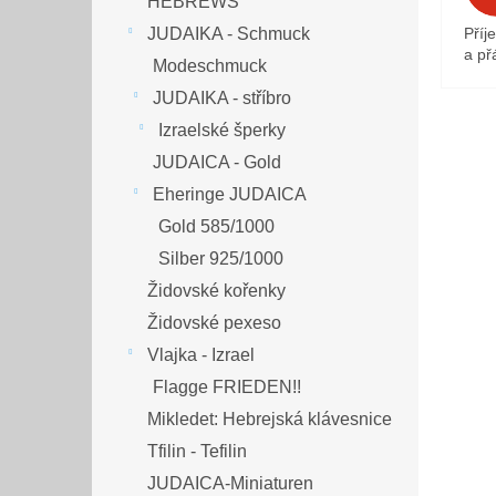
HEBREWS
JUDAIKA - Schmuck
Příj
a přá
Modeschmuck
JUDAIKA - stříbro
Izraelské šperky
JUDAICA - Gold
Eheringe JUDAICA
Gold 585/1000
Silber 925/1000
Židovské kořenky
Židovské pexeso
Vlajka - Izrael
Flagge FRIEDEN!!
Mikledet: Hebrejská klávesnice
Tfilin - Tefilin
JUDAICA-Miniaturen