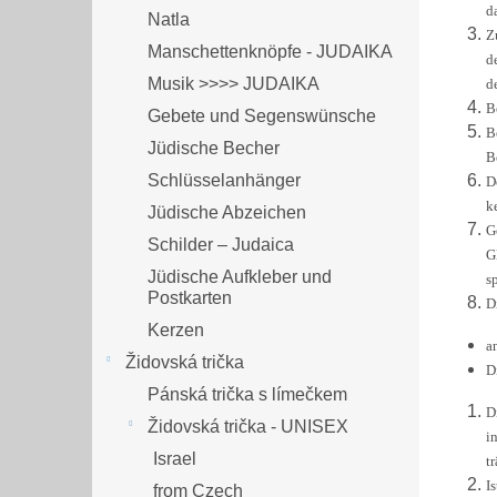
d
Natla
Z
Manschettenknöpfe - JUDAIKA
d
Musik >>>> JUDAIKA
d
B
Gebete und Segenswünsche
B
Jüdische Becher
B
Schlüsselanhänger
D
k
Jüdische Abzeichen
G
Schilder – Judaica
G
Jüdische Aufkleber und
s
Postkarten
D
Kerzen
a
Židovská trička
D
Pánská trička s límečkem
D
Židovská trička - UNISEX
i
Israel
t
I
from Czech