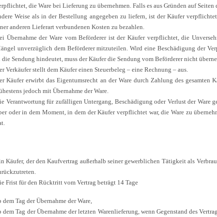
erpflichtet, die Ware bei Lieferung zu übernehmen. Falls es aus Gründen auf Seiten d
ndere Weise als in der Bestellung angegeben zu liefern, ist der Käufer verpflichte
iner anderen Lieferart verbundenen Kosten zu bezahlen.
ei Übernahme der Ware vom Beförderer ist der Käufer verpflichtet, die Unverse
ängel unverzüglich dem Beförderer mitzuteilen. Wird eine Beschädigung der Verpa
n die Sendung hindeutet, muss der Käufer die Sendung vom Beförderer nicht übern
er Verkäufer stellt dem Käufer einen Steuerbeleg – eine Rechnung – aus.
er Käufer erwirbt das Eigentumsrecht an der Ware durch Zahlung des gesamten Kau
rühestens jedoch mit Übernahme der Ware.
ie Verantwortung für zufälligen Untergang, Beschädigung oder Verlust der Ware
ber oder in dem Moment, in dem der Käufer verpflichtet war, die Ware zu überneh
t.
in Käufer, der den Kaufvertrag außerhalb seiner gewerblichen Tätigkeit als Verbra
urückzutreten.
ie Frist für den Rücktritt vom Vertrag beträgt 14 Tage
b dem Tag der Übernahme der Ware,
b dem Tag der Übernahme der letzten Warenlieferung, wenn Gegenstand des Vertrag