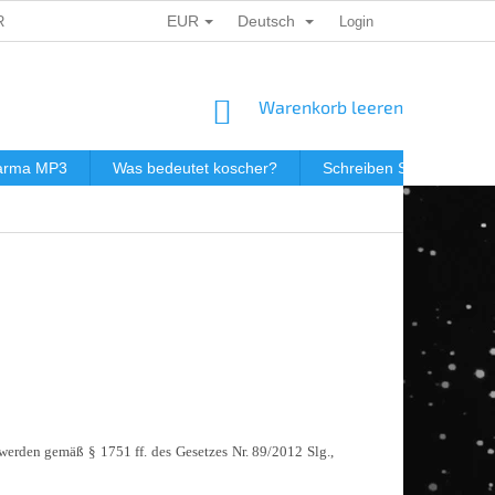
EUR
Deutsch
ERSONENBEZOGENER DATEN
DÁRKOVÉ KUPONY
Login
POSTGEB
WARENKORB
Warenkorb leeren
darma MP3
Was bedeutet koscher?
Schreiben Sie uns
 werden gemäß § 1751 ff. des Gesetzes Nr. 89/2012 Slg.,