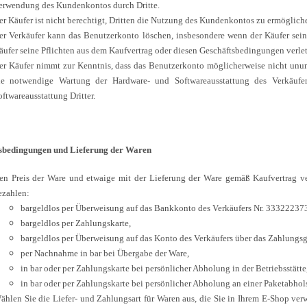
erwendung des Kundenkontos durch Dritte.
er Käufer ist nicht berechtigt, Dritten die Nutzung des Kundenkontos zu ermöglich
er Verkäufer kann das Benutzerkonto löschen, insbesondere wenn der Käufer sein
äufer seine Pflichten aus dem Kaufvertrag oder diesen Geschäftsbedingungen verlet
er Käufer nimmt zur Kenntnis, dass das Benutzerkonto möglicherweise nicht ununt
ie notwendige Wartung der Hardware- und Softwareausstattung des Verkäuf
oftwareausstattung Dritter.
sbedingungen und Lieferung der Waren
en Preis der Ware und etwaige mit der Lieferung der Ware gemäß Kaufvertrag v
ezahlen:
bargeldlos per Überweisung auf das Bankkonto des Verkäufers Nr. 333222373 
bargeldlos per Zahlungskarte,
bargeldlos per Überweisung auf das Konto des Verkäufers über das Zahlung
per Nachnahme in bar bei Übergabe der Ware,
in bar oder per Zahlungskarte bei persönlicher Abholung in der Betriebsstätte
in bar oder per Zahlungskarte bei persönlicher Abholung an einer Paketabhols
ählen Sie die Liefer- und Zahlungsart für Waren aus, die Sie in Ihrem E-Shop ver