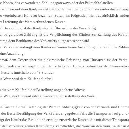
as Konto, des verwendeten Zahlungsgateways oder der Paketabholstellen.
usammen mit dem Kaufpreis ist der Käufer verpflichtet, dem Verkäufer die mit Ve
er vereinbarten Höhe zu bezahlen. Sofern im Folgenden nicht ausdrücklich anders
er Lieferung der Ware verbundenen Kosten.
ei Barzahlung ist der Kaufpreis bei Übernahme der Ware fällig.
ei bargeldloser Zahlung ist die Verpflichtung des Käufers zur Zahlung des Kaufp
etrag dem Bankkonto des Verkäufers gutgeschrieben wird.
er Verkäufer verlangt vom Käufer im Voraus keine Anzahlung oder ähnliche Zahlung
eine Anzahlung.
emäß dem Gesetz über die elektronische Erfassung von Umsätzen ist der Verkäuf
leichzeitig ist er verpflichtet, den erhaltenen Umsatz online bei der Steuerverw
pätestens innerhalb von 48 Stunden.
ie Ware wird dem Käufer geliefert:
n die vom Käufer in der Bestellung angegebene Adresse
ie Wahl der Lieferart erfolgt während der Bestellung der Ware.
ie Kosten für die Lieferung der Ware in Abhängigkeit von der Versand- und Überna
n der Bestellbestätigung des Verkäufers angegeben. Falls die Transportart aufgrund
rägt der Käufer das Risiko und etwaige zusätzliche Kosten, die mit dieser Transport
st der Verkäufer gemäß Kaufvertrag verpflichtet, die Ware an den vom Käufer in d