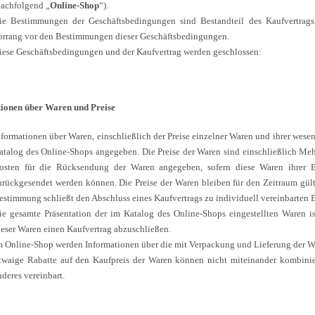
nachfolgend „
Online-Shop
“).
ie Bestimmungen der Geschäftsbedingungen sind Bestandteil des Kaufvertrag
orrang vor den Bestimmungen dieser Geschäftsbedingungen.
iese Geschäftsbedingungen und der Kaufvertrag werden geschlossen:
ionen über Waren und Preise
nformationen über Waren, einschließlich der Preise einzelner Waren und ihrer wese
atalog des Online-Shops angegeben. Die Preise der Waren sind einschließlich Meh
osten für die Rücksendung der Waren angegeben, sofern diese Waren ihrer B
urückgesendet werden können. Die Preise der Waren bleiben für den Zeitraum gült
estimmung schließt den Abschluss eines Kaufvertrags zu individuell vereinbarten 
ie gesamte Präsentation der im Katalog des Online-Shops eingestellten Waren ist 
ieser Waren einen Kaufvertrag abzuschließen.
m Online-Shop werden Informationen über die mit Verpackung und Lieferung der W
twaige Rabatte auf den Kaufpreis der Waren können nicht miteinander kombinier
nderes vereinbart.