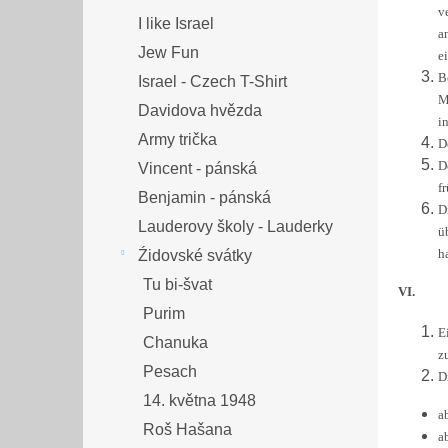
v
I like Israel
a
Jew Fun
e
B
Israel - Czech T-Shirt
M
Davidova hvězda
i
Army trička
D
D
Vincent - pánská
f
Benjamin - pánská
D
Lauderovy školy - Lauderky
ü
ha
Źidovské svátky
Tu bi-švat
VI.
Purim
E
Chanuka
z
Pesach
D
14. května 1948
a
Roš Hašana
a