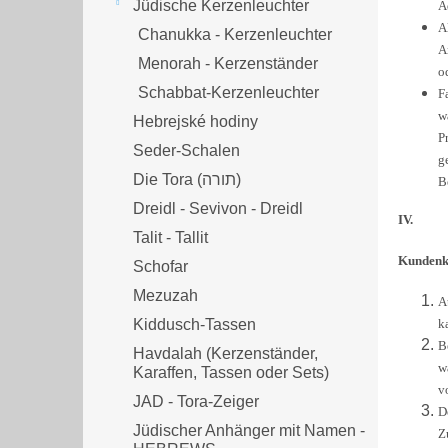
Jüdische Kerzenleuchter
A
A
Chanukka - Kerzenleuchter
A
Menorah - Kerzenständer
o
Schabbat-Kerzenleuchter
F
w
Hebrejské hodiny
P
Seder-Schalen
g
Die Tora (תורה)
B
Dreidl - Sevivon - Dreidl
IV.
Talit - Tallit
Kundenk
Schofar
Mezuzah
A
Kiddusch-Tassen
k
B
Havdalah (Kerzenständer,
w
Karaffen, Tassen oder Sets)
v
JAD - Tora-Zeiger
D
Jüdischer Anhänger mit Namen -
Z