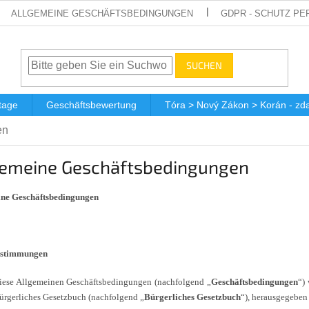
ALLGEMEINE GESCHÄFTSBEDINGUNGEN
GDPR - SCHUTZ P
SUCHEN
tage
Geschäftsbewertung
Tóra > Nový Zákon > Korán - z
en
gemeine Geschäftsbedingungen
ne Geschäftsbedingungen
stimmungen
iese Allgemeinen Geschäftsbedingungen (nachfolgend „
Geschäftsbedingungen
“)
ürgerliches Gesetzbuch (nachfolgend „
Bürgerliches Gesetzbuch
“), herausgegeben