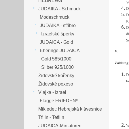
HEBREWS
V
JUDAIKA - Schmuck
D
D
Modeschmuck
K
JUDAIKA - stříbro
D
Izraelské šperky
d
S
JUDAICA - Gold
Eheringe JUDAICA
V.
Gold 585/1000
Zahlung
Silber 925/1000
D
Židovské kořenky
b
Židovské pexeso
Vlajka - Izrael
Flagge FRIEDEN!!
Mikledet: Hebrejská klávesnice
Tfilin - Tefilin
JUDAICA-Miniaturen
W