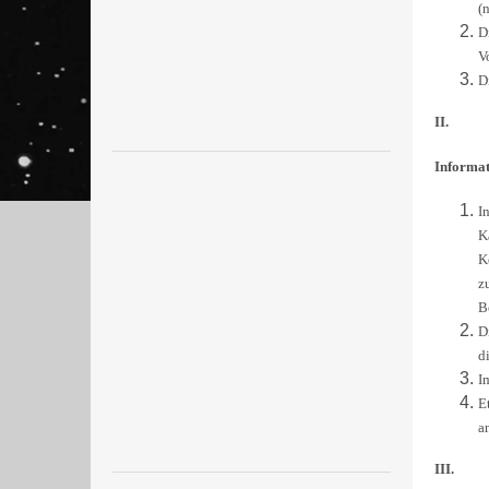
(
D
V
D
II.
Informat
I
K
K
z
B
D
d
I
E
a
III.