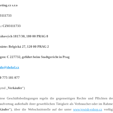
ting.cz s.r.o
03111733
r.: CZ03111733
vákových 1817/30, 180 00 PRAG 8
stätte: Belgická 27, 120 00 PRAG 2
gen: C 227732, geführt beim Stadtgericht in Prag
nfo@shekel.cz
20 775 181 077
gend „
Verkäufer
“)
iese Geschäftsbedingungen regeln die gegenseitigen Rechte und Pflichten des
aufvertrag außerhalb ihrer gewerblichen Tätigkeit als Verbraucher oder im Rahme
Käufer
“), über die Webschnittstelle auf der unter
www.jewish-eshop.cz
verfüg