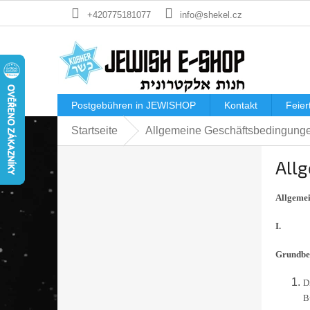
Zum
+420775181077
info@shekel.cz
Inhalt
springen
Postgebühren in JEWISHOP
Kontakt
Feier
Startseite
Allgemeine Geschäftsbedingung
S
All
e
i
t
Allgemei
e
I.
n
l
Grundbe
e
i
D
s
B
t