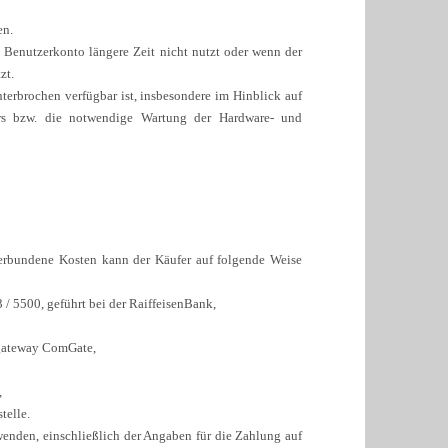
en.
 Benutzerkonto längere Zeit nicht nutzt oder wenn der
zt.
erbrochen verfügbar ist, insbesondere im Hinblick auf
ers bzw. die notwendige Wartung der Hardware- und
erbundene Kosten kann der Käufer auf folgende Weise
/ 5500, geführt bei der RaiffeisenBank,
sgateway ComGate,
,
telle.
wenden, einschließlich der Angaben für die Zahlung auf