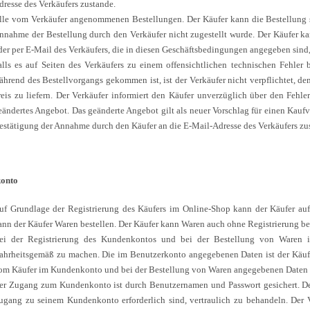
dresse des Verkäufers zustande.
lle vom Verkäufer angenommenen Bestellungen. Der Käufer kann die Bestellung s
nnahme der Bestellung durch den Verkäufer nicht zugestellt wurde. Der Käufer ka
der per E-Mail des Verkäufers, die in diesen Geschäftsbedingungen angegeben sind,
alls es auf Seiten des Verkäufers zu einem offensichtlichen technischen Fehle
ährend des Bestellvorgangs gekommen ist, ist der Verkäufer nicht verpflichtet, de
reis zu liefern. Der Verkäufer informiert den Käufer unverzüglich über den Fehl
eändertes Angebot. Das geänderte Angebot gilt als neuer Vorschlag für einen Kauf
estätigung der Annahme durch den Käufer an die E-Mail-Adresse des Verkäufers zu
onto
uf Grundlage der Registrierung des Käufers im Online-Shop kann der Käufer au
ann der Käufer Waren bestellen. Der Käufer kann Waren auch ohne Registrierung bes
ei der Registrierung des Kundenkontos und bei der Bestellung von Waren ist
ahrheitsgemäß zu machen. Die im Benutzerkonto angegebenen Daten ist der Käufer 
om Käufer im Kundenkonto und bei der Bestellung von Waren angegebenen Daten w
er Zugang zum Kundenkonto ist durch Benutzernamen und Passwort gesichert. Der K
ugang zu seinem Kundenkonto erforderlich sind, vertraulich zu behandeln. Der Ve