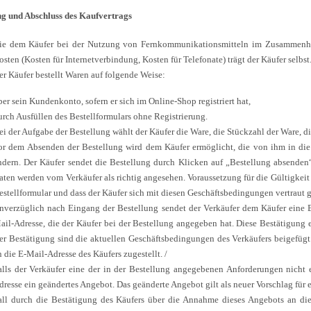
ng und Abschluss des Kaufvertrags
ie dem Käufer bei der Nutzung von Fernkommunikationsmitteln im Zusammenha
osten (Kosten für Internetverbindung, Kosten für Telefonate) trägt der Käufer selbs
er Käufer bestellt Waren auf folgende Weise:
ber sein Kundenkonto, sofern er sich im Online-Shop registriert hat,
urch Ausfüllen des Bestellformulars ohne Registrierung.
ei der Aufgabe der Bestellung wählt der Käufer die Ware, die Stückzahl der Ware, di
or dem Absenden der Bestellung wird dem Käufer ermöglicht, die von ihm in di
ndern. Der Käufer sendet die Bestellung durch Klicken auf „Bestellung absenden
aten werden vom Verkäufer als richtig angesehen. Voraussetzung für die Gültigkeit 
estellformular und dass der Käufer sich mit diesen Geschäftsbedingungen vertraut 
nverzüglich nach Eingang der Bestellung sendet der Verkäufer dem Käufer eine 
ail-Adresse, die der Käufer bei der Bestellung angegeben hat. Diese Bestätigung er
er Bestätigung sind die aktuellen Geschäftsbedingungen des Verkäufers beigefügt
n die E-Mail-Adresse des Käufers zugestellt. /
alls der Verkäufer eine der in der Bestellung angegebenen Anforderungen nicht 
dresse ein geändertes Angebot. Das geänderte Angebot gilt als neuer Vorschlag für
all durch die Bestätigung des Käufers über die Annahme dieses Angebots an di