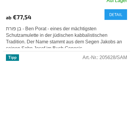
Auf Lager
DETAIL
€77,54
ab
בן פורת - Ben Porat - eines der mächtigsten
Schutzamulette in der jüdischen kabbalistischen
Tradition. Der Name stammt aus dem Segen Jakobs an
seinen Sohn Josef im Buch Genesis...
Art.-Nr.:
205628/SAM
Tipp