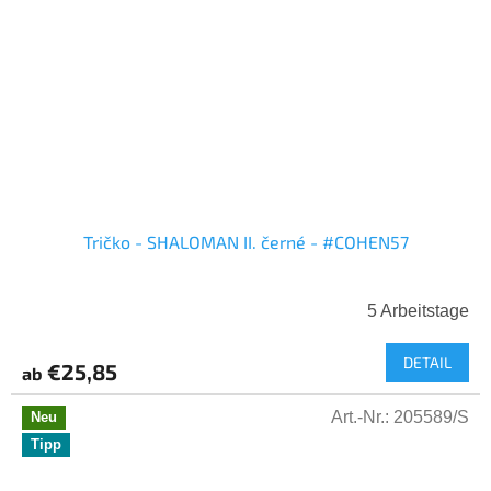
Tričko - SHALOMAN II. černé - #COHEN57
5 Arbeitstage
DETAIL
€25,85
ab
Art.-Nr.:
205589/S
Neu
Tipp