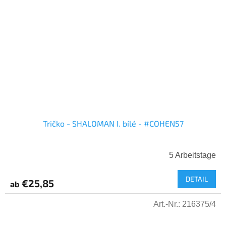
Tričko - SHALOMAN I. bílé - #COHEN57
5 Arbeitstage
DETAIL
€25,85
ab
Art.-Nr.:
216375/4