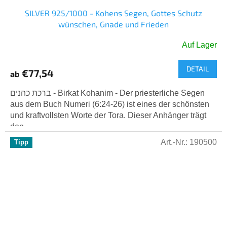
SILVER 925/1000 - Kohens Segen, Gottes Schutz
wünschen, Gnade und Frieden
Auf Lager
Die
durchschnittliche
DETAIL
Produktbewertung
€77,54
ab
ist
5,0
ברכת כהנים - Birkat Kohanim - Der priesterliche Segen
von
aus dem Buch Numeri (6:24-26) ist eines der schönsten
5
und kraftvollsten Worte der Tora. Dieser Anhänger trägt
Sternen.
den...
Art.-Nr.:
190500
Tipp