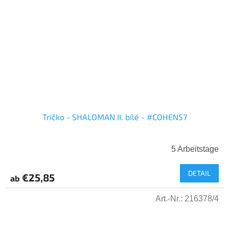
Tričko - SHALOMAN II. bílé - #COHEN57
5 Arbeitstage
DETAIL
€25,85
ab
Art.-Nr.:
216378/4