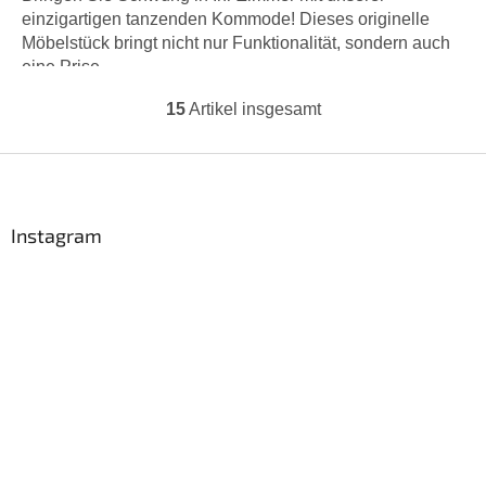
einzigartigen tanzenden Kommode! Dieses originelle
Möbelstück bringt nicht nur Funktionalität, sondern auch
eine Prise...
15
Artikel insgesamt
S
t
e
F
u
u
e
ß
r
z
Instagram
e
e
l
i
e
m
l
e
e
n
t
e
d
e
r
L