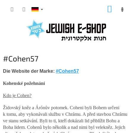
Zum
WARE
Inhalt
springen
#Cohen57
Die Website der Marke:
#Cohen57
Kohenské požehnání
Kdo je Cohen?
Židovský kněz a Árónův potomek. Coheni byli Bohem určeni
k tomu, aby vykonávali službu v Chrámu. A před stavbou Chrámu
ve stanu setkávání. Byli to ti, kteří dokázali lid přiblížit Bohu a
Boha lidem. Cohenů bylo několik a nad nimi byl velekněz. Jejich