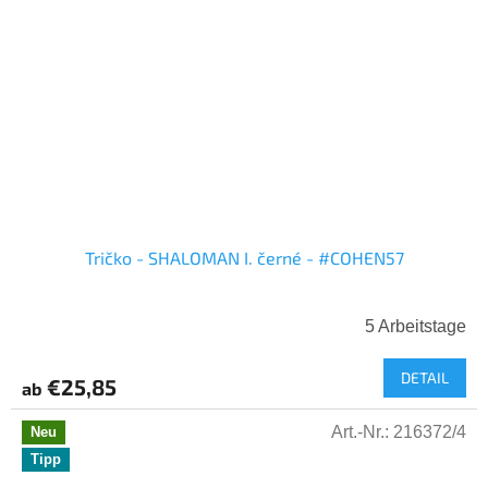
Tričko - SHALOMAN I. černé - #COHEN57
5 Arbeitstage
DETAIL
€25,85
ab
Art.-Nr.:
216372/4
Neu
Tipp