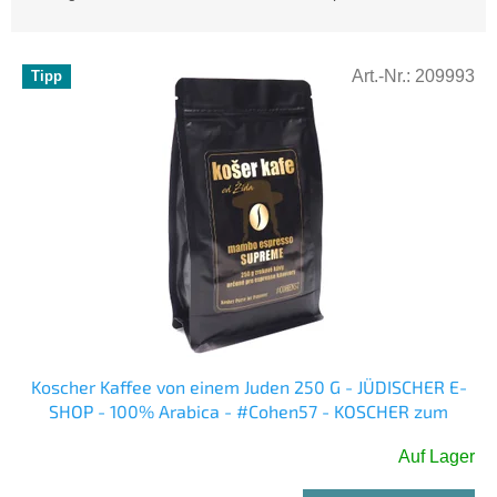
o
d
u
L
Art.-Nr.:
209993
Tipp
k
i
t
s
s
t
o
e
r
d
t
e
i
r
e
P
r
r
u
o
n
d
g
u
k
Koscher Kaffee von einem Juden 250 G - JÜDISCHER E-
t
SHOP - 100% Arabica - #Cohen57 - KOSCHER zum
e
Passah
Auf Lager
Die
durchschnittliche