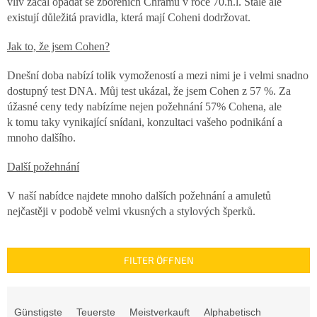
vliv začal opadat se zbořeních Chrámu v roce 70.n.l. Stále ale
existují důležitá pravidla, která mají Coheni dodržovat.
Jak to, že jsem Cohen?
Dnešní doba nabízí tolik vymožeností a mezi nimi je i velmi snadno
dostupný test DNA. Můj test ukázal, že jsem Cohen z 57 %. Za
úžasné ceny tedy nabízíme nejen požehnání 57% Cohena, ale
k tomu taky vynikající snídani, konzultaci vašeho podnikání a
mnoho dalšího.
Další požehnání
V naší nabídce najdete mnoho dalších požehnání a amuletů
nejčastěji v podobě velmi vkusných a stylových šperků.
FILTER ÖFFNEN
P
r
Günstigste
Teuerste
Meistverkauft
Alphabetisch