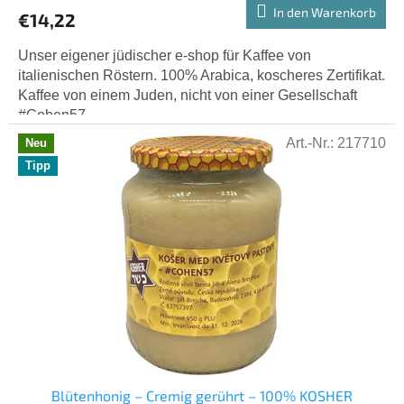
Produktbewertung
In den Warenkorb
€14,22
ist
5,0
Unser eigener jüdischer e-shop für Kaffee von
von
italienischen Röstern. 100% Arabica, koscheres Zertifikat.
5
Kaffee von einem Juden, nicht von einer Gesellschaft
Sternen.
#Cohen57
Art.-Nr.:
217710
Neu
Tipp
Blütenhonig – Cremig gerührt – 100% KOSHER