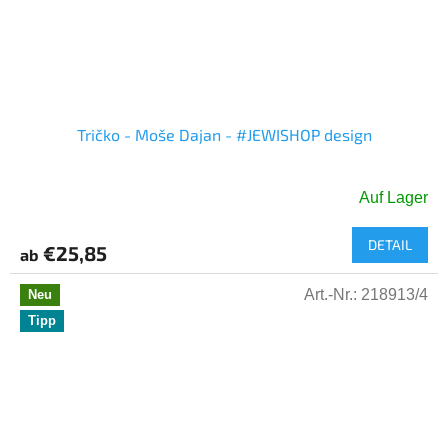
Tričko - Moše Dajan - #JEWISHOP design
Auf Lager
Die
durchschnittliche
DETAIL
Produktbewertung
€25,85
ab
ist
5,0
Art.-Nr.:
218913/4
Neu
von
Tipp
5
Sternen.