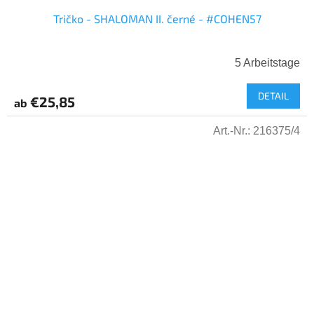
Tričko - SHALOMAN II. černé - #COHEN57
5 Arbeitstage
DETAIL
€25,85
ab
Art.-Nr.:
216375/4