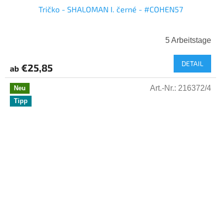
Tričko - SHALOMAN I. černé - #COHEN57
5 Arbeitstage
DETAIL
€25,85
ab
Art.-Nr.:
216372/4
Neu
Tipp