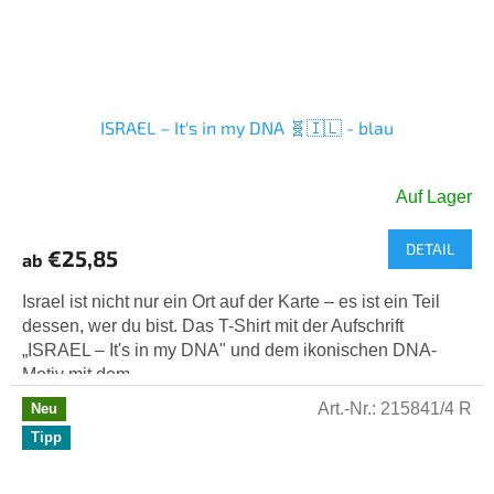
ISRAEL – It's in my DNA 🧬🇮🇱 - blau
Auf Lager
DETAIL
€25,85
ab
Israel ist nicht nur ein Ort auf der Karte – es ist ein Teil
dessen, wer du bist. Das T-Shirt mit der Aufschrift
„ISRAEL – It's in my DNA" und dem ikonischen DNA-
Motiv mit dem...
Art.-Nr.:
215841/4 R
Neu
Tipp