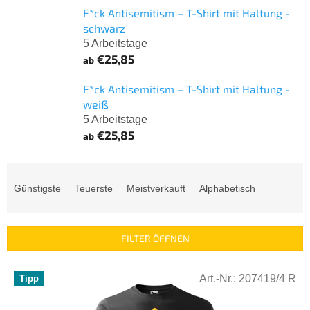
F*ck Antisemitism – T-Shirt mit Haltung -
schwarz
5 Arbeitstage
€25,85
ab
F*ck Antisemitism – T-Shirt mit Haltung -
weiß
5 Arbeitstage
€25,85
ab
P
r
Günstigste
Teuerste
Meistverkauft
Alphabetisch
o
d
u
FILTER ÖFFNEN
k
t
L
s
Art.-Nr.:
207419/4 R
Tipp
i
o
s
r