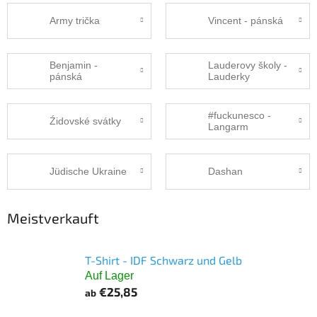
Army trička
Vincent - pánská
Benjamin -
Lauderovy školy -
pánská
Lauderky
#fuckunesco -
Źidovské svátky
Langarm
Jüdische Ukraine
Dashan
Meistverkauft
T-Shirt - IDF Schwarz und Gelb
Auf Lager
€25,85
ab