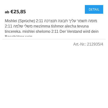
durchschnittliche
DETAIL
Produktbewertung
€25,85
ab
ist
5,0
Mishlei (Sprüche) 2:11 מזמה תשמר עליך תבונה תנצרכה
von
משלי שלמה 2:11 mezimma tishmor alecha tevuna
5
tincereka. mishlei shelomo 2:11 Der Verstand wird dein
Sternen.
Beschützer sein,...
Art.-Nr.:
212935/4