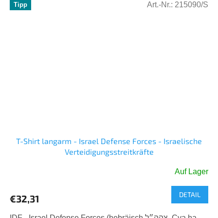
Art.-Nr.:
215090/S
Tipp
T-Shirt langarm - Israel Defense Forces - Israelische
Verteidigungsstreitkräfte
Auf Lager
DETAIL
€32,31
IDF - Israel Defense Forces (hebräisch צהה״ל, Cva ha-