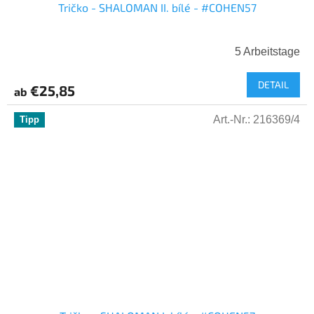
Tričko - SHALOMAN II. bílé - #COHEN57
5 Arbeitstage
DETAIL
€25,85
ab
Art.-Nr.:
216369/4
Tipp