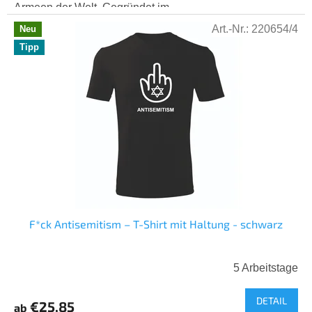
Sternen.
Armeen der Welt. Gegründet im...
Art.-Nr.:
220654/4
Neu
Tipp
F*ck Antisemitism – T-Shirt mit Haltung - schwarz
5 Arbeitstage
DETAIL
€25,85
ab