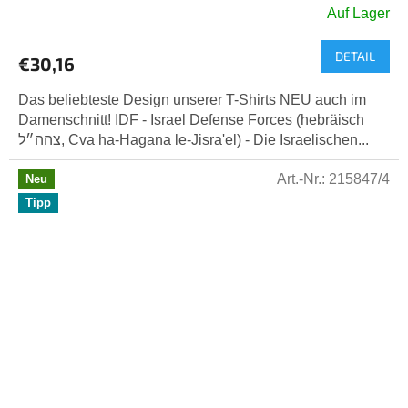
Auf Lager
DETAIL
€30,16
Das beliebteste Design unserer T-Shirts NEU auch im
Damenschnitt! IDF - Israel Defense Forces (hebräisch
צהה״ל, Cva ha-Hagana le-Jisra'el) - Die Israelischen...
Art.-Nr.:
215847/4
Neu
Tipp