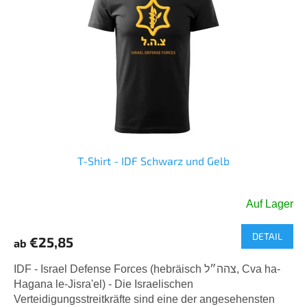
t
t
e
i
d
e
e
r
r
u
P
n
r
g
o
d
u
k
T-Shirt - IDF Schwarz und Gelb
t
e
Auf Lager
Die
durchschnittliche
DETAIL
Produktbewertung
€25,85
ab
ist
5,0
IDF - Israel Defense Forces (hebräisch צהה״ל, Cva ha-
von
Hagana le-Jisra'el) - Die Israelischen
5
Verteidigungsstreitkräfte sind eine der angesehensten