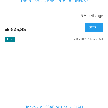
Tričko - SHALOMAN I. bílé - #COHEN57
5 Arbeitstage
DETAIL
€25,85
ab
Art.-Nr.:
216273/4
Tipp
Tričko - MOSSAD originál - KHAKI