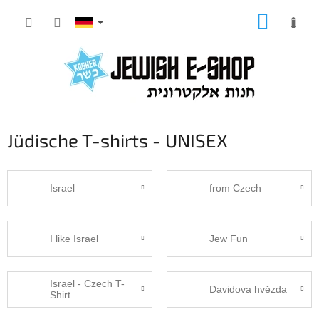
Zum
WARE
Inhalt
springen
Jüdische T-shirts - UNISEX
Israel
from Czech
I like Israel
Jew Fun
Israel - Czech T-
Davidova hvězda
Shirt