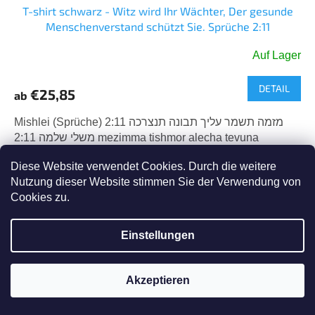
T-shirt schwarz - Witz wird Ihr Wächter, Der gesunde
Menschenverstand schützt Sie. Sprüche 2:11
Auf Lager
DETAIL
€25,85
ab
Mishlei (Sprüche) 2:11 מזמה תשמר עליך תבונה תנצרכה
משלי שלמה 2:11 mezimma tishmor alecha tevuna
tincereka. mishlei shelomo 2:11 Der Verstand wird dein
Diese Website verwendet Cookies. Durch die weitere
Beschützer sein,...
Nutzung dieser Website stimmen Sie der Verwendung von
Art.-Nr.:
212932/4
Neu
Cookies zu.
Tipp
Einstellungen
Akzeptieren