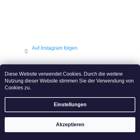
Auf Instagram folgen
Shekel.cz
Torah.cz
Kosher-coffee.cz
Diese Website verwendet Cookies. Durch die weitere
Nutzung dieser Website stimmen Sie der Verwendung von
Cookies zu.
Erstellt von Shoptet
Einstellungen
Copyright 2026
JEWISH E-SHOP
. Alle Rechte
vorbehalten.
Akzeptieren