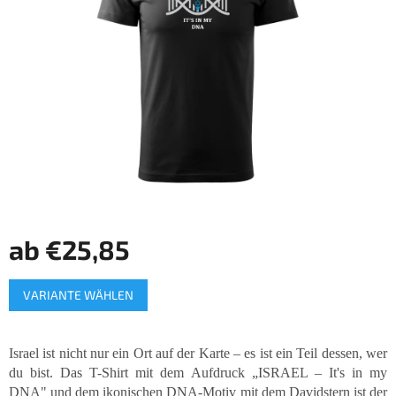
Sternen.
ab
€25,85
Verkaufspreis:
VARIANTE WÄHLEN
Israel ist nicht nur ein Ort auf der Karte – es ist ein Teil dessen, wer
du bist. Das T-Shirt mit dem Aufdruck „ISRAEL – It's in my
DNA" und dem ikonischen DNA-Motiv mit dem Davidstern ist der