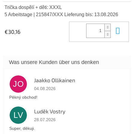
Trička dospělí + děti: XXXL
5 Arbeitstage
| 215847/XXX
Lieferung bis:
13.08.2026
In 
€30,16
Jaakko Ollikainen
JO
Die Shop-Bewertung beträgt 5 von 5 Sternen.
04.08.2026
Pěkný obchod!
Luděk Vostry
LV
Die Shop-Bewertung beträgt 5 von 5 Sternen.
28.07.2026
Super, děkuji.