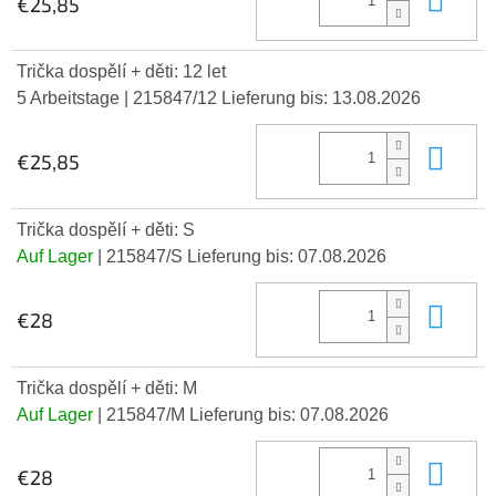
€25,85
Trička dospělí + děti: 12 let
5 Arbeitstage
| 215847/12
Lieferung bis:
13.08.2026
In 
€25,85
Trička dospělí + děti: S
Auf Lager
| 215847/S
Lieferung bis:
07.08.2026
In 
€28
Trička dospělí + děti: M
Auf Lager
| 215847/M
Lieferung bis:
07.08.2026
In 
€28