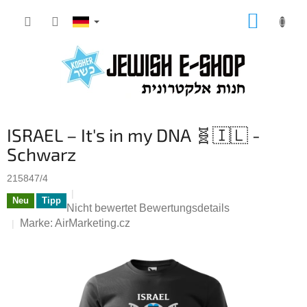
Zum
WARE
Inhalt
springen
ISRAEL – It's in my DNA 🧬🇮🇱 -
Schwarz
215847/4
Neu
Tipp
Die
Nicht bewertet
Bewertungsdetails
durchschnittliche
Marke:
AirMarketing.cz
Produktbewertung
ist
0,0
von
5