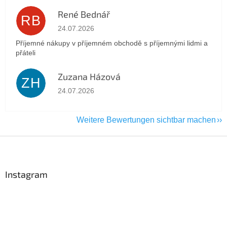
René Bednář
RB
Die Shop-Bewertung beträgt 5 von 5 Sternen.
24.07.2026
Příjemné nákupy v příjemném obchodě s příjemnými lidmi a
přáteli
Zuzana Házová
ZH
Die Shop-Bewertung beträgt 5 von 5 Sternen.
24.07.2026
Weitere Bewertungen sichtbar machen
F
u
ß
z
Instagram
e
i
l
e