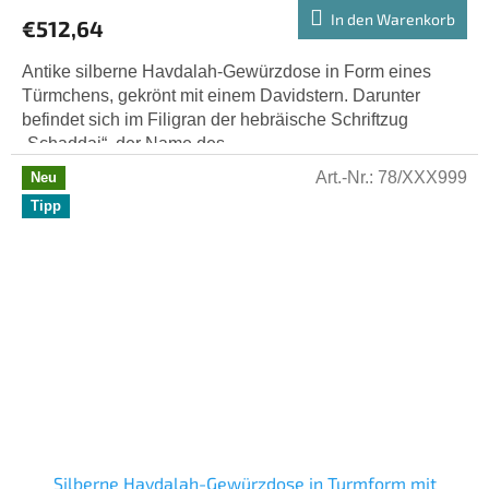
In den Warenkorb
€512,64
Antike silberne Havdalah-Gewürzdose in Form eines
Türmchens, gekrönt mit einem Davidstern. Darunter
befindet sich im Filigran der hebräische Schriftzug
„Schaddai“, der Name des...
Art.-Nr.:
78/XXX999
Neu
Tipp
Silberne Havdalah-Gewürzdose in Turmform mit