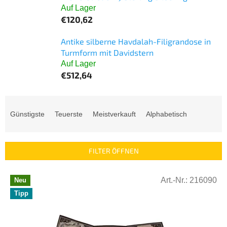
Auf Lager
€120,62
Antike silberne Havdalah-Filigrandose in
Turmform mit Davidstern
Auf Lager
€512,64
P
r
Günstigste
Teuerste
Meistverkauft
Alphabetisch
o
d
u
FILTER ÖFFNEN
k
t
L
s
Art.-Nr.:
216090
Neu
i
o
Tipp
s
r
t
t
e
i