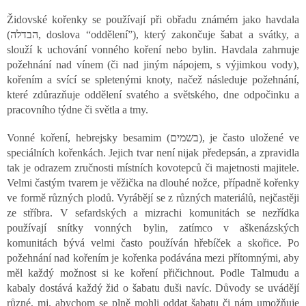
t
e
Židovské kořenky se používají při obřadu známém jako havdala
u
(הבדלה, doslova “oddělení”), který zakončuje šabat a svátky, a
e
slouží k uchování vonného koření nebo bylin. Havdala zahrnuje
r
požehnání nad vínem (či nad jiným nápojem, s výjimkou vody),
e
l
kořením a svící se spletenými knoty, načež následuje požehnání,
e
které zdůrazňuje oddělení svatého a světského, dne odpočinku a
m
pracovního týdne či světla a tmy.
e
n
Vonné koření, hebrejsky besamim (בשמים), je často uložené ve
t
speciálních kořenkách. Jejich tvar není nijak předepsán, a zpravidla
e
tak je odrazem zručnosti místních kovotepců či majetnosti majitele.
d
Velmi častým tvarem je věžička na dlouhé nožce, případně kořenky
e
r
ve formě různých plodů. Vyrábějí se z různých materiálů, nejčastěji
L
ze stříbra. V sefardských a mizrachi komunitách se nezřídka
i
používají snítky vonných bylin, zatímco v aškenázských
s
komunitách bývá velmi často používán hřebíček a skořice. Po
t
požehnání nad kořením je kořenka podávána mezi přítomnými, aby
e
měl každý možnost si ke koření přičichnout. Podle Talmudu a
kabaly dostává každý žid o šabatu duši navíc. Důvody se uvádějí
různé, mj. abychom se plně mohli oddat šabatu či nám umožňuje