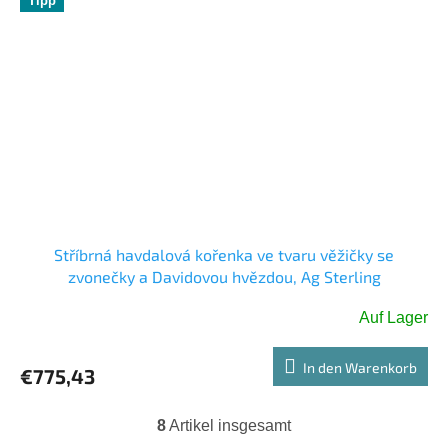
Tipp
Stříbrná havdalová kořenka ve tvaru věžičky se
zvonečky a Davidovou hvězdou, Ag Sterling
Auf Lager
In den Warenkorb
€775,43
8
Artikel insgesamt
S