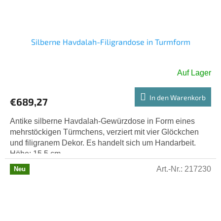
Silberne Havdalah-Filigrandose in Turmform
Auf Lager
In den Warenkorb
€689,27
Antike silberne Havdalah-Gewürzdose in Form eines
mehrstöckigen Türmchens, verziert mit vier Glöckchen
und filigranem Dekor. Es handelt sich um Handarbeit.
Höhe: 15,5 cm....
Art.-Nr.:
217230
Neu