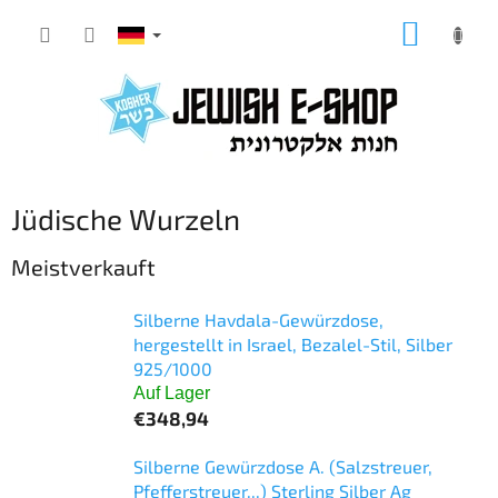
Zum
WARE
Inhalt
springen
Jüdische Wurzeln
Meistverkauft
Silberne Havdala-Gewürzdose,
hergestellt in Israel, Bezalel-Stil, Silber
925/1000
Auf Lager
€348,94
Silberne Gewürzdose A. (Salzstreuer,
Pfefferstreuer...) Sterling Silber Ag