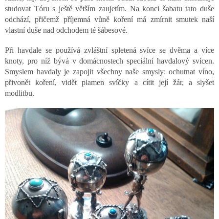
studovat Tóru s ještě větším zaujetím. Na konci šabatu tato duše
odchází, přičemž příjemná vůně koření má zmírnit smutek naší
vlastní duše nad odchodem té šábesové.
Při havdale se používá zvláštní spletená svíce se dvěma a více
knoty, pro níž bývá v domácnostech speciální havdalový svícen.
Smyslem havdaly je zapojit všechny naše smysly: ochutnat víno,
přivonět koření, vidět plamen svíčky a cítit její žár, a slyšet
modlitbu.