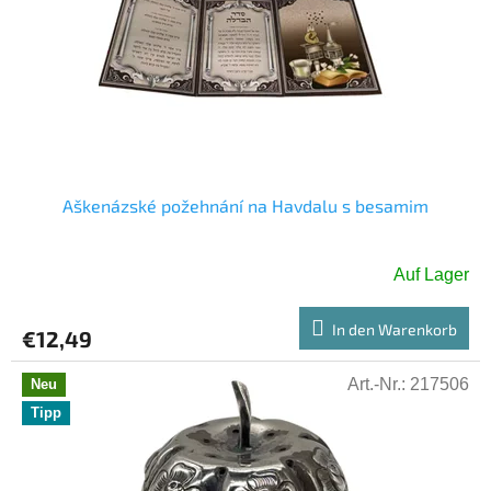
d
e
e
r
r
u
P
n
r
g
o
d
u
k
Aškenázské požehnání na Havdalu s besamim
t
e
Auf Lager
In den Warenkorb
€12,49
Art.-Nr.:
217506
Neu
Tipp