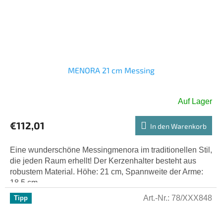
MENORA 21 cm Messing
Auf Lager
Die
durchschnittliche
€112,01
Produktbewertung
In den Warenkorb
ist
5,0
Eine wunderschöne Messingmenora im traditionellen Stil,
von
die jeden Raum erhellt! Der Kerzenhalter besteht aus
5
robustem Material. Höhe: 21 cm, Spannweite der Arme:
Sternen.
18,5 cm
Art.-Nr.:
78/XXX848
Tipp