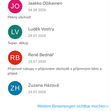
Jaakko Ollikainen
JO
Die Shop-Bewertung beträgt 5 von 5 Sternen.
04.08.2026
Pěkný obchod!
Luděk Vostry
LV
Die Shop-Bewertung beträgt 5 von 5 Sternen.
28.07.2026
Super, děkuji.
René Bednář
RB
Die Shop-Bewertung beträgt 5 von 5 Sternen.
24.07.2026
Příjemné nákupy v příjemném obchodě s příjemnými lidmi a
přáteli
Zuzana Házová
ZH
Die Shop-Bewertung beträgt 5 von 5 Sternen.
24.07.2026
Weitere Bewertungen sichtbar machen