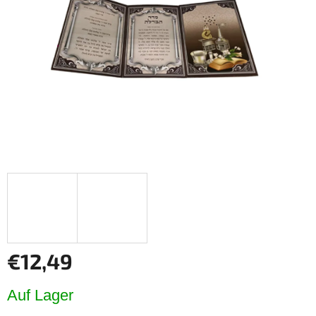
Sternen.
€12,49
Verkaufspreis:
Auf Lager