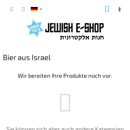
Zum
WARE
Inhalt
springen
Bier aus Israel
Wir bereiten Ihre Produkte noch vor.
Sie können sich aber auch andere Kategorien