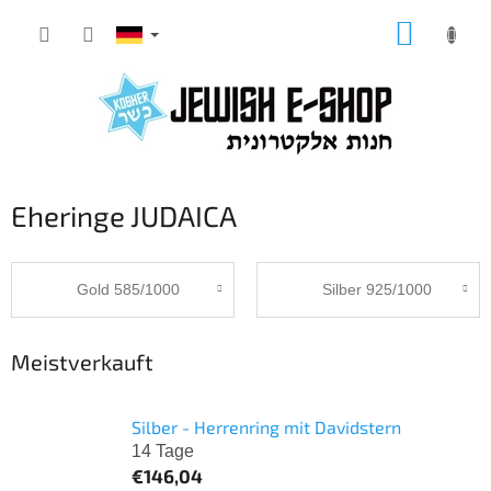
Zum
WARE
Inhalt
springen
Eheringe JUDAICA
Gold 585/1000
Silber 925/1000
Meistverkauft
Silber - Herrenring mit Davidstern
14 Tage
€146,04