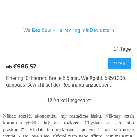
Weißes Gold - Herrenring mit Davidstern
14 Tage
DETAIL
€986,52
ab
Ehering für Herren, Breite 5,5 mm, Weißgold, 585/1000,
genaues Gewicht auf der Rechnung anzugeben.
12
Artikel insgesamt
S
t
e
Někdo roztáčí ekonomiku, my roztáčíme lásku. Některý vztah
u
koronu nepřežil. Jiný ale rozkvetl. Chystáte se „do toho
e
prásknout“? Hledáte ten nejkrásnější prsten? U nás si můžete
r
vybrat. Zlato, bílé zlato, růžové zlato nebo stříbro. Minimalismus,