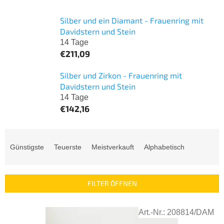
Silber und ein Diamant - Frauenring mit
Davidstern und Stein
14 Tage
€211,09
Silber und Zirkon - Frauenring mit
Davidstern und Stein
14 Tage
€142,16
P
r
Günstigste
Teuerste
Meistverkauft
Alphabetisch
o
d
u
FILTER ÖFFNEN
k
t
L
s
Art.-Nr.:
208814/DAM
i
o