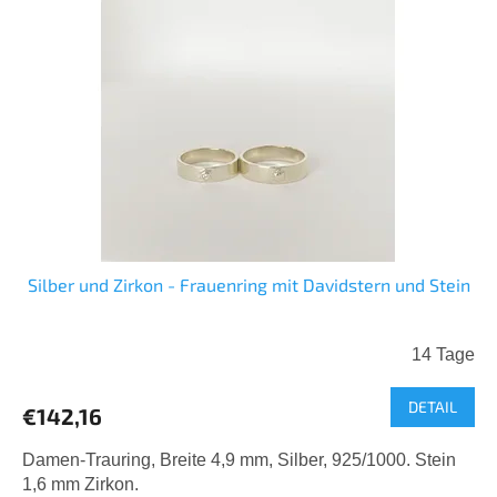
s
r
t
t
e
i
d
e
e
r
r
u
P
n
r
g
o
d
u
k
Silber und Zirkon - Frauenring mit Davidstern und Stein
t
e
14 Tage
DETAIL
€142,16
Damen-Trauring, Breite 4,9 mm, Silber, 925/1000. Stein
1,6 mm Zirkon.