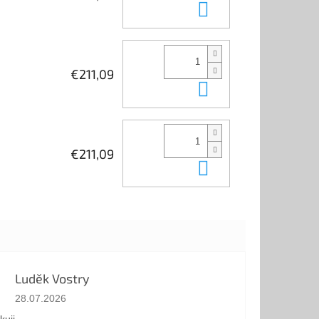
In den Waren
€211,09
In den Waren
€211,09
In den Waren
Luděk Vostry
Die Shop-Bewertung beträgt 5 von 5 Sternen.
28.07.2026