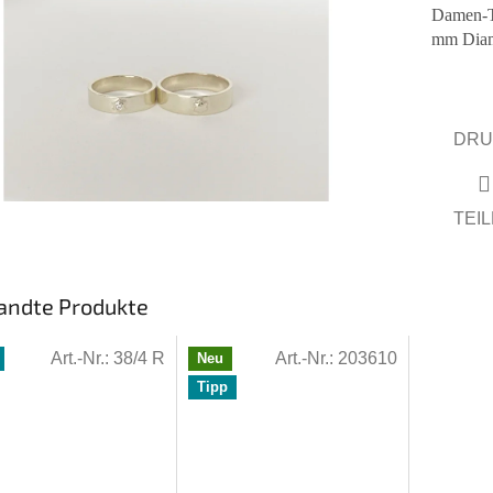
n.
Damen-Tr
mm Diam
DRU
TEI
andte Produkte
Art.-Nr.:
38/4 R
Art.-Nr.:
203610
Neu
Tipp