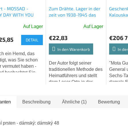
rt - MOSSAD -
Zum Drähte. Lager in der
Geschenk
Y DAY WITH YOU
zeit von 1938-1945 das
Kalouska 
Territorium heute
Bücher M
Auf Lager
Auf Lager
Tschechische Republik -
DER FALL VON GEORG
schnittliche
€22,83
€206 7
25,85
DETAIL
uktbewertung
In den Warenkorb
In de
ch ein Hemd, das
tigt, was Sie schon
Der Autor folgt seiner
"Mota Gur
 vermutet haben -
traditionellen Methode des
General 
en.
d beobachtet Sie
Heimatführers und stellt
Sechs-Ta
ich. Und das mit
dem Leser Orte in der
damals E
 👁️❤️
heutigen Tschechischen
Stellvert
Republik vor, an denen
Verteidig
die
der Regi
ianten
Beschreibung
Ähnliche (1)
Bewertung
nationalsozialistische...
übergab 
Israel....
í prsten - dámský: dámský 48