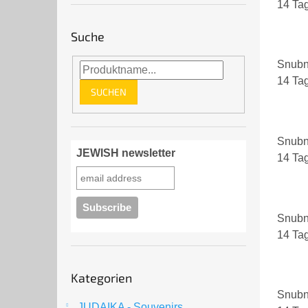
14 Ta
Suche
Snubn
14 Ta
SUCHEN
Snubn
JEWISH newsletter
14 Ta
Snubn
14 Ta
Kategorien
Kategorien
überspringen
Snubn
JUDAIKA - Souvenirs