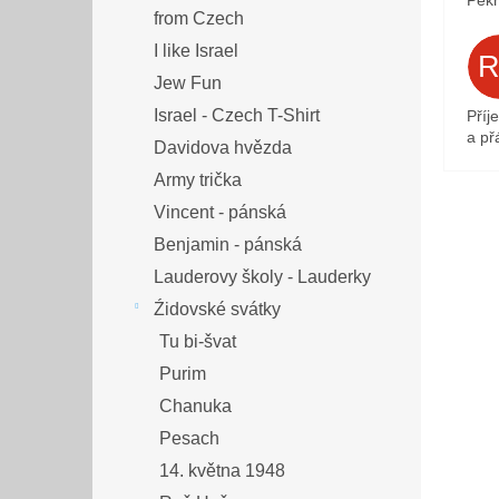
Pěkn
from Czech
I like Israel
Jew Fun
Israel - Czech T-Shirt
Příj
a přá
Davidova hvězda
Army trička
Vincent - pánská
Benjamin - pánská
Lauderovy školy - Lauderky
Źidovské svátky
Tu bi-švat
Purim
Chanuka
Pesach
14. května 1948