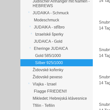
14 Ta
Jüdischer Anhänger mit Namen -
HEBREWS
JUDAIKA - Schmuck
Modeschmuck
Snubn
JUDAIKA - stříbro
14 Ta
Izraelské šperky
JUDAICA - Gold
Eheringe JUDAICA
Snubn
14 Ta
Gold 585/1000
Silber 925/1000
Židovské kořenky
Židovské pexeso
Snubn
14 Ta
Vlajka - Izrael
Flagge FRIEDEN!!
Mikledet: Hebrejská klávesnice
Snubn
Tfilin - Tefilin