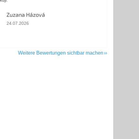
kuji.
Zuzana Házová
Die Shop-Bewertung beträgt 5 von 5 Sternen.
24.07.2026
Weitere Bewertungen sichtbar machen