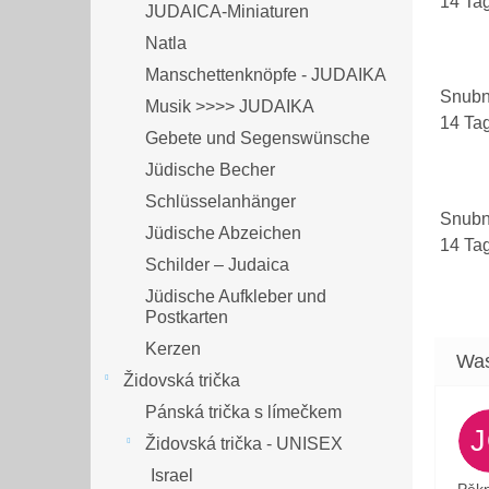
14 Ta
JUDAICA-Miniaturen
Natla
Manschettenknöpfe - JUDAIKA
Snubn
Musik >>>> JUDAIKA
14 Ta
Gebete und Segenswünsche
Jüdische Becher
Schlüsselanhänger
Snubn
Jüdische Abzeichen
14 Ta
Schilder – Judaica
Jüdische Aufkleber und
Postkarten
Kerzen
Židovská trička
Pánská trička s límečkem
Židovská trička - UNISEX
Israel