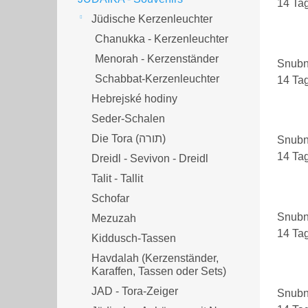
14 Ta
Jüdische Kerzenleuchter
Chanukka - Kerzenleuchter
Menorah - Kerzenständer
Snubn
Schabbat-Kerzenleuchter
14 Ta
Hebrejské hodiny
Seder-Schalen
Die Tora (תורה)
Snubn
14 Ta
Dreidl - Sevivon - Dreidl
Talit - Tallit
Schofar
Snubn
Mezuzah
14 Ta
Kiddusch-Tassen
Havdalah (Kerzenständer,
Karaffen, Tassen oder Sets)
JAD - Tora-Zeiger
Snubn