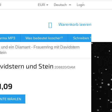
EUR
Deutsch
ERSONENBEZOGENER DATEN
DÁRKOVÉ KUPONY
Login
POSTGEB
WARENKORB
Warenkorb leeren
darma MP3
Was bedeutet koscher?
Schreiben Sie uns
r und ein Diamant - Frauenring mit Davidstern
tein
avidstern und Stein
208820/DAM
1,09
spreis:
ANTE WÄHLEN