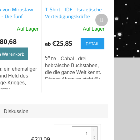
 von Miroslaw
T-Shirt - IDF - Israelische
- Die fünf
Verteidigungskräfte
Nächstes
ose - Porto FREI
Produkt
Auf Lager
Auf Lager
Die
durchschnittliche
80,68
€25,85
ab
DETAIL
Produktbewertung
ist
n Warenkorb
5,0
צה״ל - Cahal - drei
von
hebräische Buchstaben,
, ein ehemaliger
5
die die ganze Welt kennt.
und Held des
Sternen.
Dieses Akronym steht für
ge-Krieges,
"Cva ha-Hagana le-
rster
Yisra'el" - Israel Defense
retender
Forces (IDF). Drei
ungsminister in
einfache Symbole,...
erung Rabin,
Diskussion
es mir 1993 in
€211,09