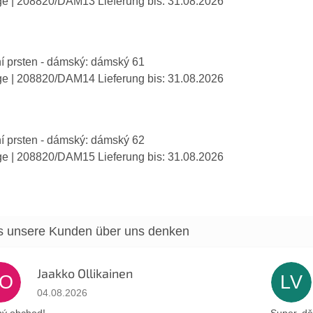
ge
| 208820/DAM13
Lieferung bis:
31.08.2026
í prsten - dámský: dámský 61
ge
| 208820/DAM14
Lieferung bis:
31.08.2026
í prsten - dámský: dámský 62
ge
| 208820/DAM15
Lieferung bis:
31.08.2026
Jaakko Ollikainen
JO
LV
Die Shop-Bewertung beträgt 5 von 5 Sternen.
04.08.2026