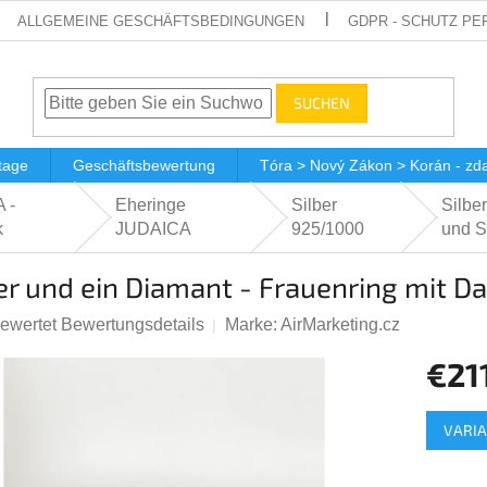
ALLGEMEINE GESCHÄFTSBEDINGUNGEN
GDPR - SCHUTZ P
SUCHEN
tage
Geschäftsbewertung
Tóra > Nový Zákon > Korán - z
 -
Eheringe
Silber
Silbe
k
JUDAICA
925/1000
und S
er und ein Diamant - Frauenring mit D
bewertet
Bewertungsdetails
Marke:
AirMarketing.cz
hnittliche
€21
tbewertung
Verkauf
VARI