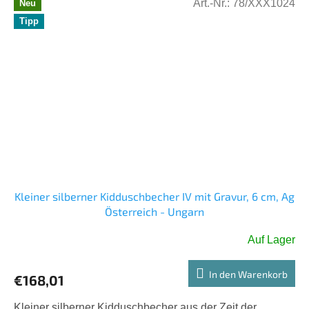
Art.-Nr.:
78/XXX1024
Neu
Tipp
Kleiner silberner Kidduschbecher IV mit Gravur, 6 cm, Ag
Österreich - Ungarn
Auf Lager
In den Warenkorb
€168,01
Kleiner silberner Kidduschbecher aus der Zeit der