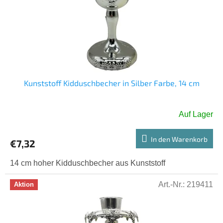
e
r
r
u
P
n
r
g
o
d
u
k
Kunststoff Kidduschbecher in Silber Farbe, 14 cm
t
e
Auf Lager
In den Warenkorb
€7,32
14 cm hoher Kidduschbecher aus Kunststoff
Art.-Nr.:
219411
Aktion