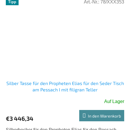
Art.-Nr.:
78/XXX353
Tipp
Silber Tasse für den Propheten Elias für den Seder Tisch
am Pessach I mit filigran Teller
Auf Lager
In den Warenkorb
€3 446,34
Silberbecher für den Propheten Elias für den Pessach-