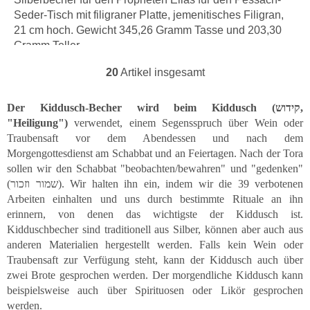
Seder-Tisch mit filigraner Platte, jemenitisches Filigran,
21 cm hoch. Gewicht 345,26 Gramm Tasse und 203,30
Gramm Teller.
20
Artikel insgesamt
S
t
e
Der Kiddusch-Becher wird beim Kiddusch (קידוש,
u
"Heiligung")
verwendet, einem Segensspruch über Wein oder
e
Traubensaft vor dem Abendessen und nach dem
r
Morgengottesdienst am Schabbat und an Feiertagen. Nach der Tora
e
l
sollen wir den Schabbat "beobachten/bewahren" und "gedenken"
e
(שמור וזכור). Wir halten ihn ein, indem wir die 39 verbotenen
m
Arbeiten einhalten und uns durch bestimmte Rituale an ihn
e
erinnern, von denen das wichtigste der Kiddusch ist.
n
Kidduschbecher sind traditionell aus Silber, können aber auch aus
t
anderen Materialien hergestellt werden. Falls kein Wein oder
e
Traubensaft zur Verfügung steht, kann der Kiddusch auch über
d
e
zwei Brote gesprochen werden. Der morgendliche Kiddusch kann
r
beispielsweise auch über Spirituosen oder Likör gesprochen
L
werden.