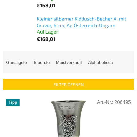
€168,01
Kleiner silberner Kiddusch-Becher X. mit
Gravur, 6 cm, Ag Österreich-Ungarn
Auf Lager
€168,01
P
r
Günstigste
Teuerste
Meistverkauft
Alphabetisch
o
d
u
FILTER ÖFFNEN
k
t
L
s
Art.-Nr.:
206495
Tipp
i
o
s
r
t
t
e
i
d
e