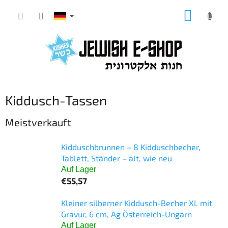
Zum
WARE
Inhalt
springen
Kiddusch-Tassen
Meistverkauft
Kidduschbrunnen – 8 Kidduschbecher,
Tablett, Ständer – alt, wie neu
Auf Lager
€55,57
Kleiner silberner Kiddusch-Becher XI. mit
Gravur, 6 cm, Ag Österreich-Ungarn
Auf Lager