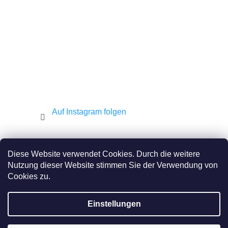
i
l
e
Auf Instagram folgen
Shekel.cz
Torah.cz
Kosher-coffee.cz
Diese Website verwendet Cookies. Durch die weitere
Nutzung dieser Website stimmen Sie der Verwendung von
Cookies zu.
Erstellt von Shoptet
Einstellungen
Copyright 2026
JEWISH E-SHOP
. Alle Rechte