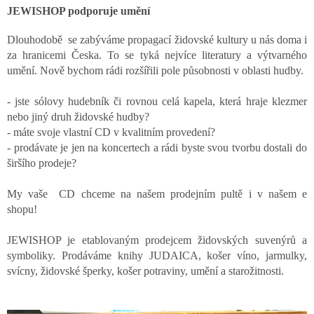
e
JEWISHOP podporuje umění
u
e
Dlouhodobě se zabýváme propagací židovské kultury u nás doma i
r
za hranicemi Česka. To se tyká nejvíce literatury a výtvarného
e
umění. Nově bychom rádi rozšířili pole působnosti v oblasti hudby.
l
e
m
- jste sólovy hudebník či rovnou celá kapela, která hraje klezmer
e
nebo jiný druh židovské hudby?
n
- máte svoje vlastní CD v kvalitním provedení?
t
- prodávate je jen na koncertech a rádi byste svou tvorbu dostali do
e
širšího prodeje?
d
e
r
My vaše CD chceme na našem prodejním pultě i v našem e
L
shopu!
i
s
JEWISHOP je etablovaným prodejcem židovských suvenýrů a
t
symboliky. Prodáváme knihy JUDAICA, košer víno, jarmulky,
e
svícny, židovské šperky, košer potraviny, umění a starožitnosti.