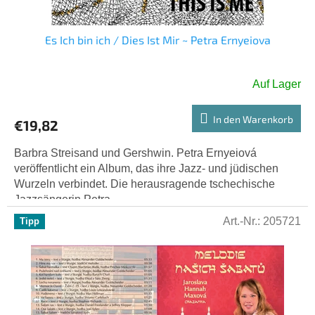
d
u
k
Es Ich bin ich / Dies Ist Mir ~ Petra Ernyeiova
t
e
Auf Lager
In den Warenkorb
€19,82
Barbra Streisand und Gershwin. Petra Ernyeiová
veröffentlicht ein Album, das ihre Jazz- und jüdischen
Wurzeln verbindet. Die herausragende tschechische
Jazzsängerin Petra...
Art.-Nr.:
205721
Tipp