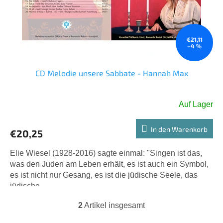
€21,11
–4 %
CD Melodie unsere Sabbate - Hannah Max
Auf Lager
Die
durchschnittliche
Produktbewertung
In den Warenkorb
€20,25
ist
5,0
Elie Wiesel (1928-2016) sagte einmal: "Singen ist das,
von
was den Juden am Leben erhält, es ist auch ein Symbol,
5
es ist nicht nur Gesang, es ist die jüdische Seele, das
Sternen.
jüdische...
2
Artikel insgesamt
S
t