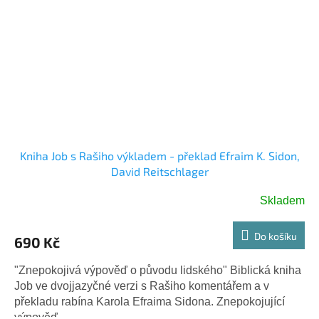
Kniha Job s Rašiho výkladem - překlad Efraim K. Sidon,
David Reitschlager
Skladem
Do košíku
690 Kč
"Znepokojivá výpověď o původu lidského" Biblická kniha
Job ve dvojjazyčné verzi s Rašiho komentářem a v
překladu rabína Karola Efraima Sidona. Znepokojující
výpověď...