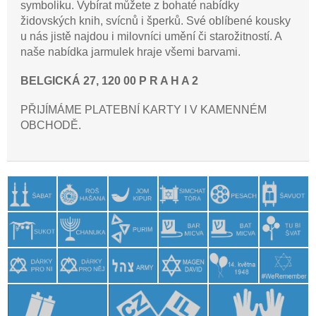
symboliku. Vybírat můžete z bohaté nabídky
židovských knih, svícnů i šperků. Své oblíbené kousky
u nás jistě najdou i milovníci umění či starožitností. A
naše nabídka jarmulek hraje všemi barvami.
BELGICKÁ 27, 120 00 P R A H A 2
PŘIJÍMÁME PLATEBNÍ KARTY I V KAMENNÉM
OBCHODĚ.