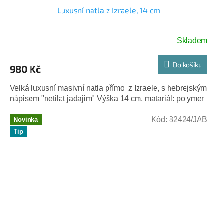
Luxusní natla z Izraele, 14 cm
Skladem
Do košíku
980 Kč
Velká luxusní masivní natla přímo z Izraele, s hebrejským
nápisem "netilat jadajim" Výška 14 cm, matariál: polymer
Kód:
82424/JAB
Novinka
Tip