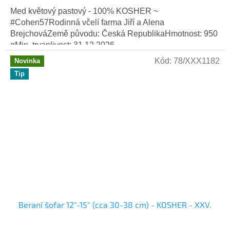
Med květový pastový - 100% KOSHER ~
#Cohen57Rodinná včelí farma Jiří a Alena
BrejchováZemě původu: Česká RepublikaHmotnost: 950
gMin. trvanlivost: 31.12.2026
Kód:
78/XXX1182
Novinka
Tip
Beraní šofar 12"-15" (cca 30-38 cm) - KOSHER - XXV.