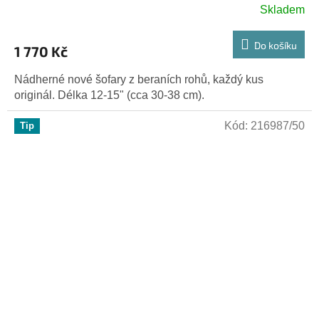
Skladem
Do košíku
1 770 Kč
Nádherné nové šofary z beraních rohů, každý kus
originál. Délka 12-15" (cca 30-38 cm).
Kód:
216987/50
Tip