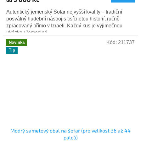
Autentický jemenský Šofar nejvyšší kvality – tradiční
posvátný hudební nástroj s tisíciletou historií, ručně
zpracovaný přímo v Izraeli. Každý kus je výjimečnou
ukázkou řemeslné...
Kód:
211737
Novinka
Tip
Modrý sametový obal na šofar (pro velikost 36 až 44
palců)