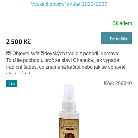
Výuka židovství online 2026/2027
A
R
Skladem
M
Do košíku
2 500 Kč
A
🕍 Objevte svět židovských tradic z pohodlí domova!
Toužíte pochopit, proč se slaví Chanuka, jak vypadá
tradiční šábes, co znamená kašrut nebo jak se správně
čte z Tóry?...
Kód:
209840
Tip