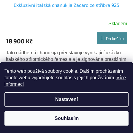
Exkluzivní italská chanukija Zacaro ze stříbra 925
Skladem
Do košíku
18 900 Kč
Tato nádherná chanukija představuje vynikající ukázku
italského stříbrnického řemesla a je signována prestižním
jménem Zacaro. Vyrobená z ryzího stříbra 925 (sterling
Tento web používá soubory cookie. Dalším procházením
silver),...
tohoto webu vyjadřujete souhlas s jejich používáním.
Více
Kód:
78/XXX1272
Tip
informací
Nastavení
Souhlasím