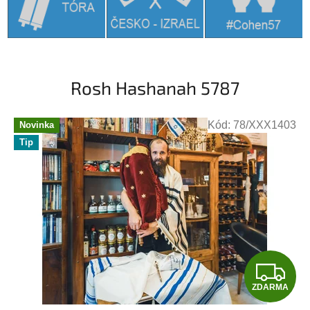
Rosh Hashanah 5787
Kód:
78/XXX1403
Novinka
Tip
Z
ZDARMA
D