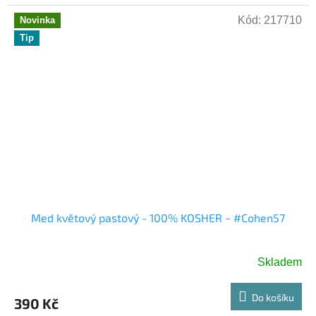
Kód:
217710
Novinka
Tip
Med květový pastový - 100% KOSHER ~ #Cohen57
Skladem
Do košíku
390 Kč