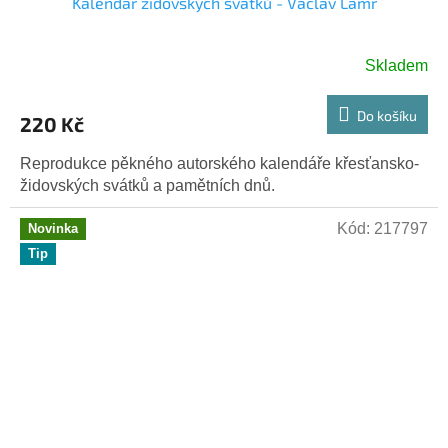
Kalendář židovských svátků - Václav Lamr
Skladem
Do košíku
220 Kč
Reprodukce pěkného autorského kalendáře křesťansko-
židovských svátků a pamětních dnů.
Kód:
217797
Novinka
Tip