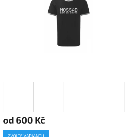
hvězdiček.
od
600 Kč
Měrná
ZVOLTE VARIANTU