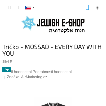
Přejít
NÁKUP
na
KOŠÍK
obsah
Tričko - MOSSAD - EVERY DAY WITH
YOU
38/4 R
Tip
Průměrné
6 hodnocení
Podrobnosti hodnocení
hodnocení
Značka:
AirMarketing.cz
produktu
je
5,0
z
5