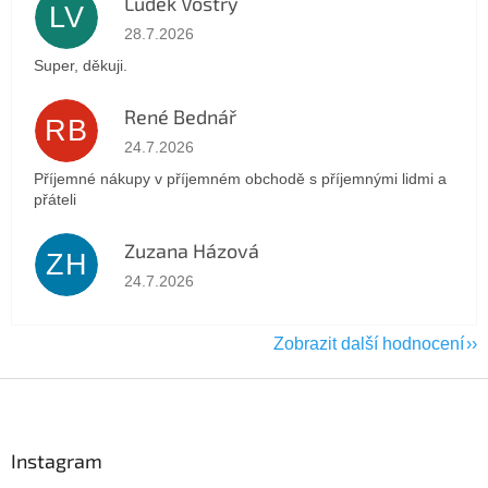
Luděk Vostry
LV
Hodnocení obchodu je 5 z 5 hvězdiček.
28.7.2026
Super, děkuji.
René Bednář
RB
Hodnocení obchodu je 5 z 5 hvězdiček.
24.7.2026
Příjemné nákupy v příjemném obchodě s příjemnými lidmi a
přáteli
Zuzana Házová
ZH
Hodnocení obchodu je 5 z 5 hvězdiček.
24.7.2026
Zobrazit další hodnocení
Z
á
p
a
Instagram
t