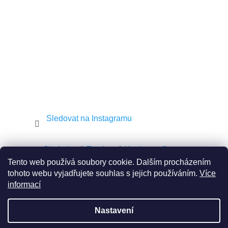
í
Sledovat na Instagramu
Shekel.cz
Torah.cz
Kosher-coffee.cz
Tento web používá soubory cookie. Dalším procházením
tohoto webu vyjadřujete souhlas s jejich používáním.
Více
informací
Vytvořil Shoptet
Nastavení