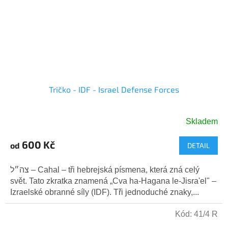
Tričko - IDF - Israel Defense Forces
Skladem
Průměrné
hodnocení
600 Kč
od
DETAIL
produktu
je
5,0
צה״ל – Cahal – tři hebrejská písmena, která zná celý
z
svět. Tato zkratka znamená „Cva ha-Hagana le-Jisra'el" –
5
Izraelské obranné síly (IDF). Tři jednoduché znaky,...
hvězdiček.
Kód:
41/4 R