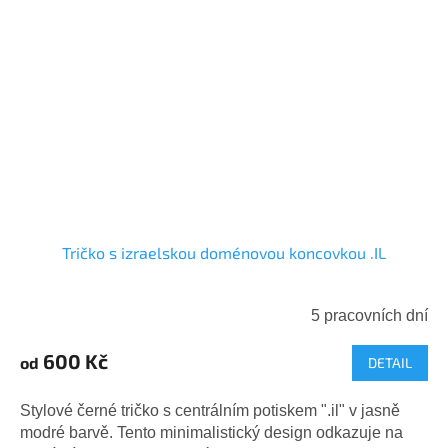
Tričko s izraelskou doménovou koncovkou .IL
5 pracovních dní
Průměrné
hodnocení
600 Kč
od
DETAIL
produktu
je
5,0
Stylové černé tričko s centrálním potiskem ".il" v jasně
z
modré barvě. Tento minimalistický design odkazuje na