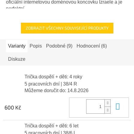
5
oficiální internetovou doménovou koncovku Izraele a je
hvězdiček.
perfektní...
ZOBRAZIT VŠECHNY SOUVISEJÍCÍ PRODUKTY
Varianty
Popis
Podobné (9)
Hodnocení (6)
Diskuze
Trička dospělí + děti: 4 roky
5 pracovních dní
| 38/4 R
Můžeme doručit do:
14.8.2026
Do 
600 Kč
Trička dospělí + děti: 6 let
5 pracovních dní
| 38/6 L