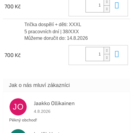
Do 
700 Kč
Trička dospělí + děti: XXXL
5 pracovních dní
| 38/XXX
Můžeme doručit do:
14.8.2026
Do 
700 Kč
Jaakko Ollikainen
JO
Hodnocení obchodu je 5 z 5 hvězdiček.
4.8.2026
Pěkný obchod!