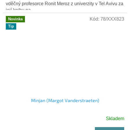
vděčný profesorce Ronit Meroz z univerzity v Tel Avivu za
její knihu na...
Kód:
78/XXX823
Novinka
Tip
Minjan (Margot Vanderstraeten)
Skladem