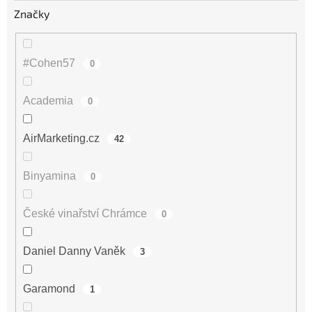
Značky
#Cohen57
0
Academia
0
AirMarketing.cz
42
Binyamina
0
České vinařství Chrámce
0
Daniel Danny Vaněk
3
Garamond
1