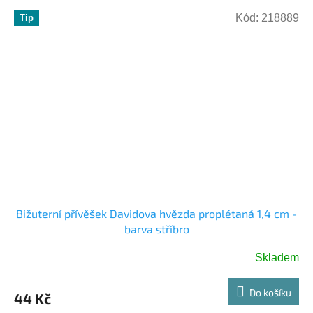
Kód:
218889
Tip
Bižuterní přívěšek Davidova hvězda proplétaná 1,4 cm -
barva stříbro
Skladem
Do košíku
44 Kč