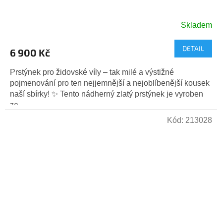
Skladem
DETAIL
6 900 Kč
Prstýnek pro židovské víly – tak milé a výstižné
pojmenování pro ten nejjemnější a nejoblíbenější kousek
naší sbírky! ✨ Tento nádherný zlatý prstýnek je vyroben
ze ...
Kód:
213028