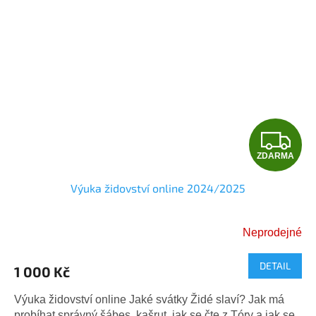
Z
ZDARMA
D
Výuka židovství online 2024/2025
A
R
Neprodejné
Průměrné
M
hodnocení
DETAIL
produktu
1 000 Kč
A
je
5,0
Výuka židovství online Jaké svátky Židé slaví? Jak má
z
probíhat správný šábes, kašrut, jak se čte z Tóry a jak se