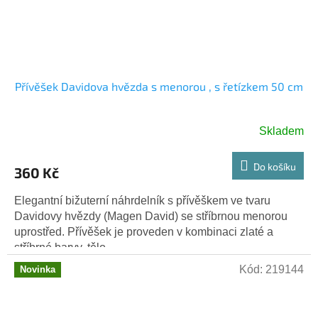
Přívěšek Davidova hvězda s menorou , s řetízkem 50 cm
Skladem
Do košíku
360 Kč
Elegantní bižuterní náhrdelník s přívěškem ve tvaru
Davidovy hvězdy (Magen David) se stříbrnou menorоu
uprostřed. Přívěšek je proveden v kombinaci zlaté a
stříbrné barvy, tělo...
Kód:
219144
Novinka