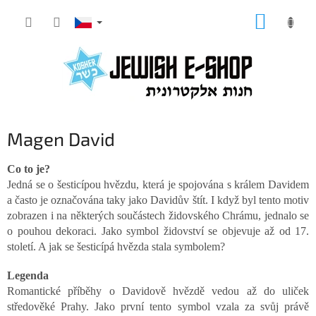
Přejít
NÁKUP
na
KOŠÍK
obsah
Magen David
Co to je?
Jedná se o šesticípou hvězdu, která je spojována s králem Davidem
a často je označována taky jako Davidův štít. I když byl tento motiv
zobrazen i na některých součástech židovského Chrámu, jednalo se
o pouhou dekoraci. Jako symbol židovství se objevuje až od 17.
století. A jak se šesticípá hvězda stala symbolem?
Legenda
Romantické příběhy o Davidově hvězdě vedou až do uliček
středověké Prahy. Jako první tento symbol vzala za svůj právě