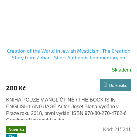
Creation of the World in Jewish Mysticism: The Creation
Story from Zohar - Short Authentic Commentary on
Zohar by Rabbi Isaac Luria (Josef Blaha)
Skladem
Do košíku
280 Kč
KNIHA POUZE V ANGLIČTINĚ / THE BOOK IS IN
ENGLISH LANGUAGE Autor: Josef Blaha Vydáno v
Praze roku 2018, první vydání ISBN 978-80-270-4782-6
Creation of the world in the...
Kód:
215241
Novinka