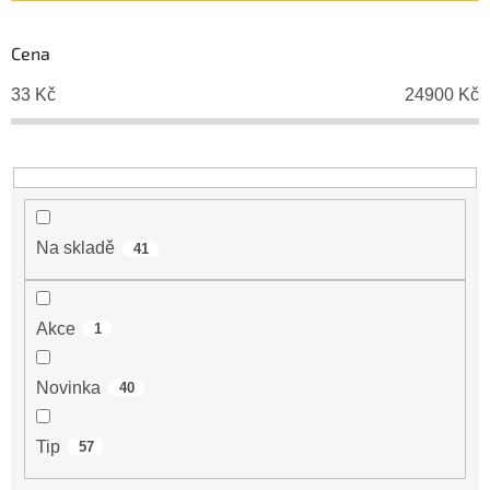
p
r
Cena
o
d
33
Kč
24900
Kč
u
k
t
ů
Na skladě
41
Akce
1
Novinka
40
Tip
57