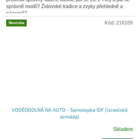
5
správně modlí? Židovské tradice a zvyky přehledně a
hvězdiček.
názorně?...
Kód:
216189
Novinka
VODĚODOLNÁ NA AUTO - Samolepka IDF (izraelská
armáda)
Skladem