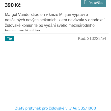
Do košíku
390 Kč
Margot Vanderstraeten v knize Minjan vypráví o
nesčetných nových setkáních, která navázala v ortodoxní
židovské komunitě po vydání svého mezinárodního
bestselleru Mazl tov....
Kód:
213223/54
Tip
Zlatý prstýnek pro židovské víly Au 585/1000