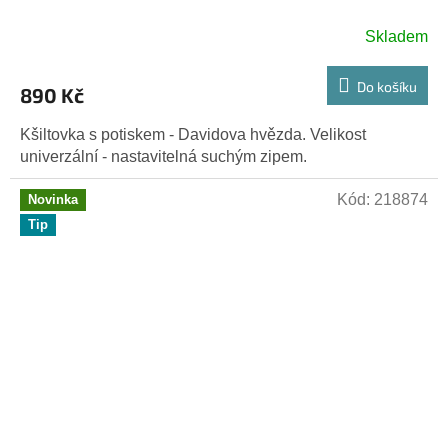
Skladem
Do košíku
890 Kč
Kšiltovka s potiskem - Davidova hvězda. Velikost
univerzální - nastavitelná suchým zipem.
Kód:
218874
Novinka
Tip