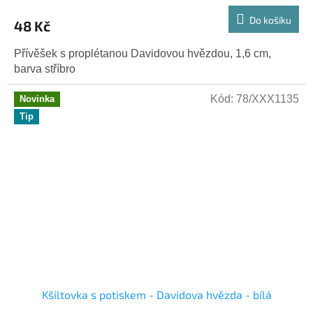
Do košíku
48 Kč
Přívěšek s proplétanou Davidovou hvězdou, 1,6 cm,
barva stříbro
Kód:
78/XXX1135
Novinka
Tip
Kšiltovka s potiskem - Davidova hvězda - bílá