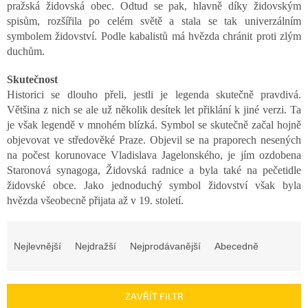
pražská židovská obec. Odtud se pak, hlavně díky židovským
spisům, rozšířila po celém světě a stala se tak univerzálním
symbolem židovství. Podle kabalistů má hvězda chránit proti zlým
duchům.
Skutečnost
Historici se dlouho přeli, jestli je legenda skutečně pravdivá.
Většina z nich se ale už několik desítek let přiklání k jiné verzi. Ta
je však legendě v mnohém blízká. Symbol se skutečně začal hojně
objevovat ve středověké Praze. Objevil se na praporech nesených
na počest korunovace Vladislava Jagelonského, je jím ozdobena
Staronová synagoga, Židovská radnice a byla také na pečetidle
židovské obce. Jako jednoduchý symbol židovství však byla
hvězda všeobecně přijata až v 19. století.
Ř
a
Nejlevnější
Nejdražší
Nejprodávanější
Abecedně
z
e
n
ZAVŘÍT FILTR
í