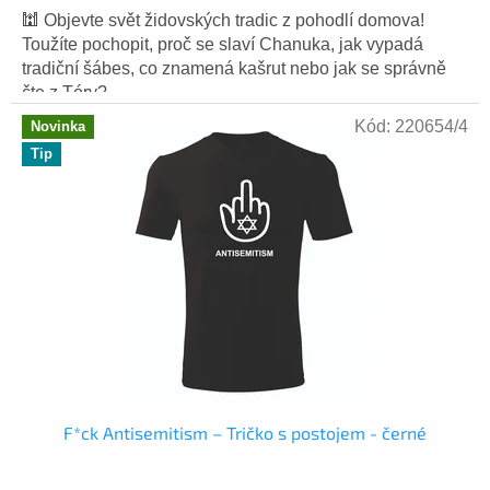
🕍 Objevte svět židovských tradic z pohodlí domova!
Toužíte pochopit, proč se slaví Chanuka, jak vypadá
tradiční šábes, co znamená kašrut nebo jak se správně
čte z Tóry?...
Kód:
220654/4
Novinka
Tip
F*ck Antisemitism – Tričko s postojem - černé