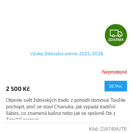
Z
ZDARMA
D
Výuka židovství online 2025/2026
A
R
Neprodejné
M
DETAIL
2 500 Kč
A
Objevte svět židovských tradic z pohodlí domova! Toužíte
pochopit, proč se slaví Chanuka, jak vypadá tradiční
šábes, co znamená kašrut nebo jak se správně čte z
Tóry? Fascinují...
Kód:
216740/UTE