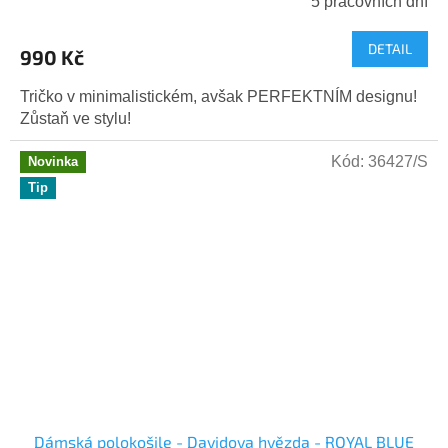
5 pracovních dní
DETAIL
990 Kč
Tričko v minimalistickém, avšak PERFEKTNÍM designu!
Zůstaň ve stylu!
Kód:
36427/S
Novinka
Tip
Dámská polokošile - Davidova hvězda - ROYAL BLUE