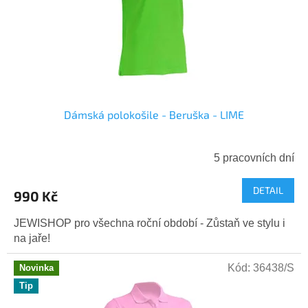
r
ů
o
d
u
k
t
ů
Dámská polokošile - Beruška - LIME
5 pracovních dní
DETAIL
990 Kč
JEWISHOP pro všechna roční období - Zůstaň ve stylu i
na jaře!
Kód:
36438/S
Novinka
Tip