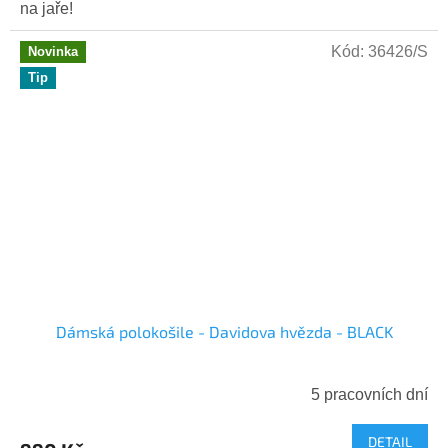
na jaře!
Kód:
36426/S
Novinka
Tip
Dámská polokošile - Davidova hvězda - BLACK
5 pracovních dní
DETAIL