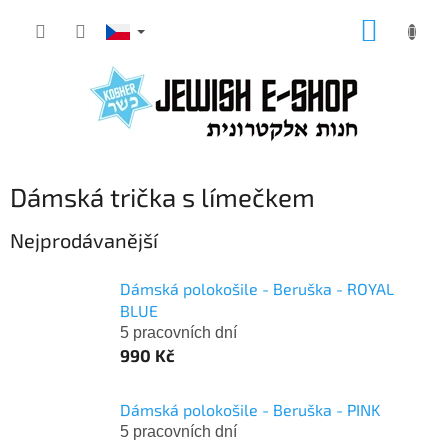
Přejít
NÁKUP
na
KOŠÍK
obsah
Dámská trička s límečkem
Nejprodávanější
Dámská polokošile - Beruška - ROYAL
BLUE
5 pracovních dní
990 Kč
Dámská polokošile - Beruška - PINK
5 pracovních dní