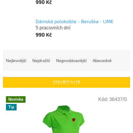
990 Kč
Dámská polokošile - Beruška - LIME
5 pracovních dní
990 Kč
Ř
a
Nejlevnější
Nejdražší
Nejprodávanější
Abecedně
z
e
n
OTEVŘÍT FILTR
í
p
V
r
Kód:
36437/S
Novinka
ý
o
Tip
p
d
i
u
s
k
p
t