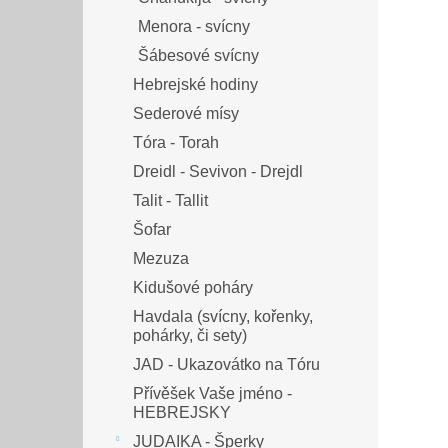
Menora - svícny
Šábesové svícny
Hebrejské hodiny
Sederové mísy
Tóra - Torah
Dreidl - Sevivon - Drejdl
Talit - Tallit
Šofar
Mezuza
Kidušové poháry
Havdala (svícny, kořenky,
pohárky, či sety)
JAD - Ukazovátko na Tóru
Přívěšek Vaše jméno -
HEBREJSKY
JUDAIKA - Šperky