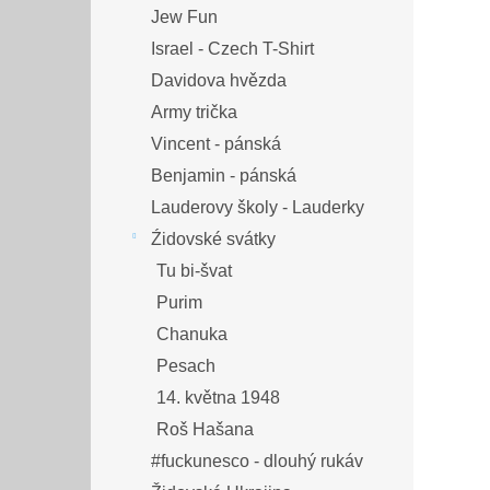
Jew Fun
Israel - Czech T-Shirt
Davidova hvězda
Army trička
Vincent - pánská
Benjamin - pánská
Lauderovy školy - Lauderky
Źidovské svátky
Tu bi-švat
Purim
Chanuka
Pesach
14. května 1948
Roš Hašana
#fuckunesco - dlouhý rukáv