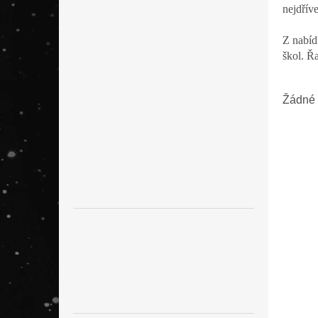
n
nejdřív
e
l
Z nabíd
škol. Ř
Žádné 