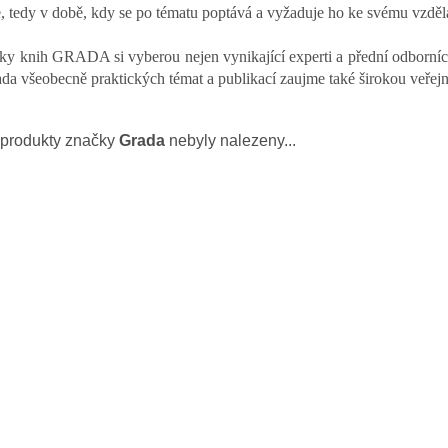
e, tedy v době, kdy se po tématu poptává a vyžaduje ho ke svému vzdě
ky knih GRADA si vyberou nejen vynikající experti a přední odborníci,
ada všeobecně praktických témat a publikací zaujme také širokou veřejn
produkty značky
Grada
nebyly nalezeny...