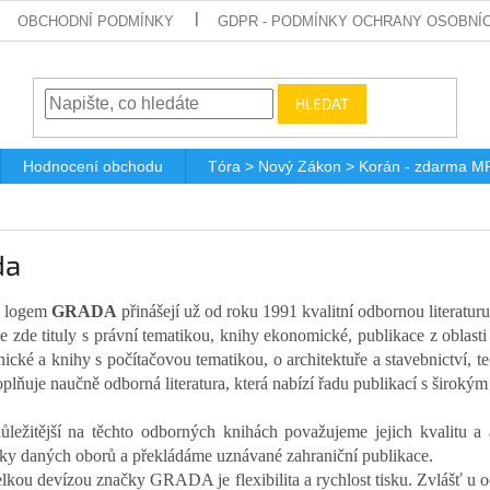
OBCHODNÍ PODMÍNKY
GDPR - PODMÍNKY OCHRANY OSOBNÍ
HLEDAT
Hodnocení obchodu
Tóra > Nový Zákon > Korán - zdarma M
da
s logem
GRADA
přinášejí už od roku 1991 kvalitní odbornou literaturu
 zde tituly s právní tematikou, knihy ekonomické, publikace z oblasti 
nické a knihy s počítačovou tematikou, o architektuře a stavebnictví, te
oplňuje naučně odborná literatura, která nabízí řadu publikací s široký
ůležitější na těchto odborných knihách považujeme jejich kvalitu a 
ky daných oborů a překládáme uznávané zahraniční publikace.
elkou devízou značky GRADA je flexibilita a rychlost tisku. Zvlášť u odb