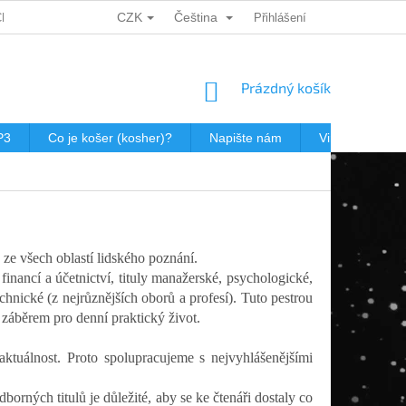
CZK
Čeština
CH ÚDAJŮ
DÁRKOVÉ KUPONY
POŠTOVNÉ V JEWISHOP
Přihlášení
NÁKUPNÍ
Prázdný košík
KOŠÍK
P3
Co je košer (kosher)?
Napište nám
Virtualní prohl
 ze všech oblastí lidského poznání.
financí a účetnictví, tituly manažerské, psychologické,
chnické (z nejrůznějších oborů a profesí). Tuto pestrou
m záběrem pro denní praktický život.
aktuálnost. Proto spolupracujeme s nejvyhlášenějšími
orných titulů je důležité, aby se ke čtenáři dostaly co