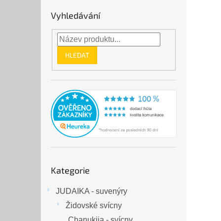
Vyhledávání
HLEDAT
Přeskočit
Kategorie
kategorie
JUDAIKA - suvenýry
Židovské svícny
Chanukija - svícny