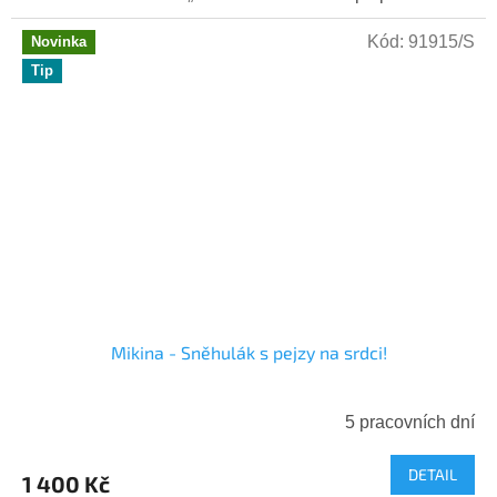
Kód:
91915/S
Novinka
Tip
Mikina - Sněhulák s pejzy na srdci!
5 pracovních dní
DETAIL
1 400 Kč