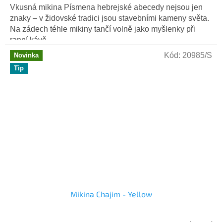
Vkusná mikina Písmena hebrejské abecedy nejsou jen
znaky – v židovské tradici jsou stavebními kameny světa.
Na zádech téhle mikiny tančí volně jako myšlenky při
ranní kávě,...
Kód:
20985/S
Novinka
Tip
Mikina Chajim - Yellow