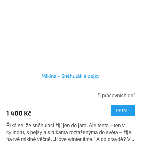
Mikina - Sněhulák s pejzy
5 pracovních dní
DETAIL
1 400 Kč
Říká se, že sněhuláci žijí jen do jara. Ale tento – ten v
cylindru, s pejzy a s rukama roztaženýma do světa – žije
na tvé mikině věčně. „I love winter time." A po pravdě? V...