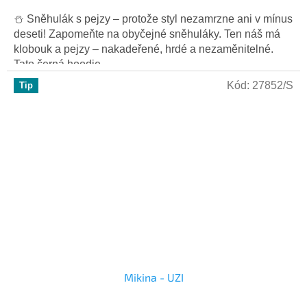
⛄ Sněhulák s pejzy – protože styl nezamrzne ani v mínus
deseti! Zapomeňte na obyčejné sněhuláky. Ten náš má
klobouk a pejzy – nakadeřené, hrdé a nezaměnitelné.
Tato černá hoodie...
Kód:
27852/S
Tip
Mikina - UZI