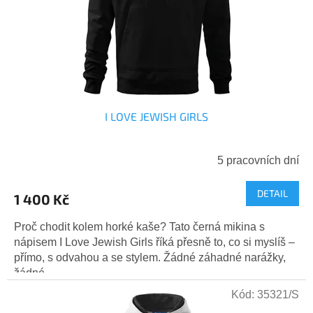
r
ů
o
d
u
k
t
ů
I LOVE JEWISH GIRLS
5 pracovních dní
DETAIL
1 400 Kč
Proč chodit kolem horké kaše? Tato černá mikina s
nápisem I Love Jewish Girls říká přesně to, co si myslíš –
přímo, s odvahou a se stylem. Žádné záhadné narážky,
žádné...
Kód:
35321/S