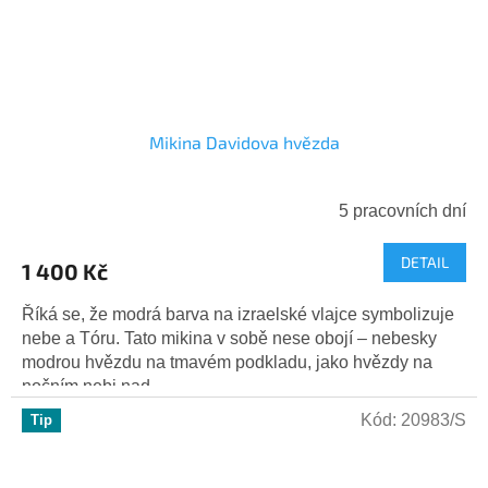
Mikina Davidova hvězda
5 pracovních dní
DETAIL
1 400 Kč
Říká se, že modrá barva na izraelské vlajce symbolizuje
nebe a Tóru. Tato mikina v sobě nese obojí – nebesky
modrou hvězdu na tmavém podkladu, jako hvězdy na
nočním nebi nad...
Kód:
20983/S
Tip