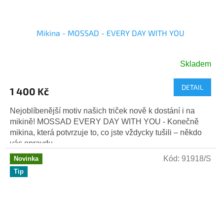
Mikina - MOSSAD - EVERY DAY WITH YOU
Skladem
DETAIL
1 400 Kč
Nejoblíbenější motiv našich triček nově k dostání i na
mikině! MOSSAD EVERY DAY WITH YOU - Konečně
mikina, která potvrzuje to, co jste vždycky tušili – někdo
vás opravdu...
Kód:
91918/S
Novinka
Tip