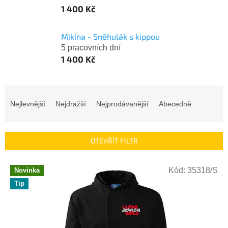
1 400 Kč
Mikina - Sněhulák s kippou
5 pracovních dní
1 400 Kč
Ř
a
Nejlevnější
Nejdražší
Nejprodávanější
Abecedně
z
e
n
OTEVŘÍT FILTR
í
p
V
r
Kód:
35318/S
Novinka
ý
o
Tip
p
d
i
u
s
k
p
t