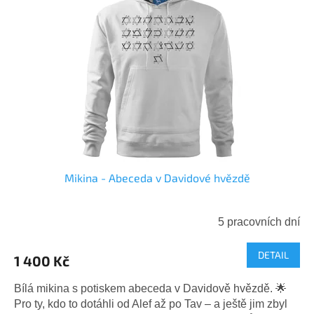
Mikina - Abeceda v Davidové hvězdě
5 pracovních dní
Průměrné
hodnocení
DETAIL
produktu
1 400 Kč
je
4,0
Bílá mikina s potiskem abeceda v Davidově hvězdě. 🌟
z
Pro ty, kdo to dotáhli od Alef až po Tav – a ještě jim zbyl