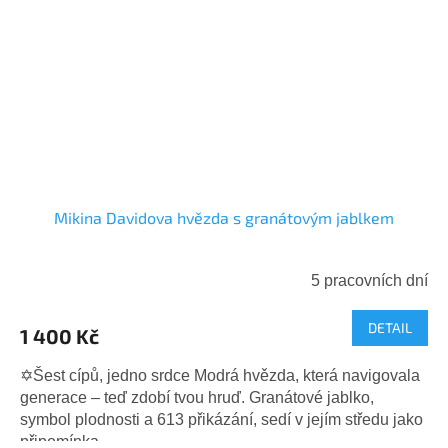
Mikina Davidova hvězda s granátovým jablkem
5 pracovních dní
DETAIL
1 400 Kč
✡️Šest cípů, jedno srdce Modrá hvězda, která navigovala
generace – teď zdobí tvou hruď. Granátové jablko,
symbol plodnosti a 613 přikázání, sedí v jejím středu jako
připomínka,...