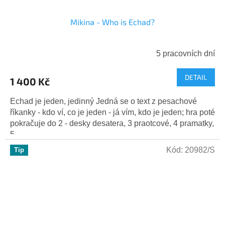
Mikina - Who is Echad?
5 pracovních dní
DETAIL
1 400 Kč
Echad je jeden, jedinný Jedná se o text z pesachové
říkanky - kdo ví, co je jeden - já vím, kdo je jeden; hra poté
pokračuje do 2 - desky desatera, 3 praotcové, 4 pramatky,
5...
Kód:
20982/S
Tip