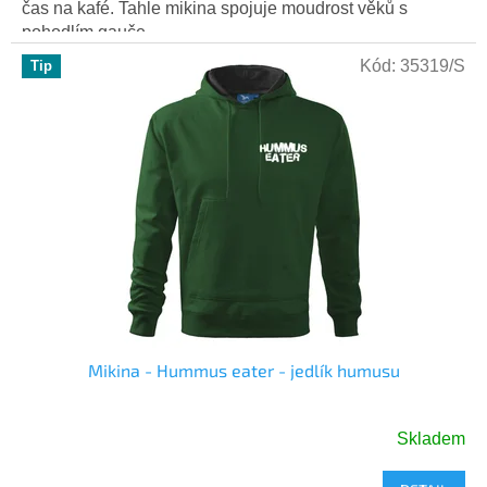
5
čas na kafé. Tahle mikina spojuje moudrost věků s
hvězdiček.
pohodlím gauče....
Kód:
35319/S
Tip
Mikina - Hummus eater - jedlík humusu
Skladem