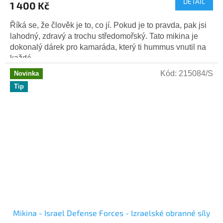
DETAIL
1 400 Kč
Říká se, že člověk je to, co jí. Pokud je to pravda, pak jsi
lahodný, zdravý a trochu středomořský. Tato mikina je
dokonalý dárek pro kamaráda, který ti hummus vnutil na
každé...
Kód:
215084/S
Novinka
Tip
Mikina - Israel Defense Forces - Izraelské obranné síly