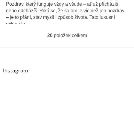
4,5
Pozdrav, který funguje vždy a všude – ať už přicházíš
z
nebo odcházíš. Říká se, že šalom je víc než jen pozdrav
5
– je to přání, stav mysli i způsob života. Tato luxusní
hvězdiček.
mikina to...
20
položek celkem
O
v
l
Z
á
á
d
p
a
a
Instagram
c
t
í
í
p
r
v
k
y
v
ý
p
i