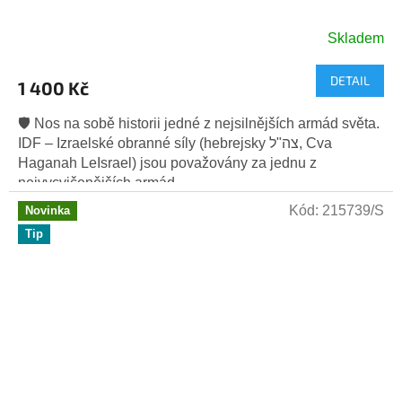
Skladem
DETAIL
1 400 Kč
🛡️ Nos na sobě historii jedné z nejsilnějších armád světa.
IDF – Izraelské obranné síly (hebrejsky צה"ל, Cva
Haganah LeIsrael) jsou považovány za jednu z
nejvycvičenějších armád...
Kód:
215739/S
Novinka
Tip