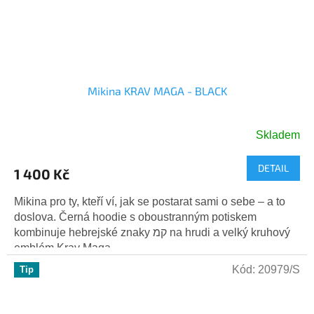
Mikina KRAV MAGA - BLACK
Skladem
Průměrné
hodnocení
DETAIL
produktu
1 400 Kč
je
5,0
Mikina pro ty, kteří ví, jak se postarat sami o sebe – a to
z
doslova. Černá hoodie s oboustranným potiskem
5
kombinuje hebrejské znaky קמ na hrudi a velký kruhový
hvězdiček.
emblém Krav Maga...
Kód:
20979/S
Tip