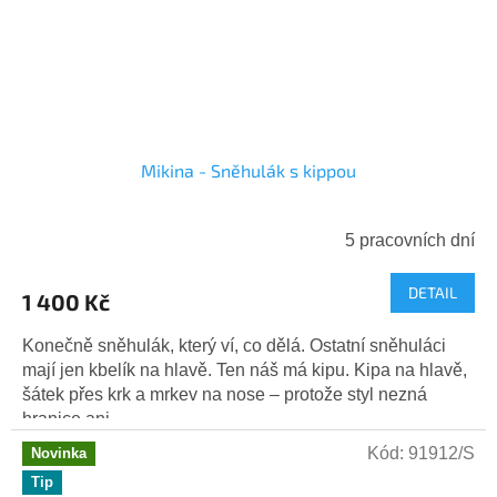
Mikina - Sněhulák s kippou
5 pracovních dní
DETAIL
1 400 Kč
Konečně sněhulák, který ví, co dělá. Ostatní sněhuláci
mají jen kbelík na hlavě. Ten náš má kipu. Kipa na hlavě,
šátek přes krk a mrkev na nose – protože styl nezná
hranice ani...
Kód:
91912/S
Novinka
Tip