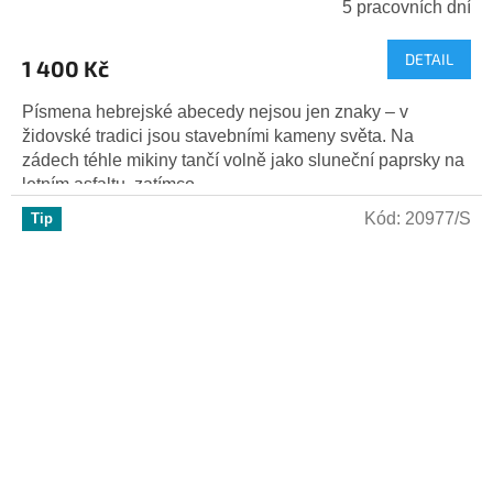
5 pracovních dní
DETAIL
1 400 Kč
Písmena hebrejské abecedy nejsou jen znaky – v
židovské tradici jsou stavebními kameny světa. Na
zádech téhle mikiny tančí volně jako sluneční paprsky na
letním asfaltu, zatímco...
Kód:
20977/S
Tip