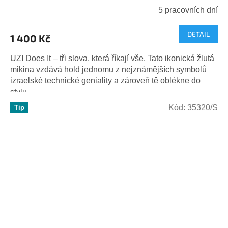
5 pracovních dní
DETAIL
1 400 Kč
UZI Does It – tři slova, která říkají vše. Tato ikonická žlutá
mikina vzdává hold jednomu z nejznámějších symbolů
izraelské technické geniality a zároveň tě oblékne do
stylu,...
Kód:
35320/S
Tip