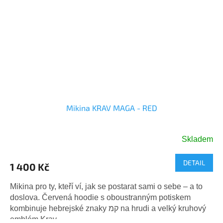
Mikina KRAV MAGA - RED
Skladem
DETAIL
1 400 Kč
Mikina pro ty, kteří ví, jak se postarat sami o sebe – a to
doslova. Červená hoodie s oboustranným potiskem
kombinuje hebrejské znaky קמ na hrudi a velký kruhový
emblém Krav...