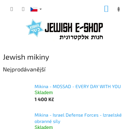
Přejít
NÁKUP
na
KOŠÍK
obsah
Jewish mikiny
Nejprodávanější
Mikina - MOSSAD - EVERY DAY WITH YOU
Skladem
1 400 Kč
Mikina - Israel Defense Forces - Izraelské
obranné síly
Skladem