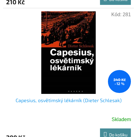
210 Kč
Kód:
281
340 Kč
–12 %
Capesius, osvětimský lékárník (Dieter Schlesak)
Skladem
Do košíku