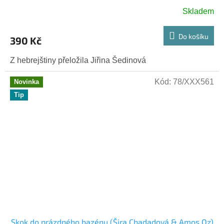
Skladem
Do košíku
390 Kč
Z hebrejštiny přeložila Jiřina Šedinová
Kód:
78/XXX561
Novinka
Tip
Skok do prázdného bazénu (Šira Chadadová & Amos Oz)