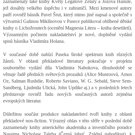
zaznamenaly také knihy Květy Legátové Želary a Jozova Hanule,
jež dosáhly velkého úspěchu i v zahraničí. Mezi kmenové autory
patří rovněž básník Pavel Šrut, který mimo jiné napsal a společně s
výtvarnicí Galinou Miklínovou v Pasece publikoval oblíbené dětské
knihy o Lichožroutech (ocenění Magnesia Litera – kniha desetiletí).
Významným počinem nakladatelství je nové, doplněné vydání
spisů básníka Vladimíra Holana.
V současné době nabízí Paseka široké spektrum knih různých
žánrů. V oblasti překladové literatury pokračuje v projektu
souborného vydání díla Vladimira Nabokova, dlouhodobě se
věnuje řadě předních světových prozaiků (Alice Munroová, Amos
Oz, Salman Rushdie, Roberto Saviano, W. G. Sebald, Steve Sem-
Sandberg, Ljudmila Ulická, John Updike aj.) a v posledních letech
představuje rovněž řadu nových současných autorů zejména
evropských literatur.
Důležitou součást produkce nakladatelství tvoří knihy z oblasti
překladové non-fiction. Výrazný ohlas v této sféře v poslední době
zaznamenaly knihy amerického akademika a investičního poradce
Nassima Nicholase Taleba (Černá labuť, Zrádná nahodilost), k