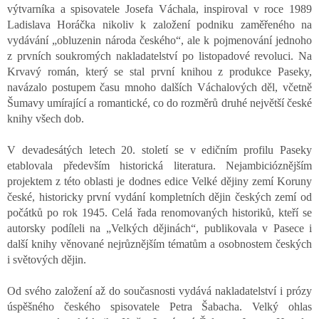
výtvarníka a spisovatele Josefa Váchala, inspiroval v roce 1989
Ladislava Horáčka nikoliv k založení podniku zaměřeného na
vydávání „obluzenin národa českého“, ale k pojmenování jednoho
z prvních soukromých nakladatelství po listopadové revoluci. Na
Krvavý román, který se stal první knihou z produkce Paseky,
navázalo postupem času mnoho dalších Váchalových děl, včetně
Šumavy umírající a romantické, co do rozměrů druhé největší české
knihy všech dob.
V devadesátých letech 20. století se v edičním profilu Paseky
etablovala především historická literatura. Nejambicióznějším
projektem z této oblasti je dodnes edice Velké dějiny zemí Koruny
české, historicky první vydání kompletních dějin českých zemí od
počátků po rok 1945. Celá řada renomovaných historiků, kteří se
autorsky podíleli na „Velkých dějinách“, publikovala v Pasece i
další knihy věnované nejrůznějším tématům a osobnostem českých
i světových dějin.
Od svého založení až do současnosti vydává nakladatelství i prózy
úspěšného českého spisovatele Petra Šabacha. Velký ohlas