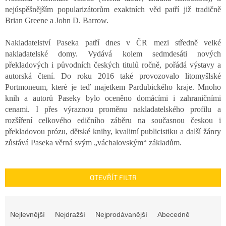
nejúspěšnějším popularizátorům exaktních věd patří již tradičně
Brian Greene a John D. Barrow.
Nakladatelství Paseka patří dnes v ČR mezi středně velké
nakladatelské domy. Vydává kolem sedmdesáti nových
překladových i původních českých titulů ročně, pořádá výstavy a
autorská čtení. Do roku 2016 také provozovalo litomyšlské
Portmoneum, které je teď majetkem Pardubického kraje. Mnoho
knih a autorů Paseky bylo oceněno domácími i zahraničními
cenami. I přes výraznou proměnu nakladatelského profilu a
rozšíření celkového edičního záběru na současnou českou i
překladovou prózu, dětské knihy, kvalitní publicistiku a další žánry
zůstává Paseka věrná svým „váchalovským“ základům.
OTEVŘÍT FILTR
Ř
a
Nejlevnější
Nejdražší
Nejprodávanější
Abecedně
z