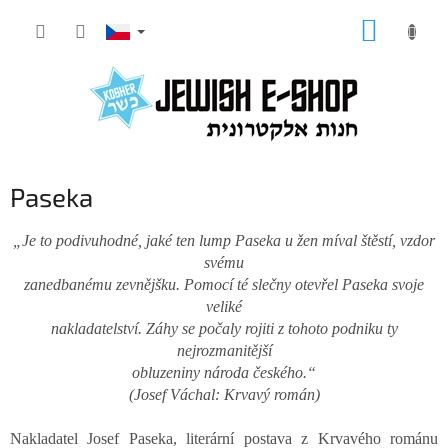
Přejít
NÁKUP
na
KOŠÍK
obsah
Paseka
„Je to podivuhodné, jaké ten lump Paseka u žen míval štěstí, vzdor
svému
zanedbanému zevnějšku. Pomocí té slečny otevřel Paseka svoje
veliké
nakladatelství. Záhy se počaly rojiti z tohoto podniku ty
nejrozmanitější
obluzeniny národa českého.“
(Josef Váchal: Krvavý román)
Nakladatel Josef Paseka, literární postava z Krvavého románu