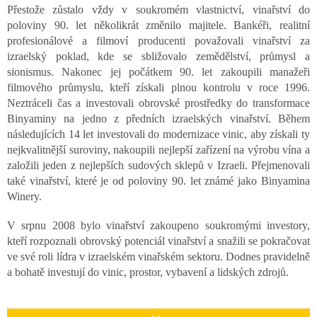
Přestože zůstalo vždy v soukromém vlastnictví, vinařství do
poloviny 90. let několikrát změnilo majitele. Bankéři, realitní
profesionálové a filmoví producenti považovali vinařství za
izraelský poklad, kde se sbližovalo zemědělství, průmysl a
sionismus. Nakonec jej počátkem 90. let zakoupili manažeři
filmového průmyslu, kteří získali plnou kontrolu v roce 1996.
Neztráceli čas a investovali obrovské prostředky do transformace
Binyaminy na jedno z předních izraelských vinařství. Během
následujících 14 let investovali do modernizace vinic, aby získali ty
nejkvalitnější suroviny, nakoupili nejlepší zařízení na výrobu vína a
založili jeden z nejlepších sudových sklepů v Izraeli. Přejmenovali
také vinařství, které je od poloviny 90. let známé jako Binyamina
Winery.
V srpnu 2008 bylo vinařství zakoupeno soukromými investory,
kteří rozpoznali obrovský potenciál vinařství a snažili se pokračovat
ve své roli lídra v izraelském vinařském sektoru. Dodnes pravidelně
a bohatě investují do vinic, prostor, vybavení a lidských zdrojů.