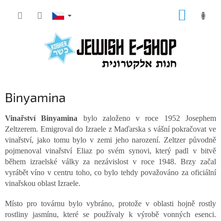
Přejít
NÁKUP
na
KOŠÍK
obsah
Binyamina
Vinařství Binyamina
bylo založeno v roce 1952 Josephem
Zeltzerem. Emigroval do Izraele z Maďarska s vášní pokračovat ve
vinařství, jako tomu bylo v zemi jeho narození. Zeltzer původně
pojmenoval vinařství Eliaz po svém synovi, který padl v bitvě
během izraelské války za nezávislost v roce 1948. Brzy začal
vyrábět víno v centru toho, co bylo tehdy považováno za oficiální
vinařskou oblast Izraele.
Místo pro továrnu bylo vybráno, protože v oblasti hojně rostly
rostliny jasmínu, které se používaly k výrobě vonných esenci.