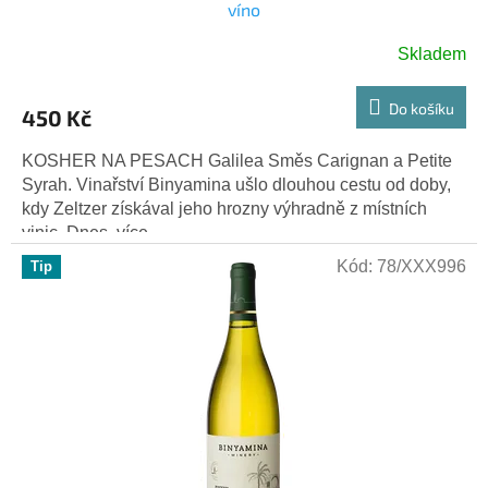
víno
Skladem
Průměrné
hodnocení
produktu
Do košíku
450 Kč
je
5,0
KOSHER NA PESACH Galilea Směs Carignan a Petite
z
Syrah. Vinařství Binyamina ušlo dlouhou cestu od doby,
5
kdy Zeltzer získával jeho hrozny výhradně z místních
hvězdiček.
vinic. Dnes, více...
Kód:
78/XXX996
Tip