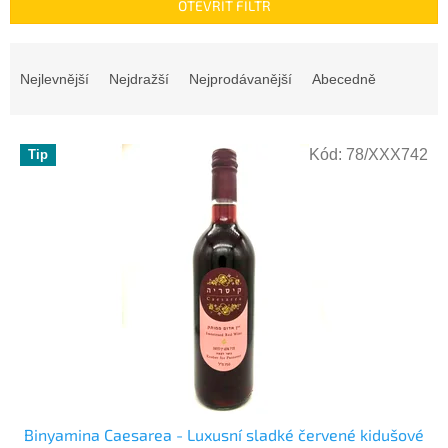
OTEVŘÍT FILTR
Ř
a
Nejlevnější
Nejdražší
Nejprodávanější
Abecedně
z
e
n
V
Kód:
78/XXX742
Tip
í
ý
p
p
r
i
o
s
d
p
u
r
k
o
t
d
ů
u
k
t
ů
Binyamina Caesarea - Luxusní sladké červené kidušové