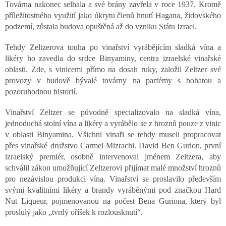
Továrna nakonec selhala a své brány zavřela v roce 1937. Kromě
příležitostného využití jako úkrytu členů hnutí Hagana, židovského
podzemí, zůstala budova opuštěná až do vzniku Státu Izrael.
Tehdy Zeltzerova touha po vinařství vyrábějícím sladká vína a
likéry ho zavedla do srdce Binyaminy, centra izraelské vinařské
oblasti. Zde, s vinicemi přímo na dosah ruky, založil Zeltzer své
provozy v budově bývalé továrny na parfémy s bohatou a
pozoruhodnou historií.
Vinařství Zeltzer se původně specializovalo na sladká vína,
jednoduchá stolní vína a likéry a vyrábělo se z hroznů pouze z vinic
v oblasti Binyamina. Všichni vinaři se tehdy museli propracovat
přes vinařské družstvo Carmel Mizrachi. David Ben Gurion, první
izraelský premiér, osobně intervenoval jménem Zeltzera, aby
schválil zákon umožňující Zeltzerovi přijímat malé množství hroznů
pro nezávislou produkci vína. Vinařství se proslavilo především
svými kvalitními likéry a brandy vyráběnými pod značkou Hard
Nut Liqueur, pojmenovanou na počest Bena Guriona, který byl
proslulý jako „tvrdý oříšek k rozlousknutí“.