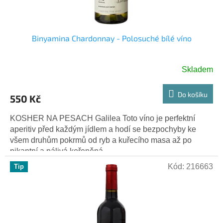
Binyamina Chardonnay - Polosuché bílé víno
Skladem
Do košíku
550 Kč
KOSHER NA PESACH Galilea Toto víno je perfektní
aperitiv před každým jídlem a hodí se bezpochyby ke
všem druhům pokrmů od ryb a kuřecího masa až po
pikantní a pálivá kořeněná...
Kód:
216663
Tip