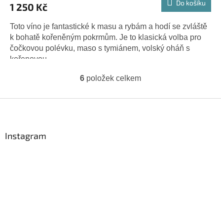
Do košíku
1 250 Kč
Toto víno je fantastické k masu a rybám a hodí se zvláště
k bohatě kořeněným pokrmům. Je to klasická volba pro
čočkovou polévku, maso s tymiánem, volský oháň s
kořenovou...
6
položek celkem
O
v
l
Z
á
á
d
p
a
a
Instagram
c
t
í
í
p
r
v
k
y
v
ý