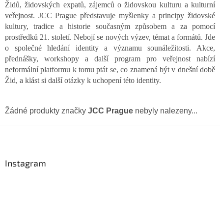
Židů, židovských expatů, zájemců o židovskou kulturu a kulturní
veřejnost. JCC Prague představuje myšlenky a principy židovské
kultury, tradice a historie současným způsobem a za pomocí
prostředků 21. století. Nebojí se nových výzev, témat a formátů. Jde
o společné hledání identity a významu sounáležitosti. Akce,
přednášky, workshopy a další program pro veřejnost nabízí
neformální platformu k tomu ptát se, co znamená být v dnešní době
Žid, a klást si další otázky k uchopení této identity.
Žádné produkty značky
JCC Prague
nebyly nalezeny...
Z
á
p
a
Instagram
t
í