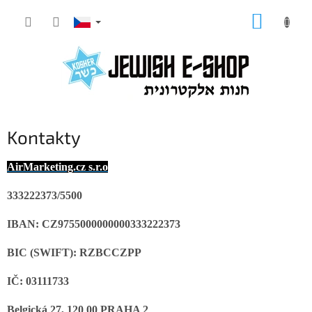
Přejít
NÁKUP
na
KOŠÍK
obsah
Kontakty
AirMarketing.cz s.r.o
333222373/5500
IBAN:
CZ9755000000000333222373
BIC (SWIFT): RZBCCZPP
IČ: 03111733
Belgická 27, 120 00 PRAHA 2