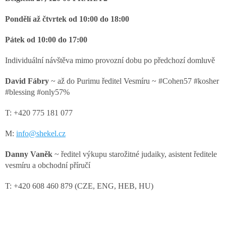
Pondělí až čtvrtek od 10:00 do 18:00
Pátek od 10:00 do 17:00
Individuální návštěva mimo provozní dobu po předchozí domluvě
David Fábry
~ až do Purimu ředitel Vesmíru ~ #Cohen57 #kosher
#blessing #only57%
T: +420 775 181 077
M:
info@shekel.cz
Danny Vaněk
~ ředitel výkupu starožitné judaiky, asistent ředitele
vesmíru a obchodní příručí
T: +420 608 460 879 (CZE, ENG, HEB, HU)