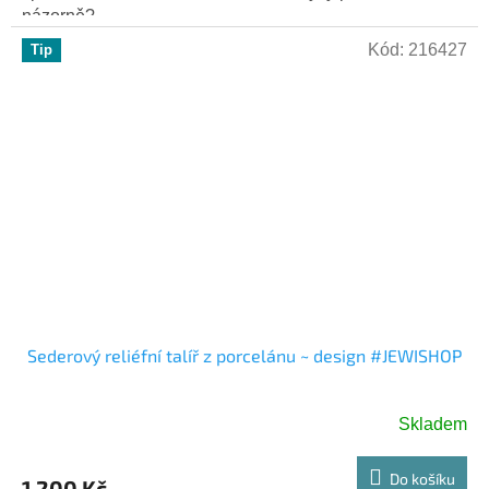
hvězdiček.
názorně?...
Kód:
216427
Tip
Sederový reliéfní talíř z porcelánu ~ design #JEWISHOP
Skladem
Do košíku
1 200 Kč