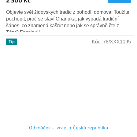
A
Objevte svět židovských tradic z pohodlí domova! Toužíte
pochopit, proč se slaví Chanuka, jak vypadá tradiční
šábes, co znamená kašrut nebo jak se správně čte z
Tóry? Fascinují...
Kód:
78/XXX1095
Tip
Odznáček - Izrael + Česká republika