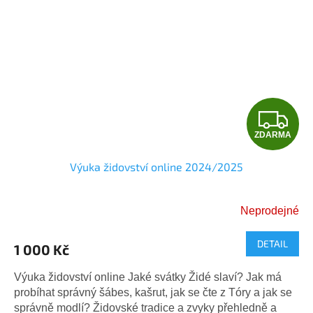
Z
ZDARMA
D
Výuka židovství online 2024/2025
A
R
Neprodejné
Průměrné
M
hodnocení
DETAIL
produktu
1 000 Kč
A
je
5,0
Výuka židovství online Jaké svátky Židé slaví? Jak má
z
probíhat správný šábes, kašrut, jak se čte z Tóry a jak se
5
správně modlí? Židovské tradice a zvyky přehledně a