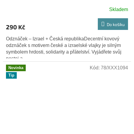
Skladem
Do košíku
290 Kč
Odznáček – Izrael + Česká republikaDecentní kovový
odznáček s motivem české a izraelské vlajky je silným
symbolem hrdosti, solidarity a přátelství. Vyjádřete svůj
postoj a...
Kód:
78/XXX1094
Novinka
Tip