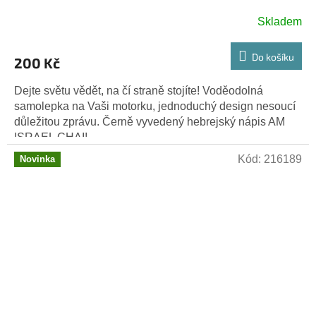
Skladem
Průměrné
hodnocení
produktu
Do košíku
200 Kč
je
5,0
Dejte světu vědět, na čí straně stojíte! Voděodolná
z
samolepka na Vaši motorku, jednoduchý design nesoucí
5
důležitou zprávu. Černě vyvedený hebrejský nápis AM
hvězdiček.
ISRAEL CHAI!...
Kód:
216189
Novinka