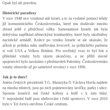
Opak byl ale pravdou.
Historické paradoxy
V roce 1948 sice vzniknul stát Izrael, a to za vydatné pomoci tehdy
již komunistického Československa, které mu dodávalo mnoho
zbraní ještě z předchozí války. Samostatnost Izraele tak byla
dobývána například německými bombardéry, které byly ukořistěny
nacistické armádě. Krátce po vzniku Izraele se ale ukázalo, že
ačkoli je politika státu směřována levicově, za politického partnera
si volí USA a Velkou Británii. Pro sovětský svaz to byl šok a
přátelské vztahy byly rázem ukončeny, a ne příliš slavné
spojenectví bylo navázáno s představiteli Palestiny. Československo
vztahy obnovilo až po sametové revoluci v roce 1990.
Jak je to dnes?
Jména českých prezidentů T.G. Masaryka či Václava Havla najdete
na mnoha místech, jsou po nich pojmenovány lavičky, parky i ulice.
Spousta Izraelců má české kořeny a hrdě s k nim hlásí.
V neposlední řadě jsou obdivováni i čeští sportovci. V roce 2010
bylo v Tel Avivu otevřeno České centrum.