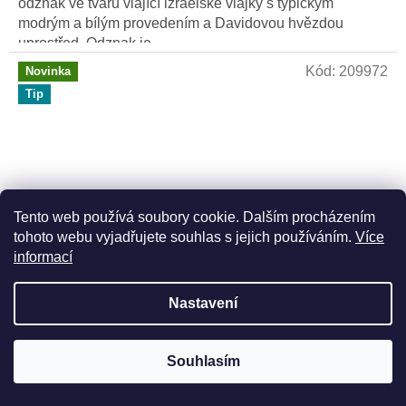
odznak ve tvaru vlající izraelské vlajky s typickým
modrým a bílým provedením a Davidovou hvězdou
uprostřed. Odznak je...
Kód:
209972
Novinka
Tip
Tento web používá soubory cookie. Dalším procházením
tohoto webu vyjadřujete souhlas s jejich používáním.
Více
informací
Nastavení
Vlajka Izraele 14 x 21 cm s plastovým stožárkem
Souhlasím
Skladem