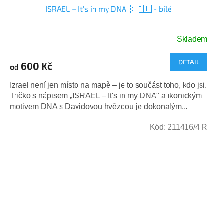
ISRAEL – It's in my DNA 🧬🇮🇱 - bílé
Skladem
DETAIL
600 Kč
od
Izrael není jen místo na mapě – je to součást toho, kdo jsi.
Tričko s nápisem „ISRAEL – It's in my DNA" a ikonickým
motivem DNA s Davidovou hvězdou je dokonalým...
Kód:
211416/4 R