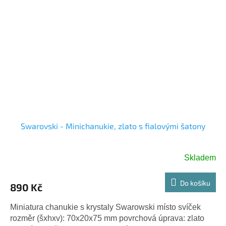
Swarovski - Minichanukie, zlato s fialovými šatony
Skladem
Do košíku
890 Kč
Miniatura chanukie s krystaly Swarowski místo svíček
rozměr (šxhxv): 70x20x75 mm povrchová úprava: zlato