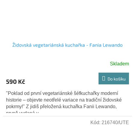
Židovská vegetariánská kuchařka - Fania Lewando
Skladem
Do košíku
590 Kč
"Poklad od první vegetariánské šéfkuchařky moderní
historie – objevte neotřelé variace na tradiční židovské
pokrmy!" Z jidiš přeložená kuchařka Fanii Lewando,
prvně vydaná v...
Kód:
216740/UTE