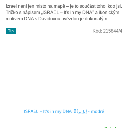
Izrael není jen místo na mapě – je to součást toho, kdo jsi.
Tričko s nápisem „ISRAEL – It's in my DNA" a ikonickým
motivem DNA s Davidovou hvězdou je dokonalým...
Kód:
215844/4
Tip
ISRAEL – It's in my DNA 🧬🇮🇱 - modré