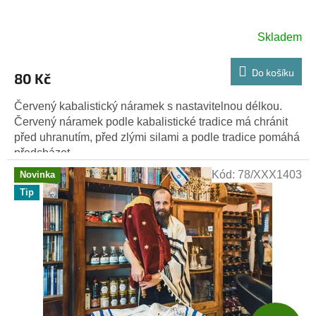
Skladem
Do košíku
80 Kč
Červený kabalistický náramek s nastavitelnou délkou.
Červený náramek podle kabalistické tradice má chránit
před uhranutím, před zlými silami a podle tradice pomáhá
předcházet...
Kód:
78/XXX1403
Novinka
Tip