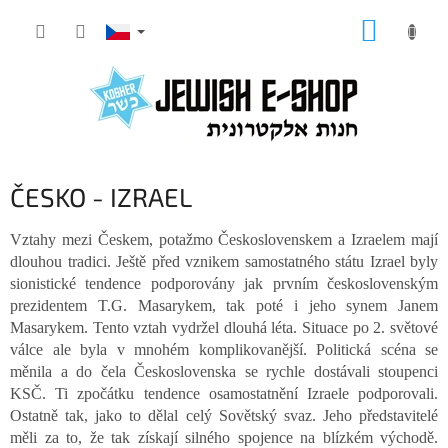
Přejít
NÁKUP
na
KOŠÍK
obsah
ČESKO - IZRAEL
Vztahy mezi Českem, potažmo Československem a Izraelem mají
dlouhou tradici. Ještě před vznikem samostatného státu Izrael byly
sionistické tendence podporovány jak prvním československým
prezidentem T.G. Masarykem, tak poté i jeho synem Janem
Masarykem. Tento vztah vydržel dlouhá léta. Situace po 2. světové
válce ale byla v mnohém komplikovanější. Politická scéna se
měnila a do čela Československa se rychle dostávali stoupenci
KSČ. Ti zpočátku tendence osamostatnění Izraele podporovali.
Ostatně tak, jako to dělal celý Sovětský svaz. Jeho představitelé
měli za to, že tak získají silného spojence na blízkém východě.