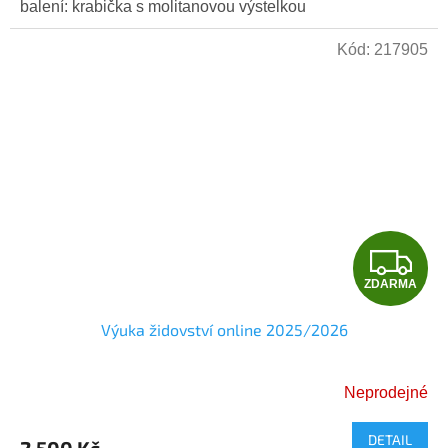
balení: krabička s molitanovou výstelkou
Kód:
217905
Z
ZDARMA
D
Výuka židovství online 2025/2026
A
R
Neprodejné
M
DETAIL
2 500 Kč