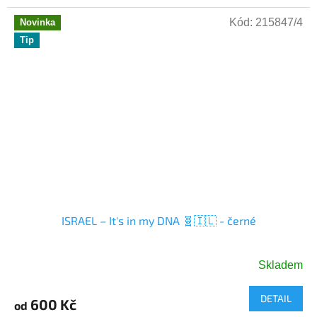
Centrálním...
Kód:
215847/4
Novinka
Tip
ISRAEL – It's in my DNA 🧬🇮🇱 - černé
Skladem
DETAIL
600 Kč
od