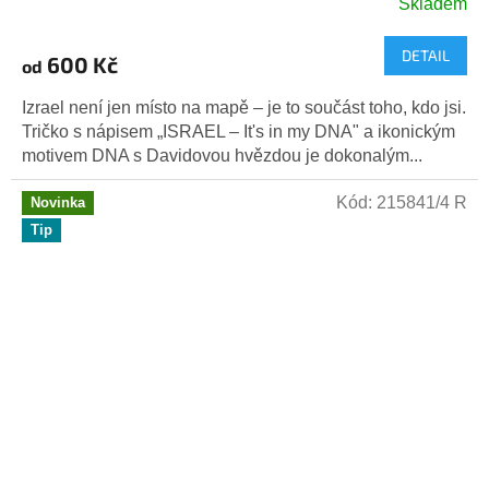
Skladem
DETAIL
600 Kč
od
Izrael není jen místo na mapě – je to součást toho, kdo jsi.
Tričko s nápisem „ISRAEL – It's in my DNA" a ikonickým
motivem DNA s Davidovou hvězdou je dokonalým...
Kód:
215841/4 R
Novinka
Tip