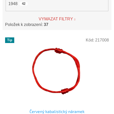
1948
42
VYMAZAT FILTRY
Položek k zobrazení:
37
V
Kód:
217008
Tip
ý
p
i
s
p
r
o
d
u
k
t
ů
Červený kabalistický náramek