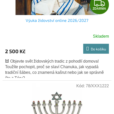
Z
ZDARMA
D
Výuka židovství online 2026/2027
A
R
Skladem
M
Do košíku
2 500 Kč
A
🕍 Objevte svět židovských tradic z pohodlí domova!
Toužíte pochopit, proč se slaví Chanuka, jak vypadá
tradiční šábes, co znamená kašrut nebo jak se správně
čte z Tóry?...
Kód:
78/XXX1222