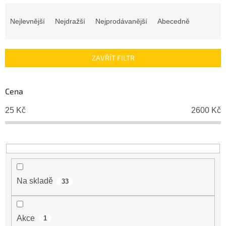
Ř
a
Nejlevnější
Nejdražší
Nejprodávanější
Abecedně
z
e
n
ZAVŘÍT FILTR
í
p
r
Cena
o
d
25
Kč
2600
Kč
u
k
t
ů
Na skladě
33
Akce
1