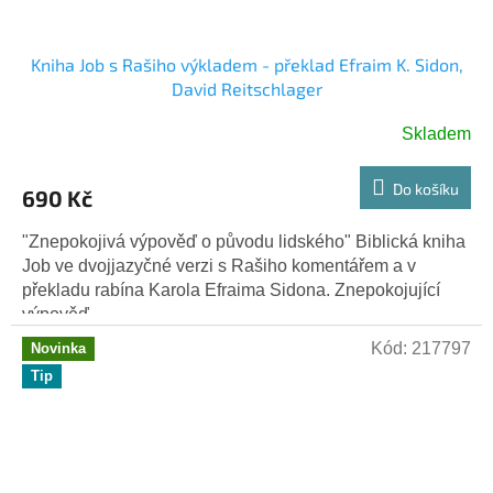
Kniha Job s Rašiho výkladem - překlad Efraim K. Sidon,
David Reitschlager
Skladem
Do košíku
690 Kč
"Znepokojivá výpověď o původu lidského" Biblická kniha
Job ve dvojjazyčné verzi s Rašiho komentářem a v
překladu rabína Karola Efraima Sidona. Znepokojující
výpověď...
Kód:
217797
Novinka
Tip