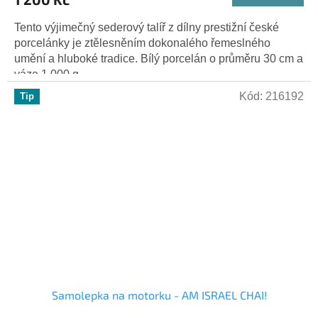
Tento výjimečný sederový talíř z dílny prestižní české
porcelánky je ztělesněním dokonalého řemeslného
umění a hluboké tradice. Bílý porcelán o průměru 30 cm a
váze 1 000 g...
Kód:
216192
Tip
Samolepka na motorku - AM ISRAEL CHAI!