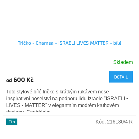
Tričko - Chamsa - ISRAELI LIVES MATTER - bílé
Skladem
DETAIL
600 Kč
od
Toto stylové bílé tričko s krátkým rukávem nese
inspirativní poselství na podporu lidu Izraele "ISRAELI •
LIVES • MATTER" v elegantním modrém kruhovém
designu. Centrálním...
Kód:
216180/4 R
Tip