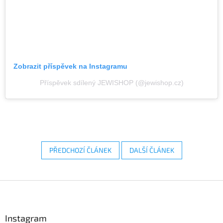
Zobrazit příspěvek na Instagramu
Příspěvek sdílený JEWISHOP (@jewishop.cz)
PŘEDCHOZÍ ČLÁNEK
DALŠÍ ČLÁNEK
Z
á
p
a
Instagram