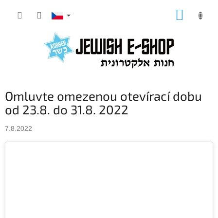
Přejít
NÁKUP
na
KOŠÍK
obsah
Omluvte omezenou otevírací dobu
od 23.8. do 31.8. 2022
7.8.2022