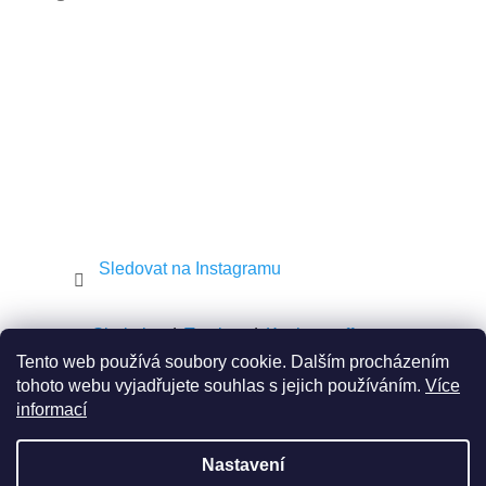
t
í
Sledovat na Instagramu
Shekel.cz
Torah.cz
Kosher-coffee.cz
Tento web používá soubory cookie. Dalším procházením
tohoto webu vyjadřujete souhlas s jejich používáním.
Více
informací
Vytvořil Shoptet
Nastavení