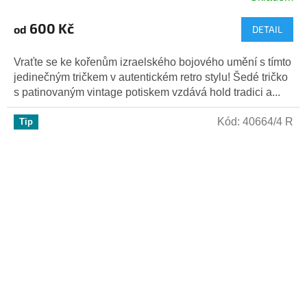
600 Kč
od
DETAIL
Vraťte se ke kořenům izraelského bojového umění s tímto
jedinečným tričkem v autentickém retro stylu! Šedé tričko
s patinovaným vintage potiskem vzdává hold tradici a...
Kód:
40664/4 R
Tip