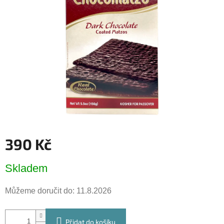
5
hvězdiček.
390 Kč
Měrná
Skladem
cena:
Můžeme doručit do:
11.8.2026
Přidat do košíku