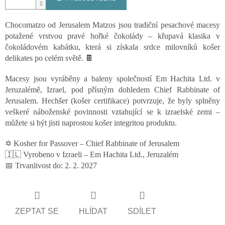
Chocomatzo od Jerusalem Matzos jsou tradiční pesachové macesy
potažené vrstvou pravé hořké čokolády – křupavá klasika v
čokoládovém kabátku, která si získala srdce milovníků košer
delikates po celém světě. 🍫
Macesy jsou vyráběny a baleny společností Em Hachita Ltd. v
Jeruzalémě, Izrael, pod přísným dohledem Chief Rabbinate of
Jerusalem. Hechšer (košer certifikace) potvrzuje, že byly splněny
veškeré náboženské povinnosti vztahující se k izraelské zemi –
můžete si být jisti naprostou košer integritou produktu.
✡️ Kosher for Passover – Chief Rabbinate of Jerusalem
🇮🇱 Vyrobeno v Izraeli – Em Hachita Ltd., Jeruzalém
📅 Trvanlivost do: 2. 2. 2027
ZEPTAT SE
HLÍDAT
SDÍLET