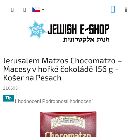
Přejít
NÁKUP
na
KOŠÍK
obsah
Jerusalem Matzos Chocomatzo –
Macesy v hořké čokoládě 156 g -
Košer na Pesach
216693
Tip
Průměrné
1 hodnocení
Podrobnosti hodnocení
hodnocení
produktu
je
5,0
z