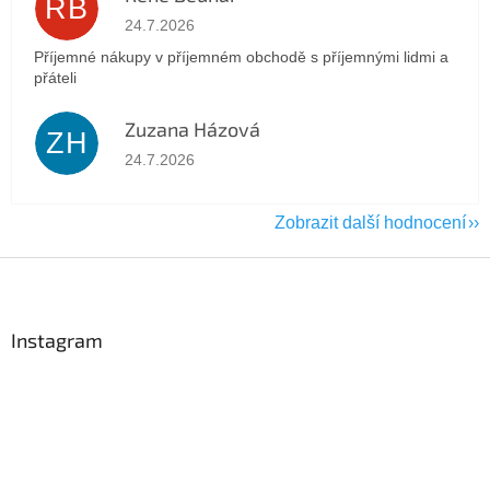
RB
Hodnocení obchodu je 5 z 5 hvězdiček.
24.7.2026
Příjemné nákupy v příjemném obchodě s příjemnými lidmi a
přáteli
Zuzana Házová
ZH
Hodnocení obchodu je 5 z 5 hvězdiček.
24.7.2026
Zobrazit další hodnocení
Z
á
p
a
Instagram
t
í