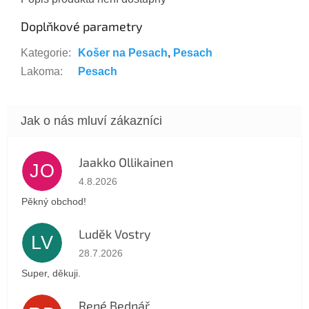
Doplňkové parametry
Kategorie
:
Košer na Pesach
,
Pesach
Lakoma
:
Pesach
Jaakko Ollikainen
JO
Hodnocení obchodu je 5 z 5 hvězdiček.
4.8.2026
Pěkný obchod!
Luděk Vostry
LV
Hodnocení obchodu je 5 z 5 hvězdiček.
28.7.2026
Super, děkuji.
René Bednář