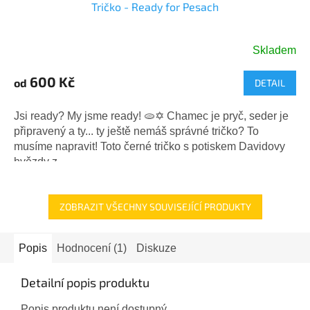
Tričko - Ready for Pesach
Skladem
600 Kč
od
DETAIL
Jsi ready? My jsme ready! 🫓✡️ Chamec je pryč, seder je
připravený a ty... ty ještě nemáš správné tričko? To
musíme napravit! Toto černé tričko s potiskem Davidovy
hvězdy z...
ZOBRAZIT VŠECHNY SOUVISEJÍCÍ PRODUKTY
Popis
Hodnocení (1)
Diskuze
Detailní popis produktu
Popis produktu není dostupný