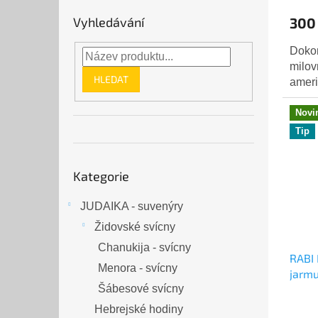
300
Vyhledávání
Dokon
milov
HLEDAT
ameri
Novi
Tip
Přeskočit
Kategorie
kategorie
RABI
jarmu
JUDAIKA - suvenýry
Židovské svícny
Chanukija - svícny