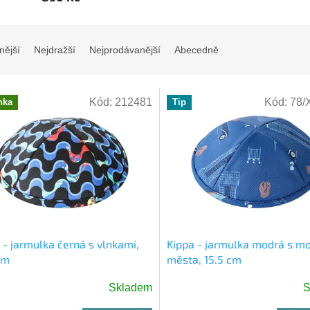
nější
Nejdražší
Nejprodávanější
Abecedně
Kód:
212481
Kód:
78/
nka
Tip
 - jarmulka černá s vlnkami,
Kippa - jarmulka modrá s m
cm
města, 15.5 cm
Skladem
S