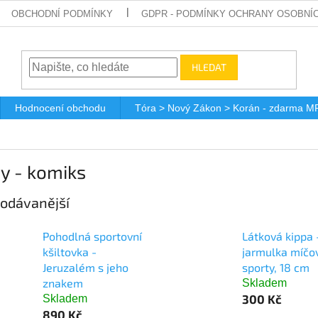
OBCHODNÍ PODMÍNKY
GDPR - PODMÍNKY OCHRANY OSOBNÍ
HLEDAT
Hodnocení obchodu
Tóra > Nový Zákon > Korán - zdarma M
y - komiks
odávanější
Pohodlná sportovní
Látková kippa 
kšiltovka -
jarmulka míčo
Jeruzalém s jeho
sporty, 18 cm
znakem
Skladem
300 Kč
Skladem
890 Kč