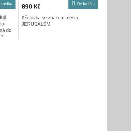
 košíku
Do košíku
890 Kč
lují
Kšiltovka se znakem města
do-
JERUSALÉM.
ěná do
lt a
ít!