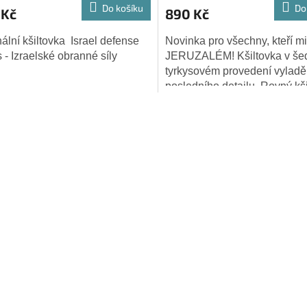
ktu
Do košíku
Do
 Kč
890 Kč
nální kšiltovka Israel defense
Novinka pro všechny, kteří mi
s - Izraelské obranné síly
JERUZALÉM! Kšiltovka v še
tyrkysovém provedení vylad
iček.
posledního detailu. Rovný kši
nastavitelná šířka. Tu musíš m
O
v
l
á
d
a
c
í
p
r
v
k
y
v
ý
p