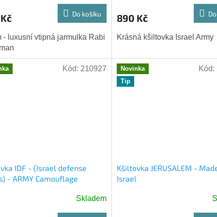
Do košíku
Do
 Kč
890 Kč
 - luxusní vtipná jarmulka Rabi
Krásná kšiltovka Israel Army
man
Kód:
210927
Kód:
nka
Novinka
Tip
ovka IDF - (Israel defense
Kšiltovka JERUSALEM - Made
es) - ARMY Camouflage
Israel
Skladem
S
ěrné
ocení