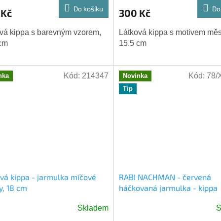
Do košíku
Do
 Kč
300 Kč
vá kippa s barevným vzorem,
Látková kippa s motivem měs
cm
15.5 cm
Kód:
214347
Kód:
78/
nka
Novinka
Tip
vá kippa - jarmulka míčové
RABI NACHMAN - červená
y, 18 cm
háčkovaná jarmulka - kippa
Skladem
S