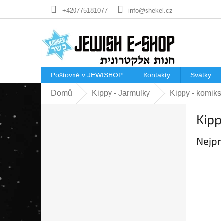
Přejít
+420775181077
info@shekel.cz
na
obsah
Poštovné v JEWISHOP
Kontakty
Svátky
Domů
Kippy - Jarmulky
Kippy - komiks
P
Kipp
o
s
Nejpr
t
r
a
n
n
í
p
a