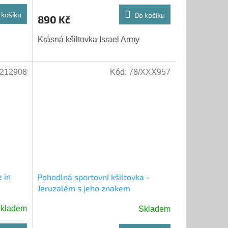
 košíku
Do košíku
890 Kč
Krásná kšiltovka Israel Army
212908
Kód:
78/XXX957
 in
Pohodlná sportovní kšiltovka -
Jeruzalém s jeho znakem
kladem
Skladem