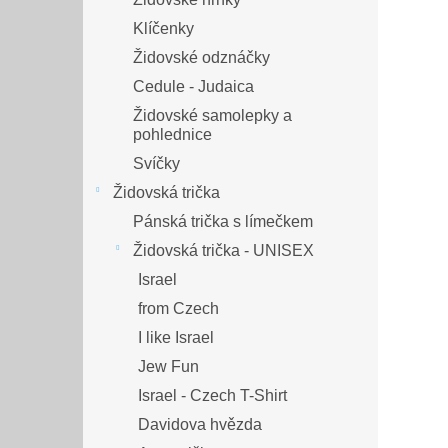
Manžetové knoflíčky - JUDAIKA
Hudba >>> JUDAIKA
Modlitby a požehnání
Židovské hrnky
Klíčenky
Židovské odznáčky
Cedule - Judaica
Židovské samolepky a
pohlednice
Svíčky
Židovská trička
Pánská trička s límečkem
Židovská trička - UNISEX
Israel
from Czech
I like Israel