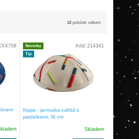
12
položek celkem
XXX708
Kód:
214341
Novinka
Tip
otivem
Kippa - jarmulka světlá s
pastelkami, 18 cm
kladem
Skladem