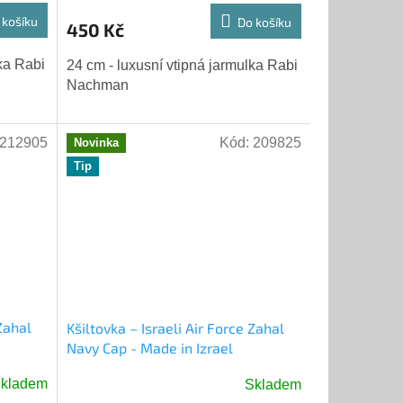
 košíku
Do košíku
450 Kč
lka Rabi
24 cm - luxusní vtipná jarmulka Rabi
Nachman
212905
Kód:
209825
Novinka
Tip
 Zahal
Kšiltovka – Israeli Air Force Zahal
Navy Cap - Made in Izrael
kladem
Skladem