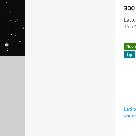
300
Látko
15.5 
Novi
Tip
Látko
sport