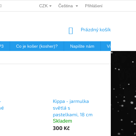
CZK
Čeština
CH ÚDAJŮ
DÁRKOVÉ KUPONY
POŠTOVNÉ V JEWISHOP
Přihlášení
NÁKUPNÍ
Prázdný košík
KOŠÍK
P3
Co je košer (kosher)?
Napište nám
Virtualní prohl
-
Kippa - jarmulka
vé
světlá s
pastelkami, 18 cm
Skladem
300 Kč