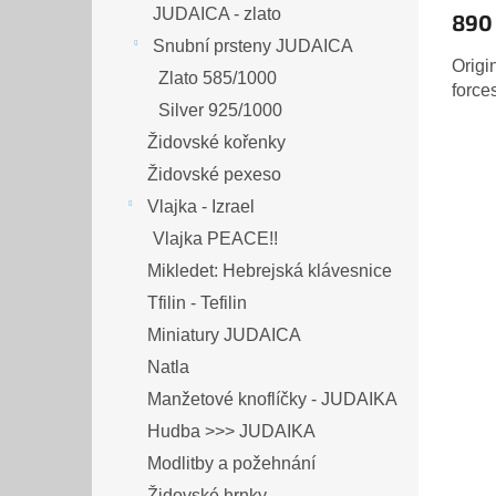
produ
890
JUDAIKA - bižuterie
je
JUDAIKA - stříbro
5,0
Origi
z
Izraelské šperky
force
5
JUDAICA - zlato
hvězd
Snubní prsteny JUDAICA
Zlato 585/1000
Silver 925/1000
Židovské kořenky
Židovské pexeso
Vlajka - Izrael
Vlajka PEACE!!
Mikledet: Hebrejská klávesnice
Tfilin - Tefilin
Miniatury JUDAICA
Natla