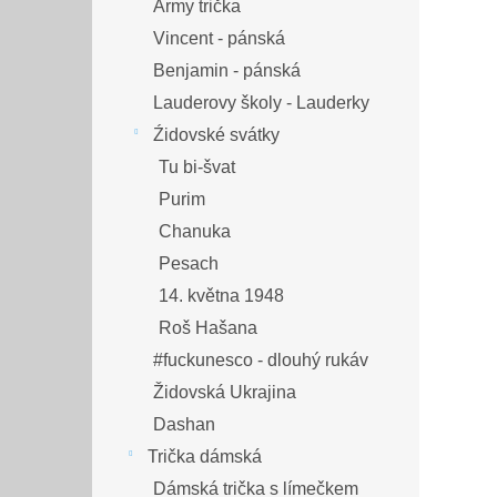
Jew Fun
Israel - Czech T-Shirt
Davidova hvězda
Army trička
Vincent - pánská
Benjamin - pánská
Lauderovy školy - Lauderky
Źidovské svátky
Tu bi-švat
Purim
Chanuka
Pesach
14. května 1948
Roš Hašana
#fuckunesco - dlouhý rukáv