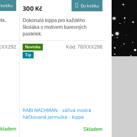
 košíku
Do košíku
300 Kč
ta,
Dokonalá kippa pro každého
školáka s motivem barevných
pastelek.
XXX292
Kód:
78/XXX288
Novinka
Tip
RABI NACHMAN - zářivá modrá
háčkovaná jarmulka - kippa
kladem
Skladem