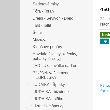
Menora - svícny
450
Šábesové svícny
24 cm
Hebrejské hodiny
Nach
Sederové mísy
Novi
Tóra - Torah
Tip
Dreidl - Sevivon - Drejdl
Talit - Tallit
Šofar
Mezuza
Kidušové poháry
Havdala (svícny, kořenky,
pohárky, či sety)
Kšilt
JAD - Ukazovátko na Tóru
forc
Přívěšek Vaše jméno -
HEBREJSKY
Prům
hodn
JUDAIKA - Šperky