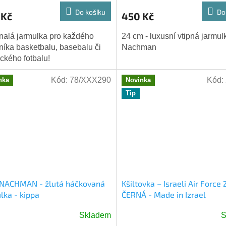
Do košíku
Do
 Kč
450 Kč
alá jarmulka pro každého
24 cm - luxusní vtipná jarmu
níka basketbalu, basebalu či
Nachman
ckého fotbalu!
Kód:
78/XXX290
Kód:
nka
Novinka
Tip
 NACHMAN - žlutá háčkovaná
Kšiltovka – Israeli Air Force
lka - kippa
ČERNÁ - Made in Izrael
Skladem
S