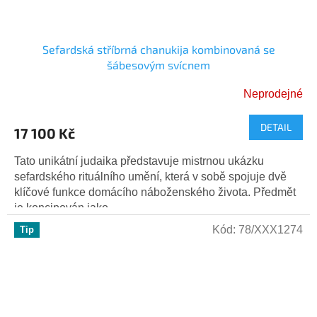
Sefardská stříbrná chanukija kombinovaná se
šábesovým svícnem
Neprodejné
DETAIL
17 100 Kč
Tato unikátní judaika představuje mistrnou ukázku
sefardského rituálního umění, která v sobě spojuje dvě
klíčové funkce domácího náboženského života. Předmět
je koncipován jako...
Kód:
78/XXX1274
Tip