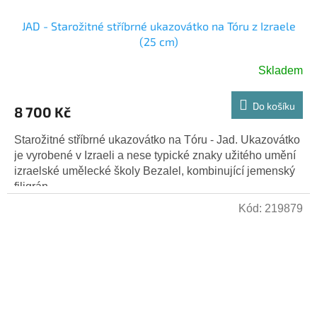
JAD - Starožitné stříbrné ukazovátko na Tóru z Izraele
(25 cm)
Skladem
Do košíku
8 700 Kč
Starožitné stříbrné ukazovátko na Tóru - Jad. Ukazovátko
je vyrobené v Izraeli a nese typické znaky užitého umění
izraelské umělecké školy Bezalel, kombinující jemenský
filigrán...
Kód:
219879