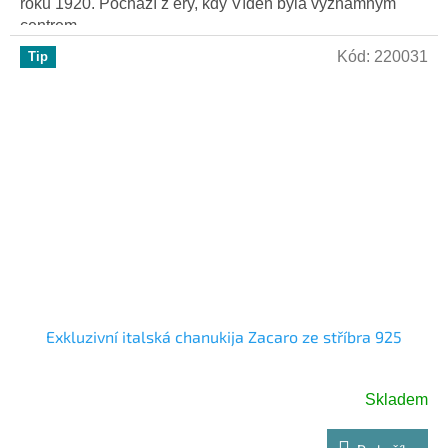
roku 1920. Pochází z éry, kdy Vídeň byla významným
centrem...
Kód:
220031
Tip
Exkluzivní italská chanukija Zacaro ze stříbra 925
Skladem