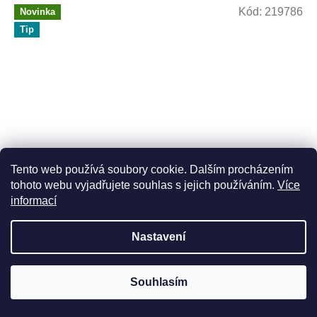
Kód:
219786
Novinka
Tip
Tento web používá soubory cookie. Dalším procházením
tohoto webu vyjadřujete souhlas s jejich používáním.
Více
informací
Nádherná skleněná Chanukije, 38 cm široká - čirá
Nastavení
Skladem
Souhlasím
Do košíku
2 900 Kč