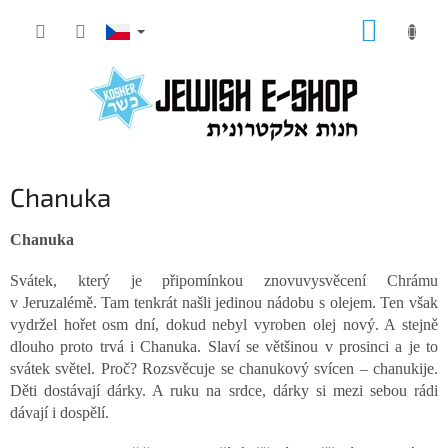
Přejít
NÁKUP
na
KOŠÍK
obsah
Chanuka
Chanuka
Svátek, který je připomínkou znovuvysvěcení Chrámu
v Jeruzalémě. Tam tenkrát našli jedinou nádobu s olejem. Ten však
vydržel hořet osm dní, dokud nebyl vyroben olej nový. A stejně
dlouho proto trvá i Chanuka. Slaví se většinou v prosinci a je to
svátek světel. Proč? Rozsvěcuje se chanukový svícen – chanukije.
Děti dostávají dárky. A ruku na srdce, dárky si mezi sebou rádi
dávají i dospělí.