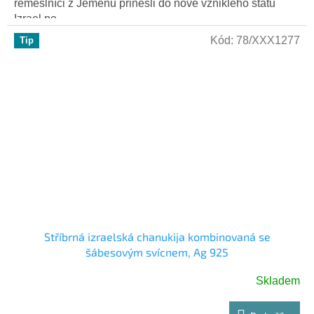
řemeslníci z Jemenu přinesli do nově vzniklého státu
Izrael po...
Kód:
78/XXX1277
Tip
Stříbrná izraelská chanukija kombinovaná se
šábesovým svícnem, Ag 925
Skladem