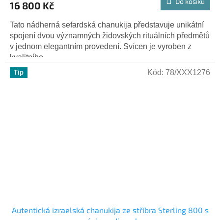
Do košíku
16 800 Kč
Tato nádherná sefardská chanukija představuje unikátní
spojení dvou významných židovských rituálních předmětů
v jednom elegantním provedení. Svícen je vyroben z
kvalitního...
Kód:
78/XXX1276
Tip
Autentická izraelská chanukija ze stříbra Sterling 800 s