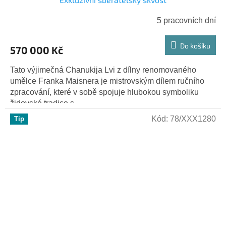
5 pracovních dní
Do košíku
570 000 Kč
Tato výjimečná Chanukija Lvi z dílny renomovaného
umělce Franka Maisnera je mistrovským dílem ručního
zpracování, které v sobě spojuje hlubokou symboliku
židovské tradice s...
Kód:
78/XXX1280
Tip