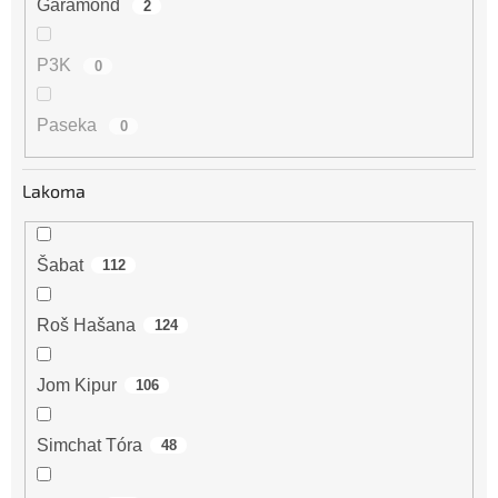
Garamond
2
P3K
0
Paseka
0
Lakoma
Šabat
112
Roš Hašana
124
Jom Kipur
106
Simchat Tóra
48