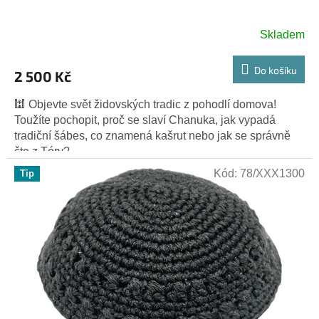
A
R
Skladem
M
Do košíku
2 500 Kč
A
🕍 Objevte svět židovských tradic z pohodlí domova!
Toužíte pochopit, proč se slaví Chanuka, jak vypadá
tradiční šábes, co znamená kašrut nebo jak se správně
čte z Tóry?...
Kód:
78/XXX1300
Tip