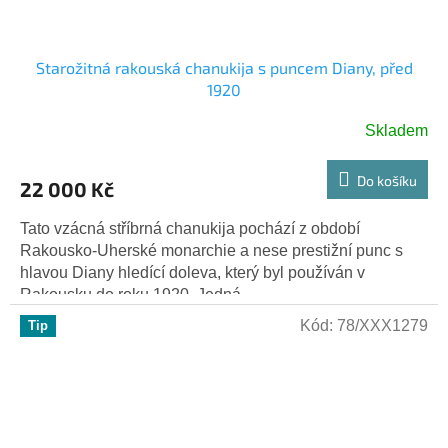
Starožitná rakouská chanukija s puncem Diany, před
1920
Skladem
Do košíku
22 000 Kč
Tato vzácná stříbrná chanukija pochází z období
Rakousko-Uherské monarchie a nese prestižní punc s
hlavou Diany hledící doleva, který byl používán v
Rakousku do roku 1920. Jedná...
Kód:
78/XXX1279
Tip