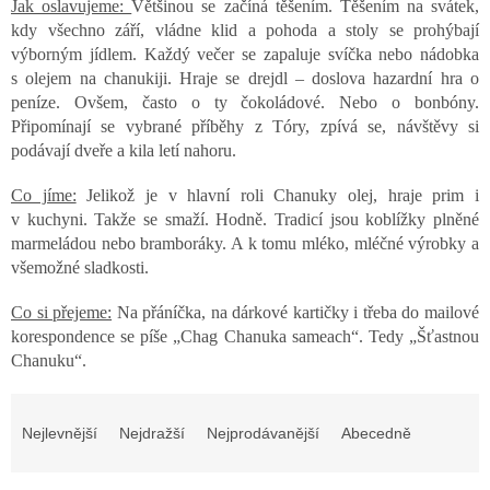
Jak oslavujeme:
Většinou se začíná těšením. Těšením na svátek,
kdy všechno září, vládne klid a pohoda a stoly se prohýbají
výborným jídlem. Každý večer se zapaluje svíčka nebo nádobka
s olejem na chanukiji. Hraje se drejdl – doslova hazardní hra o
peníze. Ovšem, často o ty čokoládové. Nebo o bonbóny.
Připomínají se vybrané příběhy z Tóry, zpívá se, návštěvy si
podávají dveře a kila letí nahoru.
Co jíme:
Jelikož je v hlavní roli Chanuky olej, hraje prim i
v kuchyni. Takže se smaží. Hodně. Tradicí jsou koblížky plněné
marmeládou nebo bramboráky. A k tomu mléko, mléčné výrobky a
všemožné sladkosti.
Co si přejeme:
Na přáníčka, na dárkové kartičky i třeba do mailové
korespondence se píše „Chag Chanuka sameach“. Tedy „Šťastnou
Chanuku“.
Ř
a
Nejlevnější
Nejdražší
Nejprodávanější
Abecedně
z
e