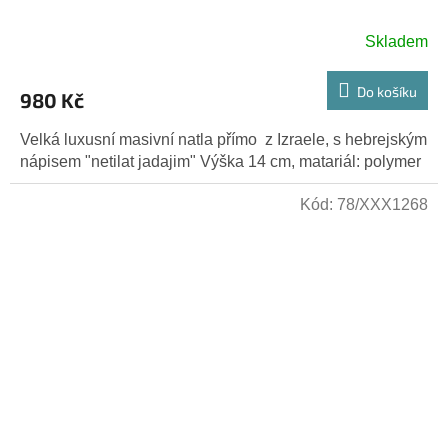
Skladem
Do košíku
980 Kč
Velká luxusní masivní natla přímo z Izraele, s hebrejským
nápisem "netilat jadajim" Výška 14 cm, matariál: polymer
Kód:
78/XXX1268