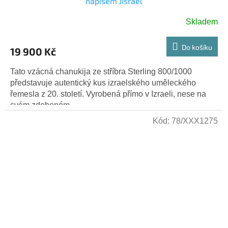
nápisem Jisrael
Skladem
Do košíku
19 900 Kč
Tato vzácná chanukija ze stříbra Sterling 800/1000
představuje autentický kus izraelského uměleckého
řemesla z 20. století. Vyrobená přímo v Izraeli, nese na
svém zdobeném...
Kód:
78/XXX1275