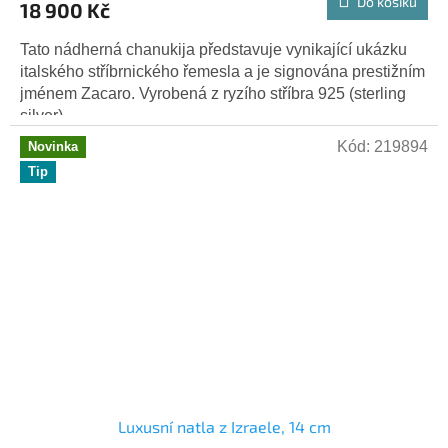
Do košíku
18 900 Kč
Tato nádherná chanukija představuje vynikající ukázku
italského stříbrnického řemesla a je signována prestižním
jménem Zacaro. Vyrobená z ryzího stříbra 925 (sterling
silver),...
Kód:
219894
Novinka
Tip
Luxusní natla z Izraele, 14 cm