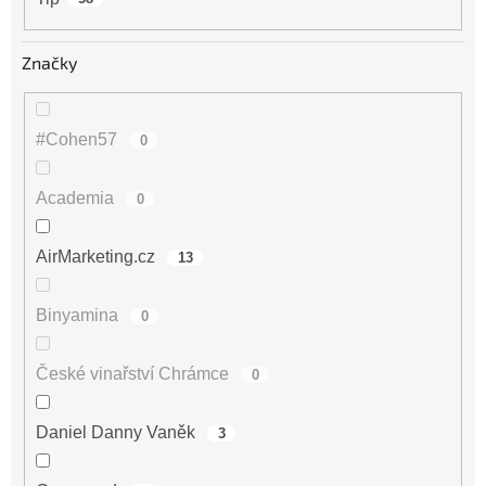
Značky
#Cohen57
0
Academia
0
AirMarketing.cz
13
Binyamina
0
České vinařství Chrámce
0
Daniel Danny Vaněk
3