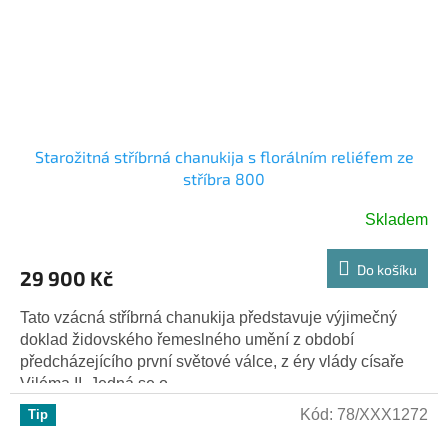
Starožitná stříbrná chanukija s florálním reliéfem ze
stříbra 800
Skladem
Do košíku
29 900 Kč
Tato vzácná stříbrná chanukija představuje výjimečný
doklad židovského řemeslného umění z období
předcházejícího první světové válce, z éry vlády císaře
Viléma II. Jedná se o...
Kód:
78/XXX1272
Tip