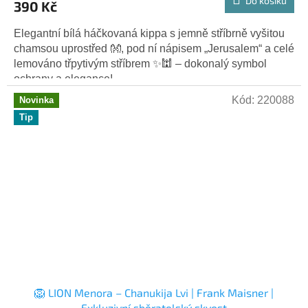
Do košíku
390 Kč
Elegantní bílá háčkovaná kippa s jemně stříbrně vyšitou
chamsou uprostřed 👐, pod ní nápisem „Jerusalem“ a celé
lemováno třpytivým stříbrem ✨🕍 – dokonalý symbol
ochrany a elegance!
Kód:
220088
Novinka
Tip
🦁 LION Menora – Chanukija Lvi | Frank Maisner |
Exkluzivní sběratelský skvost