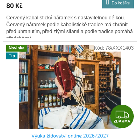
Do košíku
80 Kč
Červený kabalistický náramek s nastavitelnou délkou.
Červený náramek podle kabalistické tradice má chránit
před uhranutím, před zlými silami a podle tradice pomáhá
předcházet...
Kód:
78/XXX1403
Novinka
Tip
Z
ZDARMA
D
Výuka židovství online 2026/2027