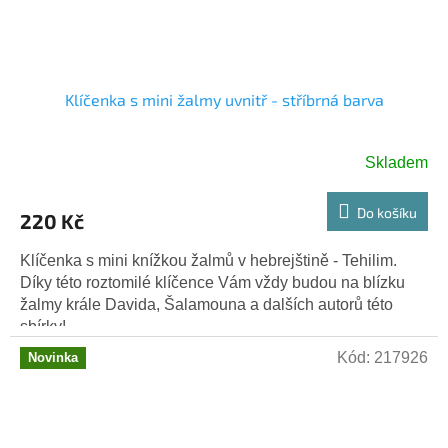
Klíčenka s mini žalmy uvnitř - stříbrná barva
Skladem
Do košíku
220 Kč
Klíčenka s mini knížkou žalmů v hebrejštině - Tehilim.
Díky této roztomilé klíčence Vám vždy budou na blízku
žalmy krále Davida, Šalamouna a dalších autorů této
sbírky!...
Kód:
217926
Novinka