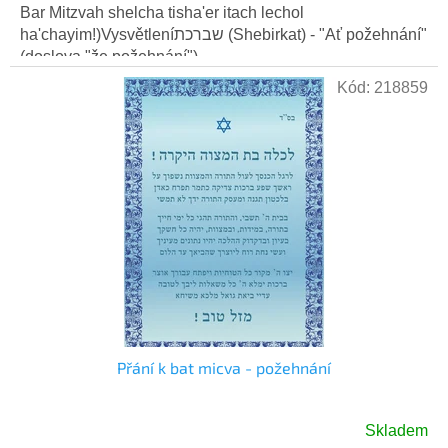
Bar Mitzvah shelcha tisha'er itach lechol
ha'chayim!)Vysvětleníשברכת (Shebirkat) - "Ať požehnání"
(doslova "že požehnání")....
Kód:
218859
Přání k bat micva - požehnání
Skladem