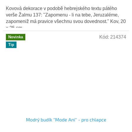
Kovová dekorace v podobě hebrejského textu pátého
verše Žalmu 137: "Zapomenu - li na tebe, Jeruzaléme,
zapomeniž má pravice všechnu svou dovednost." Kov, 20
x 25 cm.
Kód:
214374
Novinka
Tip
Modrý budík "Mode Ani" - pro chlapce