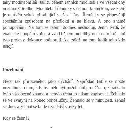
taky modlitební šál (tallit), během ranních modliteb a ve všední dny
nosí muži tefillin. Modlitební řemínky s černou krabičkou, ve které
je umístěn svitek obsahující verš z Tóry. Řemínky se připevňují
speciálním způsobem na předloktí a na hlavu. A ono známé
pohupování? Na tom se rabíni dodnes neshodují. Jedni tvrdí, že
exaltické houpání vpřed a vzad během modlitby není na místě. Jiní
tyto projevy dokonce podporují. Asi záleží na tom, kolik toho kdo
ustojí.
Požehnání
Něco tak přirozeného, jako dýchání. Například Bible se nikde
nezmiňuje o tom, kdy by mělo být požehnání pronášeno, zkrátka to
bylo všeobecně známo a nebylo třeba to nikam zapisovat. Žehnalo
se ve svatyni na konec bohoslužby. Žehnalo se v minulosti, žehná
se dnes a žehnat se bude i za další stovky let.
Kdy se žehná?