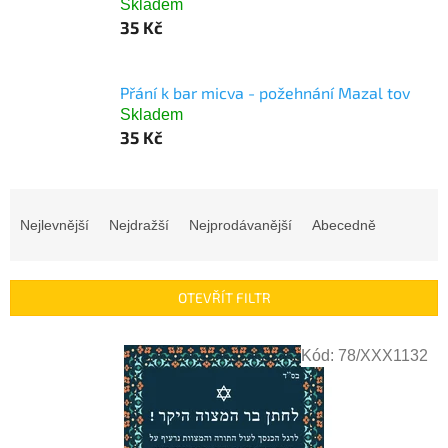
Skladem
35 Kč
Přání k bar micva - požehnání Mazal tov
Skladem
35 Kč
Ř
a
Nejlevnější
Nejdražší
Nejprodávanější
Abecedně
z
e
n
OTEVŘÍT FILTR
í
p
V
r
Kód:
78/XXX1132
ý
o
p
d
i
u
s
k