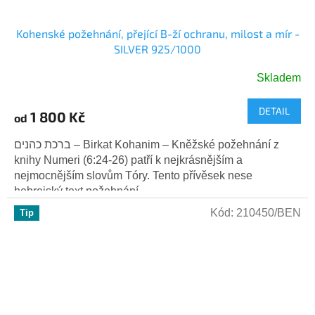
Kohenské požehnání, přející B-ží ochranu, milost a mír -
SILVER 925/1000
Skladem
Průměrné
hodnocení
DETAIL
produktu
1 800 Kč
od
je
5,0
ברכת כהנים – Birkat Kohanim – Kněžské požehnání z
z
knihy Numeri (6:24-26) patří k nejkrásnějším a
5
nejmocnějším slovům Tóry. Tento přívěsek nese
hvězdiček.
hebrejský text požehnání,...
Kód:
210450/BEN
Tip