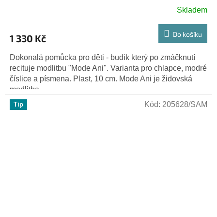
Skladem
Do košíku
1 330 Kč
Dokonalá pomůcka pro děti - budík který po zmáčknutí
recituje modlitbu "Mode Ani". Varianta pro chlapce, modré
číslice a písmena. Plast, 10 cm. Mode Ani je židovská
modlitba,...
Kód:
205628/SAM
Tip