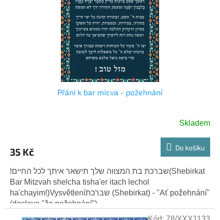
p
t
r
ů
o
d
u
k
t
ů
Přání k bar micva - požehnání
Skladem
Do košíku
35 Kč
!שברכת בת המצווה שלך תישאר איתך לכל החיים(Shebirkat
Bar Mitzvah shelcha tisha'er itach lechol
ha'chayim!)Vysvětleníשברכת (Shebirkat) - "Ať požehnání"
(doslova "že požehnání")....
Kód:
78/XXX1133