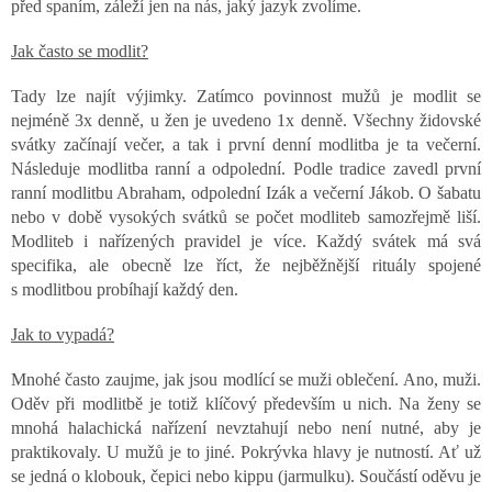
před spaním, záleží jen na nás, jaký jazyk zvolíme.
Jak často se modlit?
Tady lze najít výjimky. Zatímco povinnost mužů je modlit se
nejméně 3x denně, u žen je uvedeno 1x denně. Všechny židovské
svátky začínají večer, a tak i první denní modlitba je ta večerní.
Následuje modlitba ranní a odpolední. Podle tradice zavedl první
ranní modlitbu Abraham, odpolední Izák a večerní Jákob. O šabatu
nebo v době vysokých svátků se počet modliteb samozřejmě liší.
Modliteb i nařízených pravidel je více. Každý svátek má svá
specifika, ale obecně lze říct, že nejběžnější rituály spojené
s modlitbou probíhají každý den.
Jak to vypadá?
Mnohé často zaujme, jak jsou modlící se muži oblečení. Ano, muži.
Oděv při modlitbě je totiž klíčový především u nich. Na ženy se
mnohá halachická nařízení nevztahují nebo není nutné, aby je
praktikovaly. U mužů je to jiné. Pokrývka hlavy je nutností. Ať už
se jedná o klobouk, čepici nebo kippu (jarmulku). Součástí oděvu je