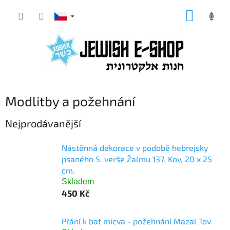
Přejít
NÁKUP
na
KOŠÍK
obsah
Modlitby a požehnání
Nejprodávanější
Nástěnná dekorace v podobě hebrejsky
psaného 5. verše Žalmu 137. Kov, 20 x 25
cm.
Skladem
450 Kč
Přání k bat micva - požehnání Mazal Tov