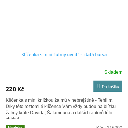
Klíčenka s mini žalmy uvnitř - zlatá barva
Skladem
Do košíku
220 Kč
Klíčenka s mini knížkou žalmů v hebrejštině - Tehilim.
Díky této roztomilé klíčence Vám vždy budou na blízku
žalmy krále Davida, Šalamouna a dalších autorů této
sbírky!...
Kód:
216090
Novinka