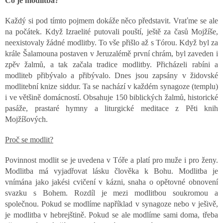
Co je modlitba?
á
d
Každý si pod tímto pojmem dokáže něco představit. Vraťme se ale
a
na počátek. Když Izraelité putovali pouští, ještě za časů Mojžíše,
c
neexistovaly žádné modlitby. To vše přišlo až s Tórou. Když byl za
í
p
krále Šalamouna postaven v Jeruzalémě první chrám, byl zaveden i
r
zpěv žalmů, a tak začala tradice modlitby. Přicházeli rabíni a
v
modliteb přibývalo a přibývalo. Dnes jsou zapsány v židovské
k
modlitební knize siddur. Ta se nachází v každém synagoze (templu)
y
i ve většině domácností. Obsahuje 150 biblických žalmů, historické
v
pasáže, prastaré hymny a liturgické meditace z Pěti knih
ý
Mojžíšových.
p
i
s
Proč se modlit?
u
Povinnost modlit se je uvedena v Tóře a platí pro muže i pro ženy.
Modlitba má vyjadřovat lásku člověka k Bohu. Modlitba je
vnímána jako jakési cvičení v kázni, snaha o opětovné obnovení
svazku s Bohem. Rozdíl je mezi modlitbou soukromou a
společnou. Pokud se modlíme například v synagoze nebo v ješivě,
je modlitba v hebrejštině. Pokud se ale modlíme sami doma, třeba