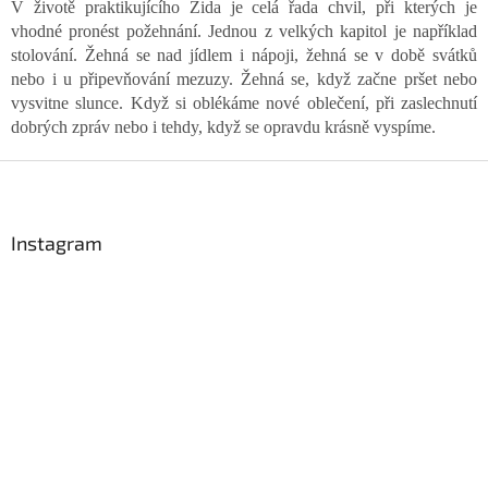
V životě praktikujícího Žida je celá řada chvil, při kterých je
vhodné pronést požehnání. Jednou z velkých kapitol je například
stolování. Žehná se nad jídlem i nápoji, žehná se v době svátků
nebo i u připevňování mezuzy. Žehná se, když začne pršet nebo
vysvitne slunce. Když si oblékáme nové oblečení, při zaslechnutí
dobrých zpráv nebo i tehdy, když se opravdu krásně vyspíme.
Z
á
p
a
Instagram
t
í