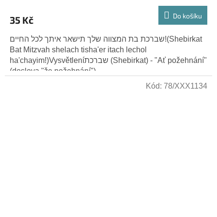
Do košíku
35 Kč
שברכת בת המצווה שלך תישאר איתך לכל החיים!(Shebirkat
Bat Mitzvah shelach tisha'er itach lechol
ha'chayim!)Vysvětleníשברכת (Shebirkat) - "Ať požehnání"
(doslova "že požehnání")....
Kód:
78/XXX1134