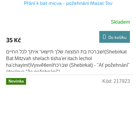
Přání k bat micva - požehnání Mazal Tov
Skladem
Do košíku
35 Kč
שברכת בת המצווה שלך תישאר איתך לכל החיים!(Shebirkat
Bat Mitzvah shelach tisha'er itach lechol
ha'chayim!)Vysvětleníשברכת (Shebirkat) - "Ať požehnání"
(doslova "že požehnání")....
Kód:
217923
Novinka