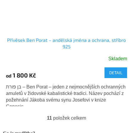
Přívěsek Ben Porat – andělská jména a ochrana, stříbro
925
Skladem
DETAIL
1 800 Kč
od
בן פורת – Ben Porat – jeden z nejmocnějších ochranných
amuletů v židovské kabalistické tradici. Název pochází z
požehnání Jákoba svému synu Josefovi v knize
Genesis...
11
položek celkem
O
v
l