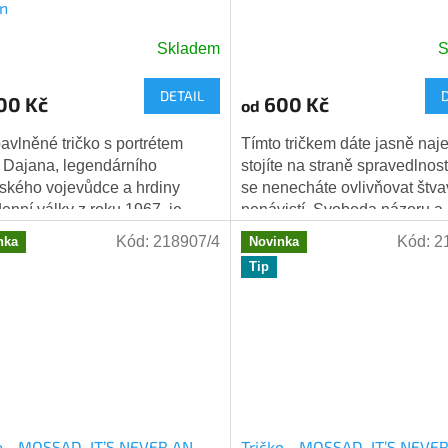
n
Skladem
S
ěrné
ocení
DETAIL
ktu
00 Kč
600 Kč
od
bavlněné tričko s portrétem
Tímto tričkem dáte jasně naj
Dajana, legendárního
stojíte na straně spravedlnost
lského vojevůdce a hrdiny
se nenecháte ovlivňovat štv
iček.
denní války z roku 1967, je
nenávistí. Svoboda názoru a
vý a pohodlný kousek oblečení
spravedlnost jsou pilíři všech.
Kód:
218907/4
Kód:
2
nka
Novinka
itním...
Tip
o - MOSSAD. IT’S NEVER AN
Tričko - MOSSAD. IT’S NEVE