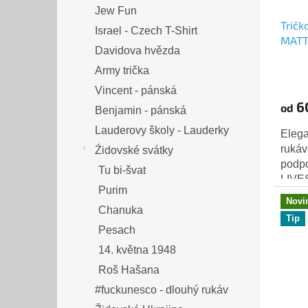
Jew Fun
Tričk
Israel - Czech T-Shirt
MATT
Davidova hvězda
Army trička
Vincent - pánská
6
od
Benjamin - pánská
Lauderovy školy - Lauderky
Elega
rukáv
Źidovské svátky
podpo
Tu bi-švat
LIVE
Purim
modr
Novi
Centr
Chanuka
Tip
Pesach
14. května 1948
Roš Hašana
#fuckunesco - dlouhý rukáv