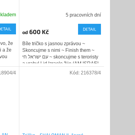
kladem
5 pracovních dní
DETAIL
DETAIL
600 Kč
od
evo, že
Bíle tričko s jasnou zprávou ~
i a že
Skoncujme s nimi ~ Finish them ~
avou
עם ישראל חי ~ skoncujme s teroristy
a vrahy! Lid Izraele žije (AM ISRAEL
..
CHAI) + bude žít dál. Nemůžeme
18904/4
Kód:
216378/4
ustupovat...
R AN
Tričko - SHALOMAN II. černé -