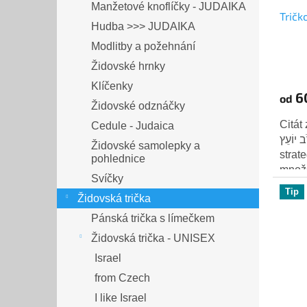
Manžetové knoflíčky - JUDAIKA
Tričk
Hudba >>> JUDAIKA
Modlitby a požehnání
Židovské hrnky
Klíčenky
6
od
Židovské odznáčky
Citát z Kni
Cedule - Judaica
ְרֹב יוֹעֵץ
Židovské samolepky a
strat
pohlednice
množs
Svíčky
věděl,
Tip
Židovská trička
Pánská trička s límečkem
Židovská trička - UNISEX
Israel
from Czech
I like Israel