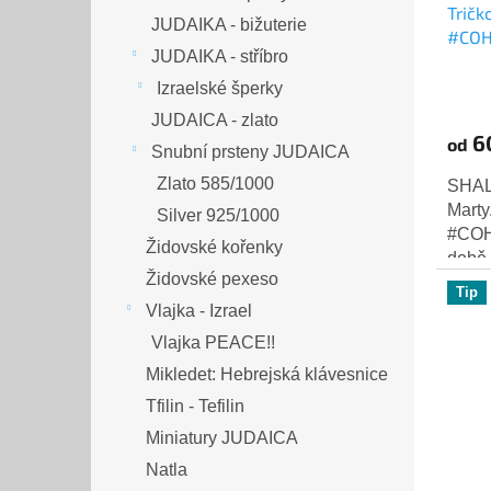
Tričk
JUDAIKA - bižuterie
#COH
JUDAIKA - stříbro
Izraelské šperky
JUDAICA - zlato
6
od
Snubní prsteny JUDAICA
Zlato 585/1000
SHAL
Marty
Silver 925/1000
#COH
Židovské kořenky
době 
Židovské pexeso
nezas
Tip
ducho
Vlajka - Izrael
Vlajka PEACE!!
Mikledet: Hebrejská klávesnice
Tfilin - Tefilin
Miniatury JUDAICA
Natla