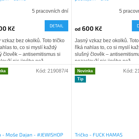
5 pracovních dní
5 pracov
DETAIL
00 Kč
600 Kč
od
 vzkaz bez okolků. Toto tričko
Jasný vzkaz bez okolků. Toto 
nahlas to, co si myslí každý
říká nahlas to, co si myslí ka
ý člověk – antisemitismus si
slušný člověk – antisemitismu
louží nic jiného než
nezaslouží nic jiného než
značné odmítnutí. Davidova
jednoznačné odmítnutí. Davi
Kód:
219087/4
Kód:
2
nka
Novinka
a v...
hvězda v...
Tip
o - Moše Dajan - #JEWISHOP
Tričko - FUCK HAMAS