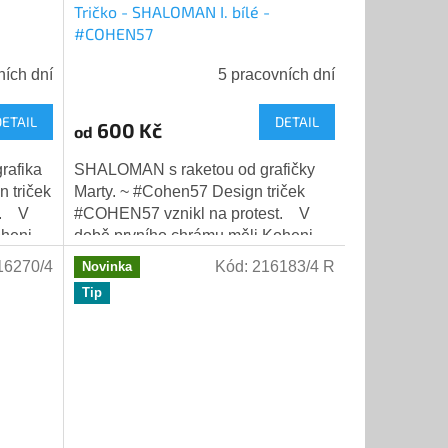
Tričko - SHALOMAN I. bílé -
#COHEN57
ních dní
5 pracovních dní
DETAIL
DETAIL
600 Kč
od
rafika
SHALOMAN s raketou od grafičky
 triček
Marty. ~ #Cohen57 Design triček
t. V
#COHEN57 vznikl na protest. V
oheni
době prvního chrámu měli Koheni
nezastupitelné místo nejen v
16270/4
Kód:
216183/4 R
Novinka
duchovním...
Tip