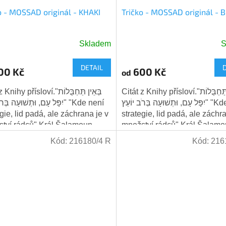
o - MOSSAD originál - KHAKI
Tričko - MOSSAD originál - 
Skladem
S
DETAIL
00 Kč
600 Kč
od
Citát z Knihy přísloví."בְּאֵין תַּחְבֻּלוֹת
hy přísloví."בְּאֵין תַּחְבֻּלוֹת
יִפָּל עָם, וּתְשׁוּעָה בְּרֹב יוֹעֵץ" "Kde není
יִפָּל עָם, וּתְשׁוּעָה בּ" "Kde není
egie, lid padá, ale záchrana je v
strategie, lid padá, ale záchr
tví rádců" Král Šalamoun
množství rádců" Král Šalam
...
věděl,...
Kód:
216180/4 R
Kód:
216