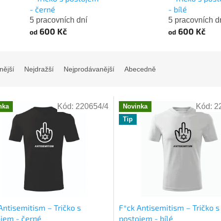
- černé
- bílé
5 pracovních dní
5 pracovních d
600 Kč
600 Kč
od
od
nější
Nejdražší
Nejprodávanější
Abecedně
Kód:
220654/4
Kód:
2
nka
Novinka
Tip
Antisemitism – Tričko s
F*ck Antisemitism – Tričko s
jem - černé
postojem - bílé