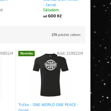
- černé
ní
Skladem
600 Kč
od
270
položek celkem
20651/4
Kód:
219522/4
Novinka
Tričko - ONE WORLD ONE PEACE -
černé