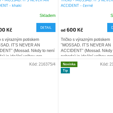
ENT - khaki
ACCIDENT - černé
Skladem
S
DETAIL
00 Kč
600 Kč
od
o s výrazným potiskem
Tričko s výrazným potiskem
SAD. IT'S NEVER AN
"MOSSAD. IT'S NEVER AN
ENT" (Mossad. Nikdy to není
ACCIDENT" (Mossad. Nikdy 
a) je ideální volbou pro
nehoda) je ideální volbou pro
y, kteří mají rádi inteligentní
všechny, kteří mají rádi inteli
Kód:
216375/4
Kód:
2
Novinka
 humor a nebojí se...
černý humor a nebojí se...
Tip