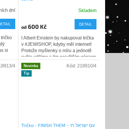
ních dní
Skladem
DETAIL
DETAIL
600 Kč
od
tričko
I Albert Einstein by nakupoval trička
ždý
v #JEWISHOP, kdyby měl internet!
s si
Protože myšlenky o míru a jednotě
světa sdílíme s tím největším géniem
dova
historie. Naše...
18913/4
Kód:
218910/4
Novinka
Tip
Tričko - FINISH THEM ~ עם ישראל חי