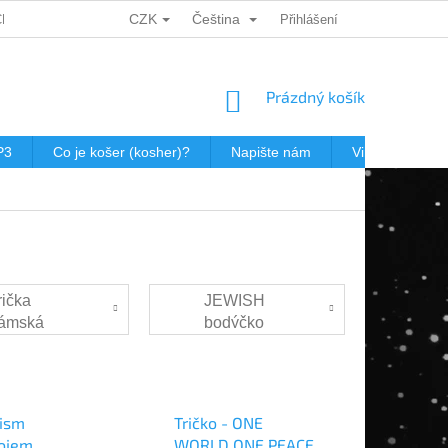
CZK
Čeština
CH ÚDAJŮ
DÁRKOVÉ KUPONY
POŠTOVNÉ V JEWISHOP
Přihlášení
NÁKUPNÍ
Prázdný košík
KOŠÍK
P3
Co je košer (kosher)?
Napište nám
Virtualní prohl
rička
JEWISH
ámská
bodýčko
tism
Tričko - ONE
tojem
WORLD ONE PEACE