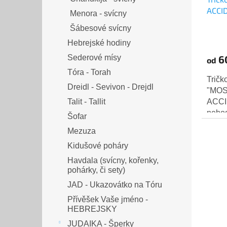
ACCID
Menora - svícny
Šábesové svícny
Hebrejské hodiny
6
Sederové mísy
od
Tóra - Torah
Tričk
Dreidl - Sevivon - Drejdl
"MOS
ACCID
Talit - Tallit
nehod
Šofar
všechn
Mezuza
černý
Kidušové poháry
Havdala (svícny, kořenky,
pohárky, či sety)
JAD - Ukazovátko na Tóru
Přívěšek Vaše jméno -
HEBREJSKY
JUDAIKA - Šperky