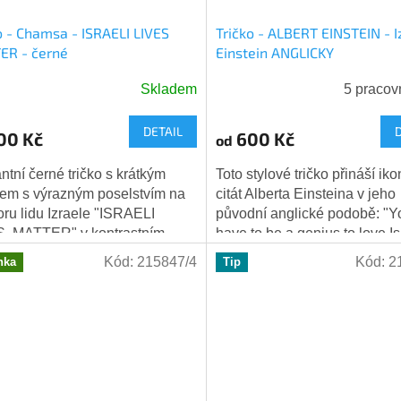
o - Chamsa - ISRAELI LIVES
Tričko - ALBERT EINSTEIN - I
ER - černé
Einstein ANGLICKY
Skladem
5 pracov
DETAIL
00 Kč
600 Kč
od
ntní černé tričko s krátkým
Toto stylové tričko přináší iko
em s výrazným poselstvím na
citát Alberta Einsteina v jeho
ru lidu Izraele "ISRAELI
původní anglické podobě: "Y
S MATTER" v kontrastním
have to be a genius to love Is
ém kruhovém designu.
but you'd be a fool not to love i
Kód:
215847/4
Kód:
2
nka
Tip
álním...