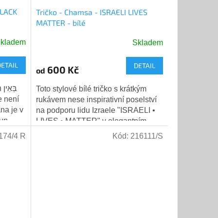
BLACK
Tričko - Chamsa - ISRAELI LIVES
MATTER - bílé
kladem
Skladem
DETAIL
DETAIL
600 Kč
od
Toto stylové bílé tričko s krátkým
rukávem nese inspirativní poselství
ana je v
na podporu lidu Izraele "ISRAELI •
oun
LIVES • MATTER" v elegantním
modrém kruhovém designu.
174/4 R
Kód:
216111/S
Centrálním...