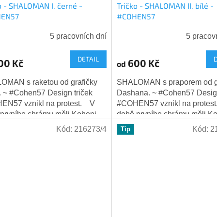
o - SHALOMAN I. černé -
Tričko - SHALOMAN II. bílé -
EN57
#COHEN57
5 pracovních dní
5 pracov
DETAIL
00 Kč
600 Kč
od
OMAN s raketou od grafičky
SHALOMAN s praporem od g
. ~ #Cohen57 Design triček
Dashana. ~ #Cohen57 Design
EN57 vznikl na protest. V
#COHEN57 vznikl na protes
prvního chrámu měli Koheni
době prvního chrámu měli K
tupitelné místo nejen v
nezastupitelné místo nejen v
Kód:
216273/4
Kód:
2
Tip
vním...
duchovním...