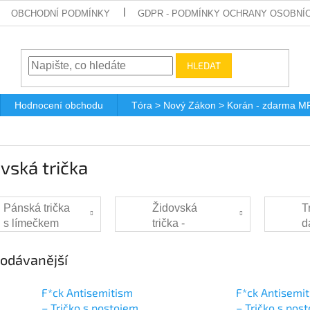
OBCHODNÍ PODMÍNKY
GDPR - PODMÍNKY OCHRANY OSOBNÍ
HLEDAT
Hodnocení obchodu
Tóra > Nový Zákon > Korán - zdarma M
vská trička
Pánská trička
Židovská
T
s límečkem
trička -
d
UNISEX
odávanější
F*ck Antisemitism
F*ck Antisemi
– Tričko s postojem
– Tričko s pos