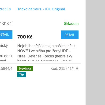
zrael a
Tričko dámské - IDF Originál
ních dní
Skladem
DETAIL
DETAIL
700 Kč
nický
Nejoblíbenější design našich triček
NOVĚ i ve střihu pro ženy! IDF –
ou don't
Israel Defense Forces (hebrejsky
rael,
צה״ל, Cva ha-Hagana le-Jisra'el) –
t."...
Izraelské obranné síly jsou jednou...
15844/4
Kód:
215841/4 R
Novinka
Tip