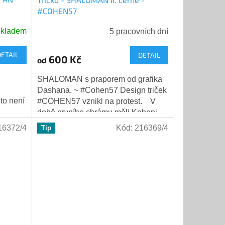
#COHEN57
kladem
5 pracovních dní
DETAIL
DETAIL
600 Kč
od
SHALOMAN s praporem od grafika
Dashana. ~ #Cohen57 Design triček
to není
#COHEN57 vznikl na protest. V
době prvního chrámu měli Koheni
gentní
nezastupitelné místo nejen v
16372/4
Kód:
216369/4
Tip
duchovním...