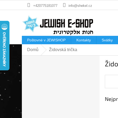
Přejít
+420775181077
info@shekel.cz
na
obsah
Poštovné v JEWISHOP
Kontakty
Svátky
Domů
Židovská trička
P
Žido
o
s
t
r
a
n
Nejpr
n
í
p
a