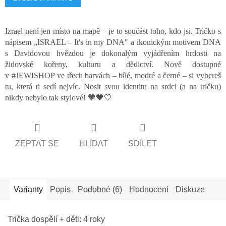
cena:
Izrael není jen místo na mapě – je to součást toho, kdo jsi. Tričko s
nápisem „ISRAEL – It's in my DNA" a ikonickým motivem DNA
s Davidovou hvězdou je dokonalým vyjádřením hrdosti na
židovské kořeny, kulturu a dědictví. Nově dostupné
v #JEWISHOP ve třech barvách – bílé, modré a černé – si vybereš
tu, která ti sedí nejvíc. Nosit svou identitu na srdci (a na tričku)
nikdy nebylo tak stylové! 💙🖤🤍
ZEPTAT SE
HLÍDAT
SDÍLET
Varianty
Popis
Podobné (6)
Hodnocení
Diskuze
Trička dospělí + děti: 4 roky