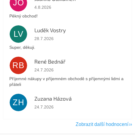
JO
Hodnocení obchodu je 5 z 5 hvězdiček.
4.8.2026
Pěkný obchod!
Luděk Vostry
LV
Hodnocení obchodu je 5 z 5 hvězdiček.
28.7.2026
Super, děkuji.
René Bednář
RB
Hodnocení obchodu je 5 z 5 hvězdiček.
24.7.2026
Příjemné nákupy v příjemném obchodě s příjemnými lidmi a
přáteli
Zuzana Házová
ZH
Hodnocení obchodu je 5 z 5 hvězdiček.
24.7.2026
Zobrazit další hodnocení