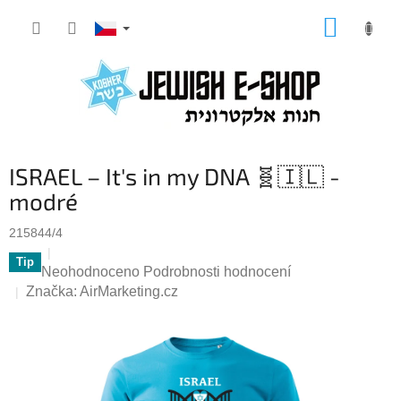
Přejít
NÁKUP
na
KOŠÍK
obsah
ISRAEL – It's in my DNA 🧬🇮🇱 -
modré
215844/4
Tip
Průměrné
Neohodnoceno
Podrobnosti hodnocení
hodnocení
Značka:
AirMarketing.cz
produktu
je
0,0
z
5