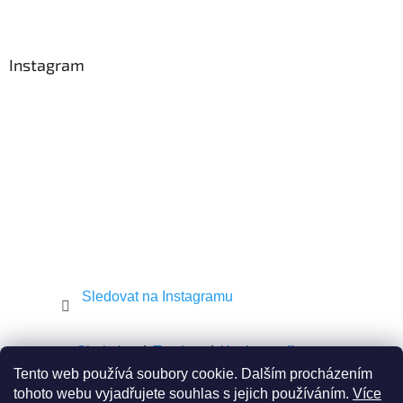
Z
á
p
a
Instagram
t
í
Sledovat na Instagramu
Shekel.cz
Torah.cz
Kosher-coffee.cz
Tento web používá soubory cookie. Dalším procházením
tohoto webu vyjadřujete souhlas s jejich používáním.
Více