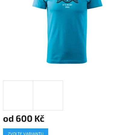
hvězdiček.
od
600 Kč
Měrná
ZVOLTE VARIANTU