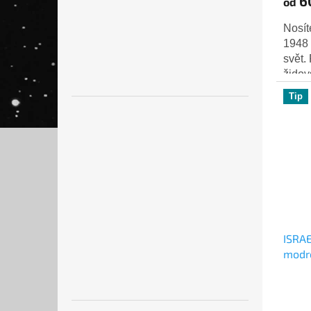
6
od
Nosít
1948 
svět. 
židov
tohot
Tip
ISRAE
modr