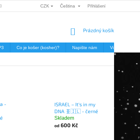
CZK
Čeština
CH ÚDAJŮ
DÁRKOVÉ KUPONY
POŠTOVNÉ V JEWISHOP
Přihlášení
NÁKUPNÍ
Prázdný košík
KOŠÍK
P3
Co je košer (kosher)?
Napište nám
Virtualní prohl
a -
ISRAEL – It's in my
DNA 🧬🇮🇱 - černé
né
Skladem
600 Kč
od