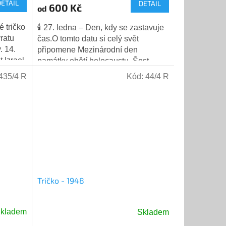
DETAIL
DETAIL
produktu
600 Kč
od
je
5,0
 tričko
🕯️ 27. ledna – Den, kdy se zastavuje
z
ratu
čas.O tomto datu si celý svět
5
. 14.
připomene Mezinárodní den
hvězdiček.
 Izrael
památky obětí holocaustu. Šest
2000
milionů příběhů, které byly násilně
435/4 R
Kód:
44/4 R
umlčeny. Šest...
Tričko - 1948
kladem
Skladem