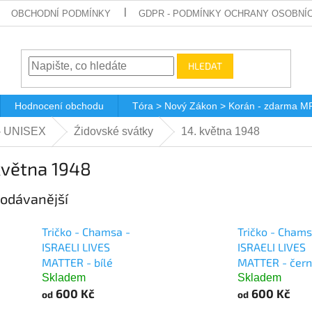
OBCHODNÍ PODMÍNKY
GDPR - PODMÍNKY OCHRANY OSOBNÍ
HLEDAT
Hodnocení obchodu
Tóra > Nový Zákon > Korán - zdarma M
 - UNISEX
Źidovské svátky
14. května 1948
května 1948
odávanější
Tričko - Chamsa -
Tričko - Chams
ISRAELI LIVES
ISRAELI LIVES
MATTER - bílé
MATTER - čer
Skladem
Skladem
600 Kč
600 Kč
od
od