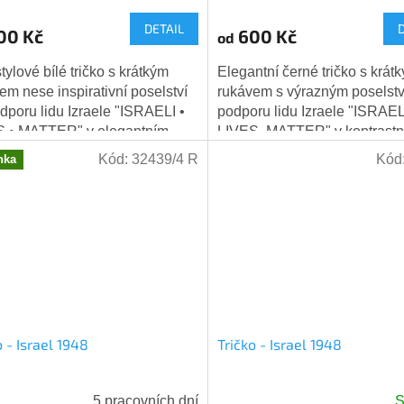
DETAIL
00 Kč
600 Kč
od
stylové bílé tričko s krátkým
Elegantní černé tričko s krát
em nese inspirativní poselství
rukávem s výrazným poselst
dporu lidu Izraele "ISRAELI •
podporu lidu Izraele "ISRAE
S • MATTER" v elegantním
LIVES MATTER" v kontrast
ém kruhovém designu.
modrém kruhovém designu.
Kód:
32439/4 R
Kód
nka
álním...
Centrálním...
o - Israel 1948
Tričko - Israel 1948
5 pracovních dní
S