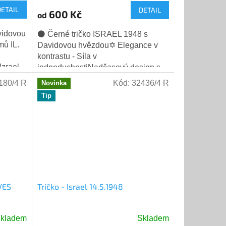
DETAIL
DETAIL
600 Kč
od
vidovou
⚫ Černé tričko ISRAEL 1948 s
ů IL.
Davidovou hvězdou✡️ Elegance v
kontrastu - Síla v
Izrael
jednoduchostiNadčasový design s
mocným poselstvím. Hluboce černé
180/4 R
Kód:
32436/4 R
Novinka
tričko s čistě bílou Davidovou...
Tip
VES
Tričko - Israel 14.5.1948
kladem
Skladem