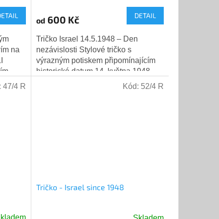
DETAIL
DETAIL
600 Kč
od
kým
Tričko Israel 14.5.1948 – Den
vím na
nezávislosti Stylové tričko s
LI
výrazným potiskem připomínajícím
ním
historické datum 14. května 1948 –
den, kdy byla veřejně přečtena
:
47/4 R
Kód:
52/4 R
Deklarace...
Tričko - Israel since 1948
kladem
Skladem