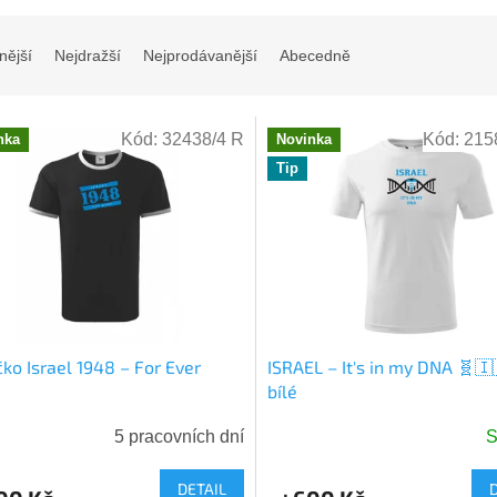
nější
Nejdražší
Nejprodávanější
Abecedně
Kód:
32438/4 R
Kód:
215
nka
Novinka
Tip
ičko Israel 1948 – For Ever
ISRAEL – It's in my DNA 🧬🇮
bílé
5 pracovních dní
S
DETAIL