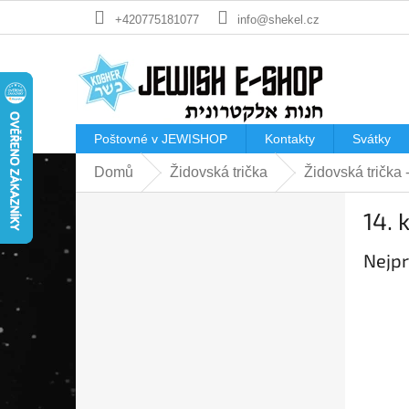
Přejít
+420775181077
info@shekel.cz
na
obsah
Poštovné v JEWISHOP
Kontakty
Svátky
Domů
Židovská trička
Židovská trička
P
14. 
o
s
Nejpr
t
r
a
n
n
í
p
a