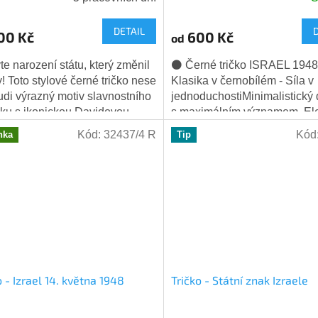
Průměrné
hodnocení
DETAIL
produktu
00 Kč
600 Kč
od
je
5,0
te narození státu, který změnil
⚫ Černé tričko ISRAEL 194
z
y! Toto stylové černé tričko nese
Klasika v černobílém - Síla v
5
udi výrazný motiv slavnostního
jednoduchostiMinimalistický
hvězdiček.
ku s ikonickou Davidovou
s maximálním významem. El
ou a nezapomenutelným...
černé tričko s čistě bílým ná
Kód:
32437/4 R
Kód
nka
Tip
ISRAEL a...
o - Izrael 14. května 1948
Tričko - Státní znak Izraele