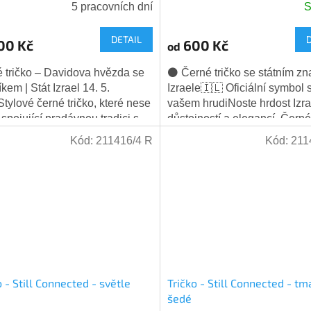
5 pracovních dní
S
DETAIL
00 Kč
600 Kč
od
 tričko – Davidova hvězda se
⚫ Černé tričko se státním z
kem | Stát Izrael 14. 5.
Izraele🇮🇱 Oficiální symbol 
tylové černé tričko, které nese
vašem hrudiNoste hrdost Izra
 spojující pradávnou tradici s
důstojností a elegancí. Černé
ní hravostí. Na levé straně
zdobené oficiálním státním
Kód:
211416/4 R
Kód:
211
..
znakem...
o - Still Connected - světle
Tričko - Still Connected - t
šedé