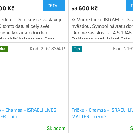
DETAIL
produktu
00 Kč
600 Kč
od
je
5,0
7. ledna – Den, kdy se zastavuje
✡️ Modré tričko ISRAEL s Da
z
O tomto datu si celý svět
hvězdou. Symbol návratu dom
5
mene Mezinárodní den
Den nezávislosti - 14.5.1948.
hvězdiček.
ky obětí holocaustu. Šest
Deklarace nezávislosti Státu 
nů příběhů, které byly násilně
byla veřejně přečtena 14.
Kód:
216183/4 R
Kód:
216
nka
Tip
ny. Šest...
května 1948...
o - Chamsa - ISRAELI LIVES
Tričko - Chamsa - ISRAELI LI
R - bílé
MATTER - černé
Skladem
S