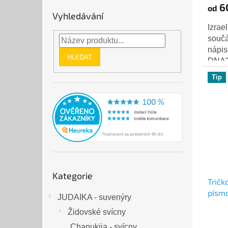
6
od
Vyhledávání
Izrae
součá
nápis
HLEDAT
DNA"
David
Tip
Přeskočit
Kategorie
kategorie
Trič
písm
JUDAIKA - suvenýry
Židovské svícny
Chanukija - svícny