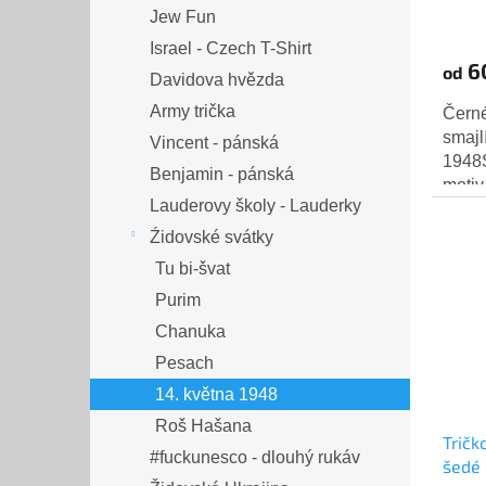
Jew Fun
Israel - Czech T-Shirt
6
od
Davidova hvězda
Army trička
Černé
smajlí
Vincent - pánská
1948S
Benjamin - pánská
motiv
Lauderovy školy - Lauderky
moder
hrudi.
Źidovské svátky
Tu bi-švat
Purim
Chanuka
Pesach
14. května 1948
Roš Hašana
Tričk
#fuckunesco - dlouhý rukáv
šedé