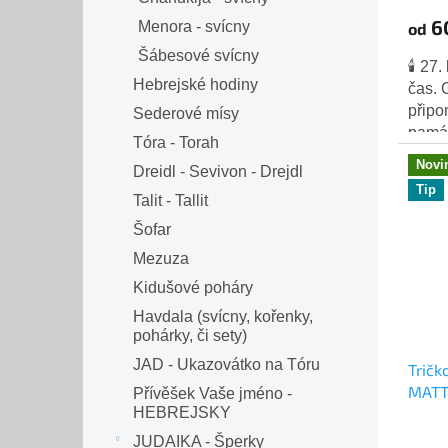
6
Menora - svícny
od
Šábesové svícny
🕯️ 2
Hebrejské hodiny
čas. 
připo
Sederové mísy
památ
Tóra - Torah
milio
Novi
Dreidl - Sevivon - Drejdl
umlče
Tip
Talit - Tallit
Šofar
Mezuza
Kidušové poháry
Havdala (svícny, kořenky,
pohárky, či sety)
JAD - Ukazovátko na Tóru
Tričk
MATTE
Přívěšek Vaše jméno -
HEBREJSKY
JUDAIKA - Šperky