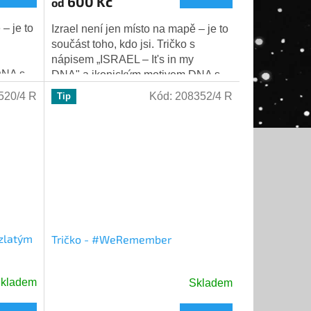
600 Kč
od
– je to
Izrael není jen místo na mapě – je to
součást toho, kdo jsi. Tričko s
nápisem „ISRAEL – It's in my
DNA s
DNA" a ikonickým motivem DNA s
lým...
Davidovou hvězdou je dokonalým...
520/4 R
Kód:
208352/4 R
Tip
 zlatým
Tričko - #WeRemember
kladem
Skladem
Průměrné
hodnocení