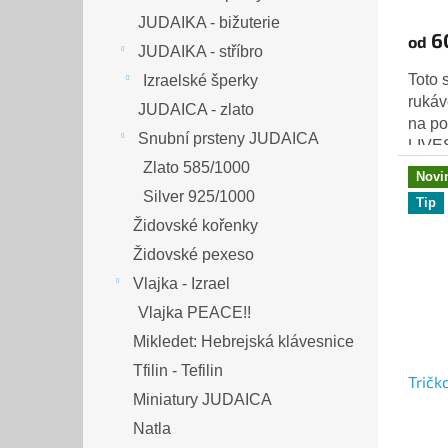
JUDAIKA - bižuterie
6
od
JUDAIKA - stříbro
Toto 
Izraelské šperky
rukáv
JUDAICA - zlato
na po
Snubní prsteny JUDAICA
LIVE
modr
Zlato 585/1000
Novi
Centr
Silver 925/1000
Tip
Židovské kořenky
Židovské pexeso
Vlajka - Izrael
Vlajka PEACE!!
Mikledet: Hebrejská klávesnice
Tfilin - Tefilin
Tričk
Miniatury JUDAICA
Natla