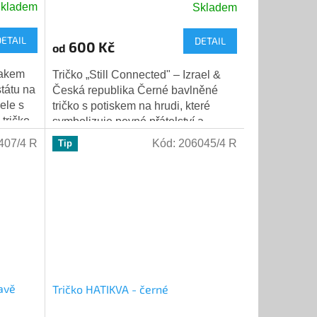
kladem
Skladem
Průměrné
hodnocení
DETAIL
DETAIL
produktu
600 Kč
od
je
5,0
nakem
Tričko „Still Connected" – Izrael &
z
státu na
Česká republika Černé bavlněné
5
ele s
tričko s potiskem na hrudi, které
hvězdiček.
 tričko
symbolizuje pevné přátelství a
spojení mezi Izraelem a Českou...
407/4 R
Kód:
206045/4 R
Tip
mavě
Tričko HATIKVA - černé