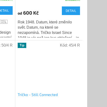
DETAIL
DETAIL
600 Kč
od
8🇮🇱
Rok 1948. Datum, které změnilo
svět. Datum, na které se
 design
nezapomíná. Tričko Israel Since
egantní
1948 je víc než jen kus oblečení – je
pisem
to elegantní hold vzniku státu Izrael.
:
50/4 R
Kód:
45/4 R
Tip
Symbol...
Tričko - Still Connected