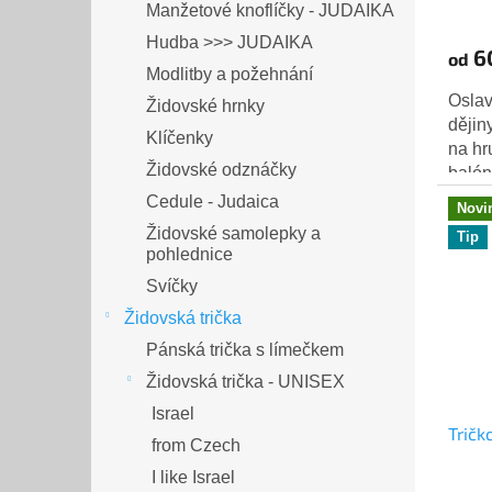
Manžetové knoflíčky - JUDAIKA
Hudba >>> JUDAIKA
6
od
Modlitby a požehnání
Oslav
Židovské hrnky
dějin
Klíčenky
na hr
Židovské odznáčky
balón
hvězd
Cedule - Judaica
Novi
Židovské samolepky a
Tip
pohlednice
Svíčky
Židovská trička
Pánská trička s límečkem
Židovská trička - UNISEX
Israel
Tričk
from Czech
I like Israel