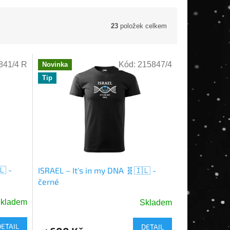
23
položek celkem
841/4 R
Kód:
215847/4
Novinka
Tip
🇱 -
ISRAEL – It's in my DNA 🧬🇮🇱 -
černé
kladem
Skladem
DETAIL
DETAIL