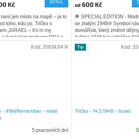
DETAIL
produktu
00 Kč
600 Kč
od
je
5,0
l není jen místo na mapě – je to
🌟 SPECIAL EDITION - Modré
z
st toho, kdo jsi. Tričko s
se zlatým 1948✡️ Symbol náv
5
em „ISRAEL – It's in my
domůRok, který změnil dějiny
hvězdiček.
 a ikonickým motivem DNA s
května 1948 byl vyhlášen Stát
ovou hvězdou je dokonalým...
– okamžik, kdy se po téměř 
Kód:
208343/4 R
Kód:
32
Tip
letech...
ko - #WeRemember - malé
Tričko - 14.5.1948 - Israel
o
5 pracovních dní
S
Průměrné
hodnocení