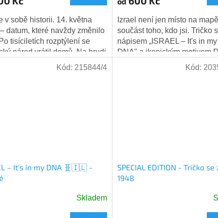
00 Kč
600 Kč
od
e v sobě historii. 14. května
Izrael není jen místo na mapě 
– datum, které navždy změnilo
součást toho, kdo jsi. Tričko s
Po tisíciletích rozptýlení se
nápisem „ISRAEL – It's in my
ský národ vrátil domů. Na hrudi
DNA" a ikonickým motivem 
o černého trička je výrazný...
Davidovou hvězdou je dokona
Kód:
215844/4
Kód:
203
L – It's in my DNA 🧬🇮🇱 -
SPECIAL EDITION - Tričko se
é
1948
Skladem
S
Průměrné
hodnocení