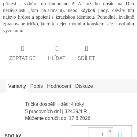
přinesl - vzhůru do budoucnosti! Ať už ho nosíte na Den
nezávislosti (Jom ha-acma'ut), nebo kdykoli jindy, dáváte tím
najevo hrdost a spojení s izraelskou identitou. Pohodlné, kvalitně
zpracované tričko, které je nejen módním kouskem, ale i osobním
vyznáním.
ZEPTAT SE
HLÍDAT
SDÍLET
Varianty
Popis
Hodnocení
Diskuze
Trička dospělí + děti: 4 roky
5 pracovních dní
| 32439/4 R
Můžeme doručit do:
17.8.2026
Do 
600 Kč