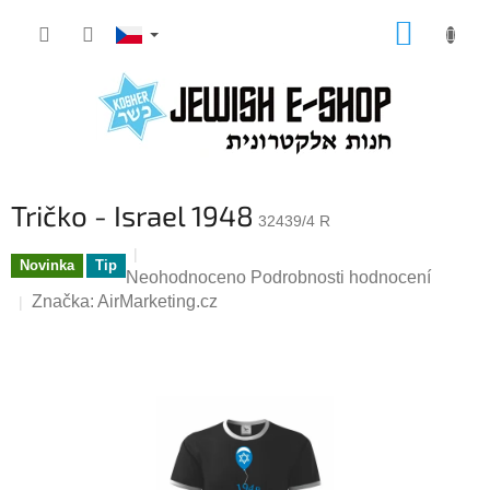
Přejít
NÁKUP
na
KOŠÍK
obsah
Tričko - Israel 1948
32439/4 R
Novinka
Tip
Průměrné
Neohodnoceno
Podrobnosti hodnocení
hodnocení
Značka:
AirMarketing.cz
produktu
je
0,0
z
5
hvězdiček.