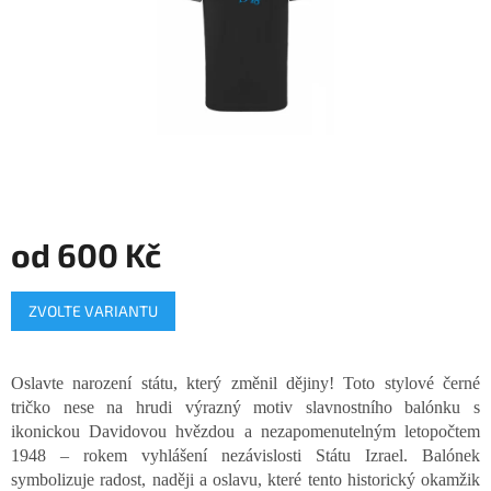
od
600 Kč
Měrná
ZVOLTE VARIANTU
cena:
Oslavte narození státu, který změnil dějiny! Toto stylové černé
tričko nese na hrudi výrazný motiv slavnostního balónku s
ikonickou Davidovou hvězdou a nezapomenutelným letopočtem
1948 – rokem vyhlášení nezávislosti Státu Izrael. Balónek
symbolizuje radost, naději a oslavu, které tento historický okamžik