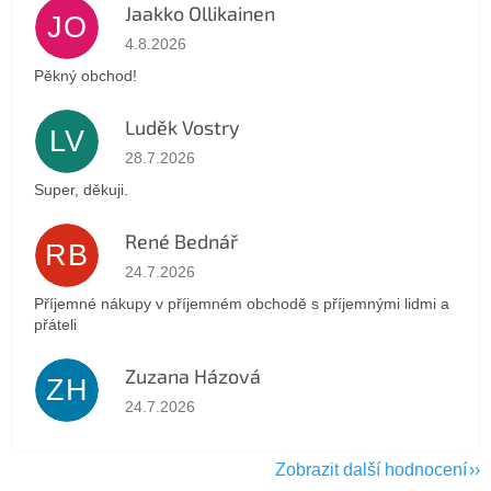
Jaakko Ollikainen
JO
Hodnocení obchodu je 5 z 5 hvězdiček.
4.8.2026
Pěkný obchod!
Luděk Vostry
LV
Hodnocení obchodu je 5 z 5 hvězdiček.
28.7.2026
Super, děkuji.
René Bednář
RB
Hodnocení obchodu je 5 z 5 hvězdiček.
24.7.2026
Příjemné nákupy v příjemném obchodě s příjemnými lidmi a
přáteli
Zuzana Házová
ZH
Hodnocení obchodu je 5 z 5 hvězdiček.
24.7.2026
Zobrazit další hodnocení