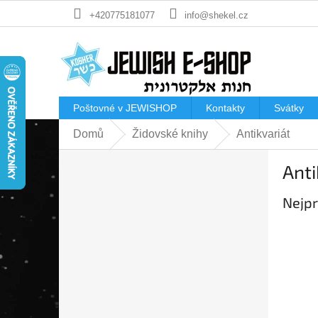
Přejít
+420775181077
info@shekel.cz
na
obsah
Poštovné v JEWISHOP
Kontakty
Svátky
Domů
Židovské knihy
Antikvariát
P
Anti
o
s
Nejpr
t
r
a
n
n
í
p
a