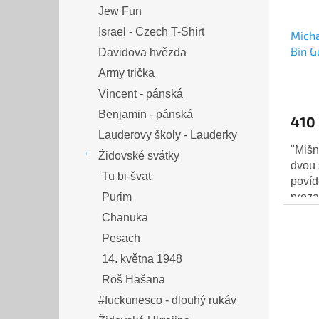
Jew Fun
Israel - Czech T-Shirt
Micha
Bin Go
Davidova hvězda
Army trička
Vincent - pánská
Benjamin - pánská
410
Lauderovy školy - Lauderky
"Mišnej ola
Źidovské svátky
dvou 
Tu bi-švat
povíd
proza
Purim
Berdy
Chanuka
Bin-Go
Pesach
14. května 1948
Roš Hašana
#fuckunesco - dlouhý rukáv