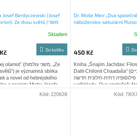
 Josef Berdyczewski (Josef
Dr. Moše Meir:„Dva společn
rion): Ze dvou světů (משני
nábožensko-sekulární filoso
(שניים יחדיו: פילוסופיה דתית-חילונית
עולמות). Hebrejsky
Skladem
S
חדשה) Hebrejsky
Do košíku
Do
 Kč
450 Kč
mot" (משני עולמות, „Ze
Kniha „Šnajim Jachdav: Filos
světů“) je významná sbírka
Datit-Chilonit Chaadaša“ (שניים
ek a novel od hebrejského
ו: פילוסופיה דתית-חילונית חדשה
ika a esejisty Michy Josefa
v překladu „Dva společně: N
czewskiho (známého též jako
nábožensko-sekulární filosofie
Kód:
220628
Kód:
78/X
rion)....