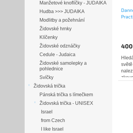
Manžetové knoflíčky - JUDAIKA
Danne
Hudba >>> JUDAIKA
Pract
Modlitby a požehnání
Židovské hrnky
Klíčenky
400
Židovské odznáčky
Cedule - Judaica
Hledá
Židovské samolepky a
světě
pohlednice
nalez
Svíčky
zkoum
prost
Židovská trička
Pánská trička s límečkem
Židovská trička - UNISEX
Israel
from Czech
I like Israel