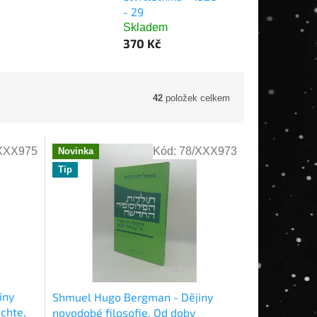
- 29
Skladem
370 Kč
42
položek celkem
XXX975
Kód:
78/XXX973
Novinka
Tip
iny
Shmuel Hugo Bergman - Dějiny
ichte,
novodobé filosofie. Od doby