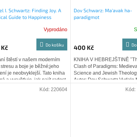
l I. Schwartz: Finding Joy. A
Dov Schwarz: Ma'avak ha-
ical Guide to Happiness
paradigmot
Vyprodáno
S
Do košíku
Do
 Kč
400 Kč
ní štěstí v našem moderním
KNIHA V HEBREJŠTINĚ "T
 stresu a boje je běžné;jeho
Clash of Paradigms: Medieva
ení je neobvyklejší. Tato kniha
Science and Jewish Theolog
á a vysvětluje, jak najít radost
Autor: Dov Schwartz Vydalo
řednictvím osvědčeného,...
Press, Izrael ISBN 978-965-
Kód:
220604
Kód:
00-1 Kniha pojednává o...