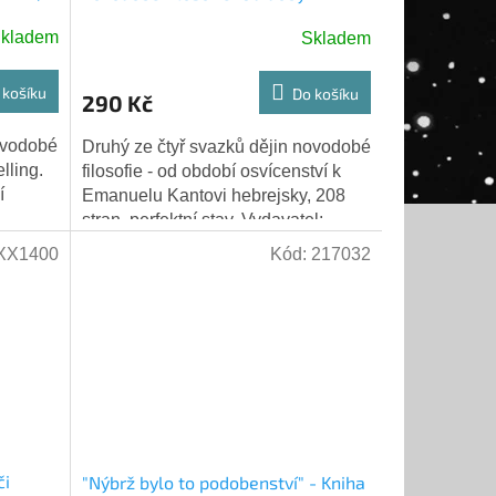
osvívenství k Emanuelu Kantovi
kladem
Skladem
 košíku
Do košíku
290 Kč
novodobé
Druhý ze čtyř svazků dějin novodobé
elling.
filosofie - od období osvícenství k
í
Emanuelu Kantovi hebrejsky, 208
stran, perfektní stav. Vydavatel:
vydání
Mosad Bialik, Jeruzalém, Izrael,...
XX1400
Kód:
217032
"Nýbrž bylo to podobenství" - Kniha