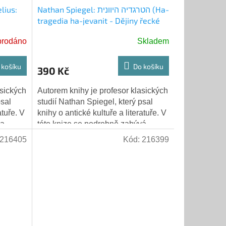
lius:
Nathan Spiegel: הטרגדיה היוונית (Ha-
tragedia ha-jevanit - Dějiny řecké
tragédie. Hebrejsky)
prodáno
Skladem
 košíku
Do košíku
390 Kč
asických
Autorem knihy je profesor klasických
psal
studií Nathan Spiegel, který psal
atuře. V
knihy o antické kultuře a literatuře. V
 a
této knize se podrobně zabývá
...
vývojem řecké tragédie od počátků...
216405
Kód:
216399