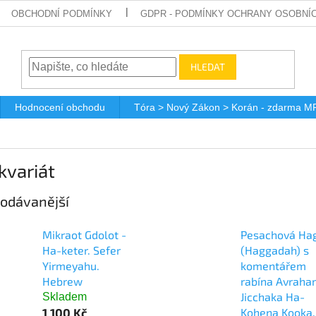
OBCHODNÍ PODMÍNKY
GDPR - PODMÍNKY OCHRANY OSOBNÍ
HLEDAT
Hodnocení obchodu
Tóra > Nový Zákon > Korán - zdarma M
kvariát
odávanější
Mikraot Gdolot -
Pesachová Ha
Ha-keter. Sefer
(Haggadah) s
Yirmeyahu.
komentářem
Hebrew
rabína Avrah
Jicchaka Ha-
Skladem
1 100 Kč
Kohena Kooka.