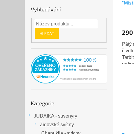
"Míst
Vyhledávání
(1935
290
HLEDAT
Pátý 
čtvrt
Tarbi
redi
Epstein
uznáv
Přeskočit
Kategorie
kategorie
JUDAIKA - suvenýry
Židovské svícny
Chanukija - svícny