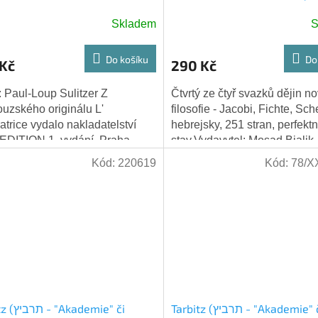
Schelling
Skladem
S
Do košíku
Do
 Kč
290 Kč
: Paul-Loup Sulitzer Z
Čtvrtý ze čtyř svazků dějin 
ouzského originálu L'
filosofie - Jacobi, Fichte, Sch
atrice vydalo nakladatelství
hebrejsky, 251 stran, perfektn
DITION 1. vydání, Praha
stav.Vydavytel: Mosad Bialik,
Redakce překladu z
Jeruzalém, Izrael, 2001 - 3. 
Kód:
220619
Kód:
78/X
ouzštiny: Věra Hrubanová...
Tarbitz (תרביץ - "Akademie" či
ademie" či