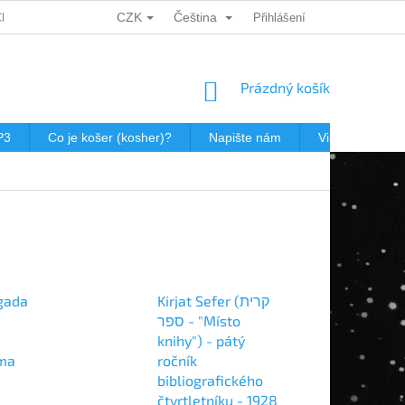
CZK
Čeština
CH ÚDAJŮ
DÁRKOVÉ KUPONY
POŠTOVNÉ V JEWISHOP
Přihlášení
NÁKUPNÍ
Prázdný košík
KOŠÍK
P3
Co je košer (kosher)?
Napište nám
Virtualní prohl
gada
Kirjat Sefer (קרית
ספר - "Místo
knihy") - pátý
ama
ročník
bibliografického
čtvrtletníku - 1928