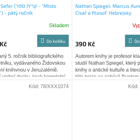
(קרית ספר - "Místo
Nathan Spiegel: Marcus Aure
") - pátý ročník
Císař a filosof. Hebrejsky
ografického čtvrtletníku - 1928
Skladem
Vy
Do košíku
Do
 Kč
390 Kč
ný 5. ročník bibliografického
Autorem knihy je profesor kl
letníku, vydávaného Židovskou
studií Nathan Spiegel, který 
ní knihvnou v Jeruzalémě.
knihy o antické kultuře a liter
 vrchní desky, jinak kompletní.
této knize se zabývá životem
filosofií římského císaře Marka
Kód:
78/XXX1074
Kód: