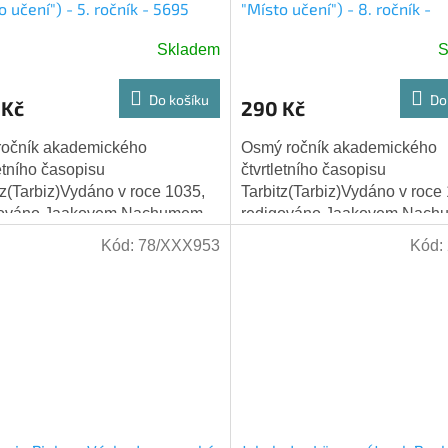
o učení") - 5. ročník - 5695
"Místo učení") - 8. ročník -
) Hebrejsky
5697(1937) Hebrejsky
Skladem
S
Do košíku
Do
 Kč
290 Kč
ročník akademického
Osmý ročník akademického
letního časopisu
čtvrtletního časopisu
tz(Tarbiz)Vydáno v roce 1035,
Tarbitz(Tarbiz)Vydáno v roce
gováno Jaakovem Nachumem
redigováno Jaakovem Nac
Epsteinem. Tarbiz - תרביץ je
em. Tarbiz - תרביץ je
Kód:
78/XXX953
Kód:
aný akademický...
uznávaný akademický čtvrtletn