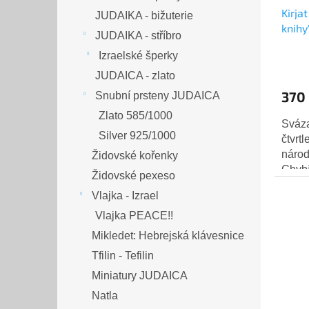
Kirjat Sefer 
JUDAIKA - bižuterie
knihy
JUDAIKA - stříbro
bibli
Izraelské šperky
- 29
JUDAICA - zlato
370
Snubní prsteny JUDAICA
Zlato 585/1000
Sváza
Silver 925/1000
čtvrt
národ
Židovské kořenky
Chybí
Židovské pexeso
Vlajka - Izrael
Vlajka PEACE!!
Mikledet: Hebrejská klávesnice
Tfilin - Tefilin
Miniatury JUDAICA
Natla