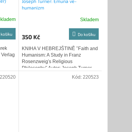
er)
Joseph Turner: Emuna ve-
humanizm
kladem
Skladem
 košíku
Do košíku
350 Kč
rek
KNIHA V HEBREJŠTINĚ "Faith and
 Verlag
Humanism: A Study in Franz
Rosenzweig's Religious
Philosophy" Autor: Joseph Turner
Vydal Hakibbutz Hameuchad
220520
Kód:
220523
Publishing House Ltd. Tel Aviv,...