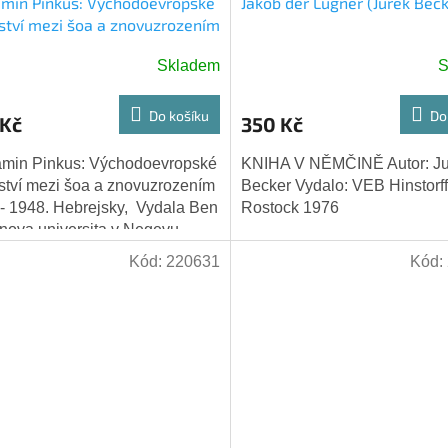
min Pinkus: Východoevropské
Jakob der Lügner (Jurek Beck
ství mezi šoa a znovuzrozením
- 1948
Skladem
S
Do košíku
Do
 Kč
350 Kč
amin Pinkus: Východoevropské
KNIHA V NĚMČINĚ Autor: Ju
ství mezi šoa a znovuzrozením
Becker Vydalo: VEB Hinstorff
- 1948. Hebrejsky, Vydala Ben
Rostock 1976
nova universita v Negevu. .
Kód:
220631
Kód: