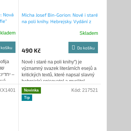
ě: Nová
Micha Josef Bin-Gorion: Nové i staré
fie"
na poli knihy. Hebrejsky. Vydání z
roku 1921
kladem
Skladem
 košíku
Do košíku
490 Kč
ofija
Nové i staré na poli knihy“) je
významný svazek literárních esejů a
יחדי –
kritických textů, které napsal slavný
ová
hebrejský spisovatel a myslitel
“) je...
Micha Josef Berdyczewski (známý
XX1401
Kód:
217521
Novinka
také...
Tip