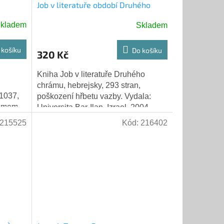
Job v literatuře období Druhého
chrámu
kladem
Skladem
 košíku
Do košíku
320 Kč
Kniha Job v literatuře Druhého
chrámu, hebrejsky, 293 stran,
 1037,
poškození hřbetu vazby. Vydala:
humem
Universita Bar-Ilan, Izrael, 2004
215525
Kód:
216402
ík...