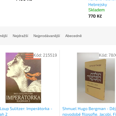
Hebrejsky
Skladem
770 Kč
nější
Nejdražší
Nejprodávanější
Abecedně
Kód:
215519
Kód:
78/
Loup Sulitzer: Imperátorka -
Shmuel Hugo Bergman - Děj
ah 2
novodobé filosofie. Jacobi, F