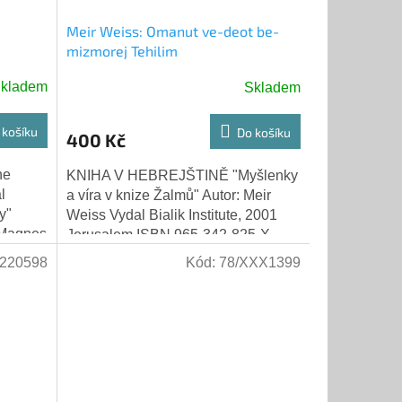
Meir Weiss: Omanut ve-deot be-
mizmorej Tehilim
kladem
Skladem
 košíku
Do košíku
400 Kč
he
KNIHA V HEBREJŠTINĚ "Myšlenky
l
a víra v knize Žalmů" Autor: Meir
y"
Weiss Vydal Bialik Institute, 2001
 Magnes
Jerusalem ISBN 965-342-825-X
7763-
Rabín profesor Meir Weiss se v
220598
Kód:
78/XXX1399
této...