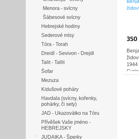
Benja
židov
Menora - svícny
1944 
Šábesové svícny
Hebrejské hodiny
Sederové mísy
350
Tóra - Torah
Benj
Dreidl - Sevivon - Drejdl
židov
Talit - Tallit
1944 
Gurio
Šofar
Mezuza
Kidušové poháry
Havdala (svícny, kořenky,
pohárky, či sety)
JAD - Ukazovátko na Tóru
Přívěšek Vaše jméno -
HEBREJSKY
JUDAIKA - Šperky