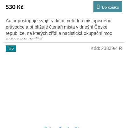
530 Kč
Do košíku
Autor postupuje svojí tradiční metodou místopisného
průvodce a přibližuje čtenáři místa v dnešní České
republice, na kterých zřídila nacistická okupační moc
nebo protektorátní...
Kód:
23839/4 R
Tip