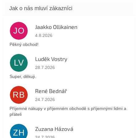
Jaakko Ollikainen
JO
Hodnocení obchodu je 5 z 5 hvězdiček.
4.8.2026
Pěkný obchod!
Luděk Vostry
LV
Hodnocení obchodu je 5 z 5 hvězdiček.
28.7.2026
Super, děkuji.
René Bednář
RB
Hodnocení obchodu je 5 z 5 hvězdiček.
24.7.2026
Příjemné nákupy v příjemném obchodě s příjemnými lidmi a
přáteli
Zuzana Házová
ZH
Hodnocení obchodu je 5 z 5 hvězdiček.
24.7.2026