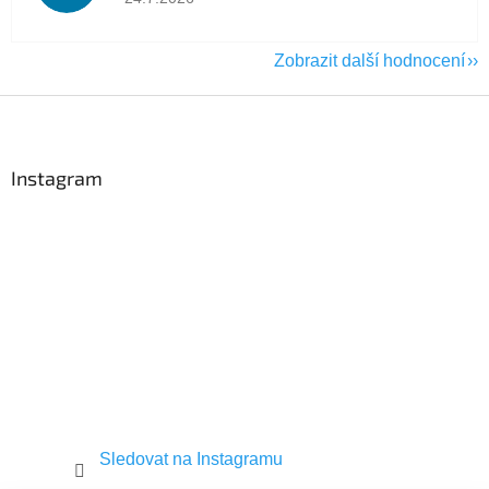
Zobrazit další hodnocení
Z
á
p
a
Instagram
t
í
Sledovat na Instagramu