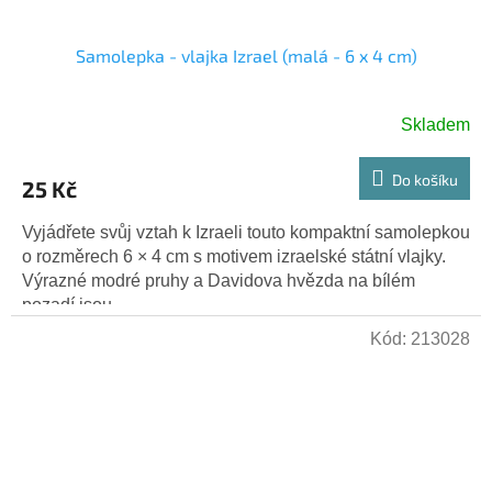
Samolepka - vlajka Izrael (malá - 6 x 4 cm)
Skladem
Průměrné
hodnocení
produktu
Do košíku
25 Kč
je
5,0
Vyjádřete svůj vztah k Izraeli touto kompaktní samolepkou
z
o rozměrech 6 × 4 cm s motivem izraelské státní vlajky.
5
Výrazné modré pruhy a Davidova hvězda na bílém
hvězdiček.
pozadí jsou...
Kód:
213028