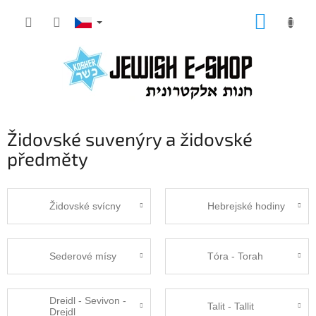
Přejít
NÁKUP
na
KOŠÍK
obsah
Židovské suvenýry a židovské
předměty
Židovské svícny
Hebrejské hodiny
Sederové mísy
Tóra - Torah
Dreidl - Sevivon -
Talit - Tallit
Drejdl