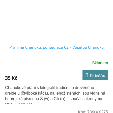
Přání na Chanuku, pohlednice CZ - Veselou Chanuku
Skladem
Do košíku
35 Kč
Chanukové přání s fotografií tradičního dřevěného
dreidelu (čtyřboká káča), na jehož stěnách jsou viditelná
hebrejská písmena Š (שׁ) a Ch (ח) – součást akronymu
Nun, Gimel, He,...
Kód:
78/XXX275