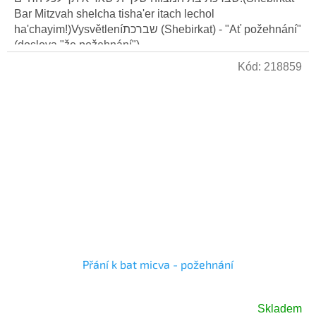
Bar Mitzvah shelcha tisha'er itach lechol
ha'chayim!)Vysvětleníשברכת (Shebirkat) - "Ať požehnání"
(doslova "že požehnání")....
Kód:
218859
Přání k bat micva - požehnání
Skladem