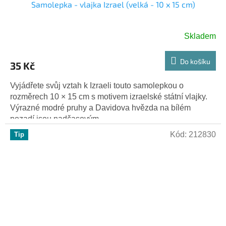
Samolepka - vlajka Izrael (velká - 10 x 15 cm)
Skladem
Do košíku
35 Kč
Vyjádřete svůj vztah k Izraeli touto samolepkou o
rozměrech 10 × 15 cm s motivem izraelské státní vlajky.
Výrazné modré pruhy a Davidova hvězda na bílém
pozadí jsou nadčasovým...
Kód:
212830
Tip