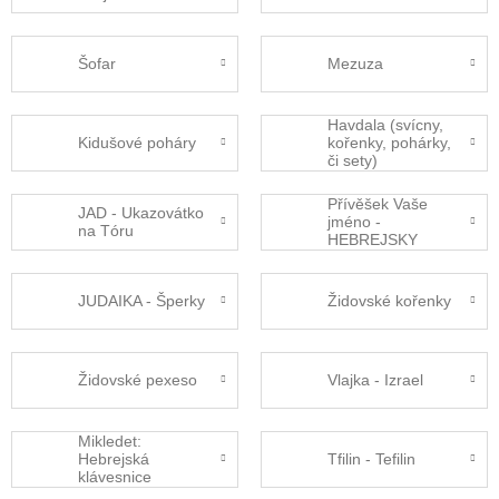
Šofar
Mezuza
Havdala (svícny,
Kidušové poháry
kořenky, pohárky,
či sety)
Přívěšek Vaše
JAD - Ukazovátko
jméno -
na Tóru
HEBREJSKY
JUDAIKA - Šperky
Židovské kořenky
Židovské pexeso
Vlajka - Izrael
Mikledet:
Hebrejská
Tfilin - Tefilin
klávesnice