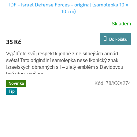
IDF - Israel Defense Forces - original (samolepka 10 x
10 cm)
Skladem
Průměrné
hodnocení
produktu
Do košíku
35 Kč
je
5,0
Vyjádřete svůj respekt k jedné z nejsilnějších armád
z
světa! Tato originální samolepka nese ikonický znak
5
Izraelských obranných sil – zlatý emblém s Davidovou
hvězdiček.
hvězdou, mečem,...
Kód:
78/XXX274
Novinka
Tip