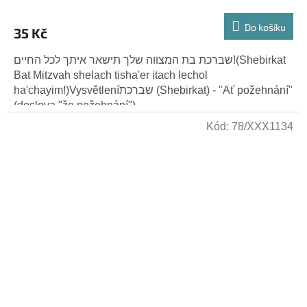
Do košíku
35 Kč
שברכת בת המצווה שלך תישאר איתך לכל החיים!(Shebirkat
Bat Mitzvah shelach tisha'er itach lechol
ha'chayim!)Vysvětleníשברכת (Shebirkat) - "Ať požehnání"
(doslova "že požehnání")....
Kód:
78/XXX1134