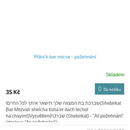
Přání k bar micva - požehnání
Skladem
Do košíku
35 Kč
!שברכת בת המצווה שלך תישאר איתך לכל החיים(Shebirkat
Bar Mitzvah shelcha tisha'er itach lechol
ha'chayim!)Vysvětleníשברכת (Shebirkat) - "Ať požehnání"
(doslova "že požehnání")....