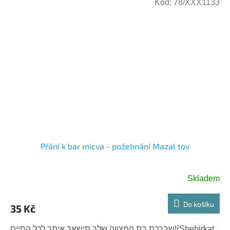
Kód:
78/XXX1133
Přání k bar micva - požehnání Mazal tov
Skladem
Do košíku
35 Kč
שברכת בת המצווה שלך תישאר איתך לכל החיים!(Shebirkat