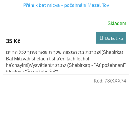
Přání k bat micva - požehnání Mazal Tov
Skladem
Do košíku
35 Kč
שברכת בת המצווה שלך תישאר איתך לכל החיים!(Shebirkat
Bat Mitzvah shelach tisha'er itach lechol
ha'chayim!)Vysvětleníשברכת (Shebirkat) - "Ať požehnání"
(doslova "že požehnání")....
Kód:
78/XXX74