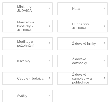
Miniatury
Natla
JUDAICA
Manžetové
Hudba >>>
knoflíčky -
JUDAIKA
JUDAIKA
Modlitby a
Židovské hrnky
požehnání
Židovské
Klíčenky
odznáčky
Židovské
Cedule - Judaica
samolepky a
pohlednice
Svíčky