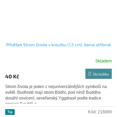
Přívěšek Strom života v kroužku (1,5 cm), barva stříbrná
Skladem
Do košíku
40 Kč
Strom života je jeden z nejuniverzálnějších symbolů na
světě. Budhisté mají strom Bódhi, pod nímž Buddha
dosáhl osvícení, seveřanský Yggdrasil podle tradice
spojuje 9 světů a...
Kód:
218889
Tip