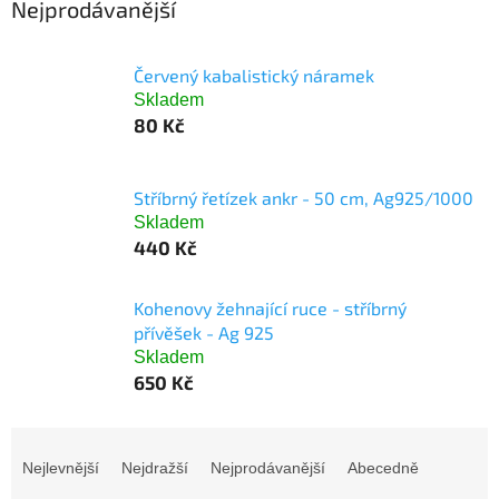
Nejprodávanější
Červený kabalistický náramek
Skladem
80 Kč
Stříbrný řetízek ankr - 50 cm, Ag925/1000
Skladem
440 Kč
Kohenovy žehnající ruce - stříbrný
přívěšek - Ag 925
Skladem
650 Kč
Ř
a
Nejlevnější
Nejdražší
Nejprodávanější
Abecedně
z