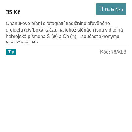
Do košíku
35 Kč
Chanukové přání s fotografií tradičního dřevěného
dreidelu (čtyřboká káča), na jehož stěnách jsou viditelná
hebrejská písmena Š (שׁ) a Ch (ח) – součást akronymu
Nun, Gimel, He,...
Kód:
78/XL3
Tip