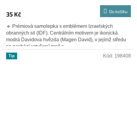
Do košíku
35 Kč
🔹 Prémiová samolepka s emblémem Izraelských
obranných sil (IDF). Centrálním motivem je ikonická
modrá Davidova hvězda (Magen David), v jejímž středu
se nachází vztyčený meč s...
Kód:
198408
Tip