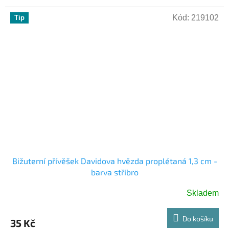
Kód:
219102
Tip
Bižuterní přívěšek Davidova hvězda proplétaná 1,3 cm -
barva stříbro
Skladem
Do košíku
35 Kč