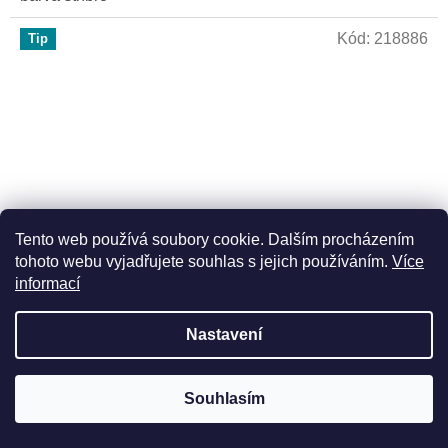
Kód:
218886
Tip
Tento web používá soubory cookie. Dalším procházením
tohoto webu vyjadřujete souhlas s jejich používáním.
Více
informací
Bižuterní přívěšek Davidova hvězda proplétaná 1,6 cm -
Nastavení
barva stříbro
Skladem
Souhlasím
Do košíku
48 Kč