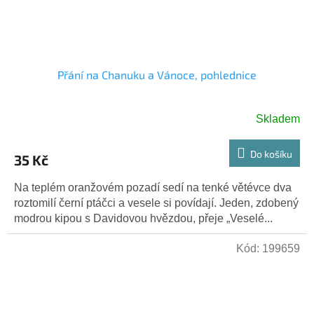
Přání na Chanuku a Vánoce, pohlednice
Skladem
Do košíku
35 Kč
Na teplém oranžovém pozadí sedí na tenké větévce dva
roztomilí černí ptáčci a vesele si povídají. Jeden, zdobený
modrou kipou s Davidovou hvězdou, přeje „Veselé...
Kód:
199659