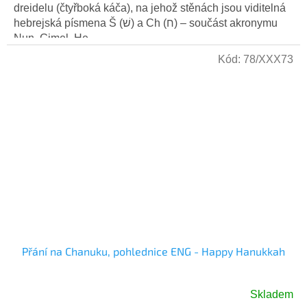
dreidelu (čtyřboká káča), na jehož stěnách jsou viditelná
hebrejská písmena Š (שׁ) a Ch (ח) – součást akronymu
Nun, Gimel, He,...
Kód:
78/XXX73
Přání na Chanuku, pohlednice ENG - Happy Hanukkah
Skladem