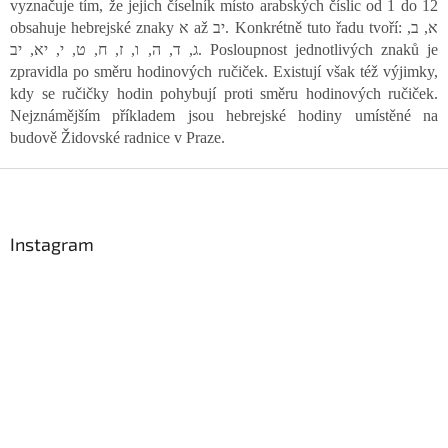
vyznačuje tím, že jejich číselník místo arabských číslic od 1 do 12
d
obsahuje hebrejské znaky א až יב. Konkrétně tuto řadu tvoří: א, ב,
a
ג, ד, ה, ו, ז, ח, ט, י, יא, יב. Posloupnost jednotlivých znaků je
c
í
zpravidla po směru hodinových ručiček. Existují však též výjimky,
p
kdy se ručičky hodin pohybují proti směru hodinových ručiček.
r
Nejznámějším příkladem jsou hebrejské hodiny umístěné na
v
budově Židovské radnice v Praze.
k
y
Z
v
á
ý
p
p
a
Instagram
i
s
t
u
í