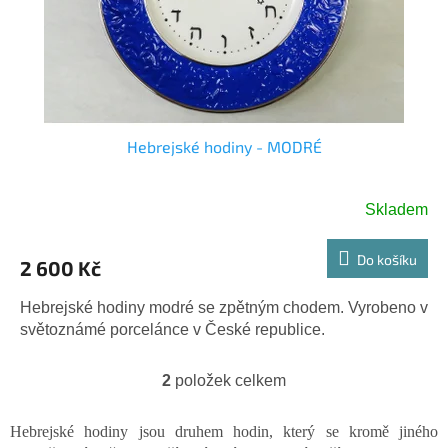
Hebrejské hodiny - MODRÉ
Skladem
Průměrné
hodnocení
produktu
Do košíku
2 600 Kč
je
5,0
Hebrejské hodiny modré se zpětným chodem. Vyrobeno v
z
světoznámé porcelánce v České republice.
5
hvězdiček.
2
položek celkem
O
v
l
Hebrejské hodiny jsou druhem hodin, který se kromě jiného
á