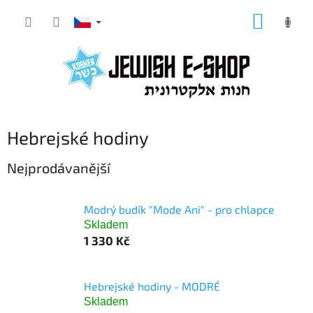
Přejít
NÁKUP
na
KOŠÍK
obsah
Hebrejské hodiny
Nejprodávanější
Modrý budík "Mode Ani" - pro chlapce
Skladem
1 330 Kč
Hebrejské hodiny - MODRÉ
Skladem