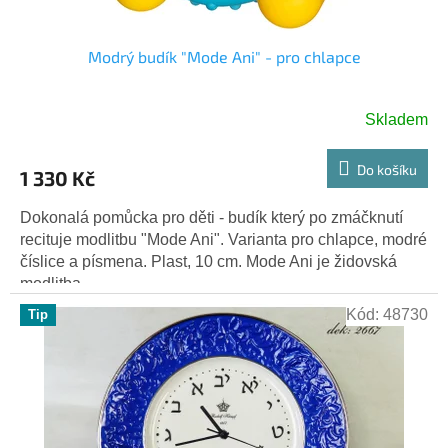
t
ů
Modrý budík "Mode Ani" - pro chlapce
Skladem
Do košíku
1 330 Kč
Dokonalá pomůcka pro děti - budík který po zmáčknutí
recituje modlitbu "Mode Ani". Varianta pro chlapce, modré
číslice a písmena. Plast, 10 cm. Mode Ani je židovská
modlitba,...
Kód:
48730
Tip