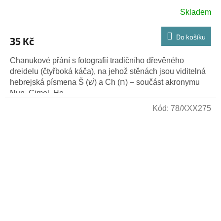
Skladem
Do košíku
35 Kč
Chanukové přání s fotografií tradičního dřevěného
dreidelu (čtyřboká káča), na jehož stěnách jsou viditelná
hebrejská písmena Š (שׁ) a Ch (ח) – součást akronymu
Nun, Gimel, He,...
Kód:
78/XXX275