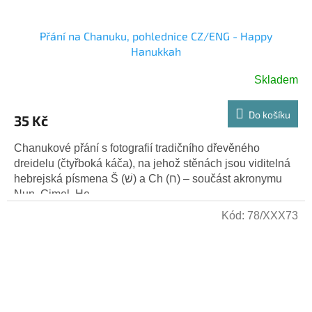
Přání na Chanuku, pohlednice CZ/ENG - Happy
Hanukkah
Skladem
Do košíku
35 Kč
Chanukové přání s fotografií tradičního dřevěného
dreidelu (čtyřboká káča), na jehož stěnách jsou viditelná
hebrejská písmena Š (שׁ) a Ch (ח) – součást akronymu
Nun, Gimel, He,...
Kód:
78/XXX73