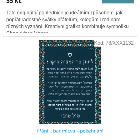
35 Kč
Tato originální pohlednice je ideálním způsobem, jak
popřát radostné svátky přátelům, kolegům i rodinám
různých vyznání. Kreativní grafika kombinuje symboliku
Chanukky a Vánoc –...
Kód:
78/XXX1132
Přání k bar micva - požehnání