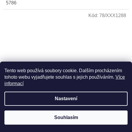
5786
Kód:
78/XXX1288
Tento web používá soubory cookie. Dalším procházením
tohoto webu vyjadřujete souhlas s jejich používáním.
Více
informací
Roš Chodeš - 5786 | Duben 2026 - Nisan/Ijar 5786
Nastavení
Skladem
Souhlasím
Do košíku