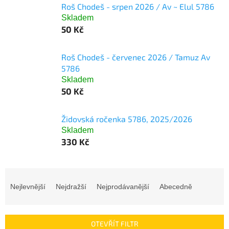
Roš Chodeš - srpen 2026 / Av ~ Elul 5786
Skladem
50 Kč
Roš Chodeš - červenec 2026 / Tamuz Av
5786
Skladem
50 Kč
Židovská ročenka 5786, 2025/2026
Skladem
330 Kč
Ř
a
Nejlevnější
Nejdražší
Nejprodávanější
Abecedně
z
e
n
OTEVŘÍT FILTR