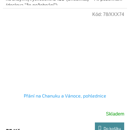
(doslova "že požehnání")....
Kód:
78/XXX74
Přání na Chanuku a Vánoce, pohlednice
Skladem
Do košíku