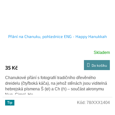
Přání na Chanuku, pohlednice ENG - Happy Hanukkah
Skladem
Do košíku
35 Kč
Chanukové přání s fotografií tradičního dřevěného
dreidelu (čtyřboká káča), na jehož stěnách jsou viditelná
hebrejská písmena Š (שׁ) a Ch (ח) – součást akronymu
Nun, Gimel, He,...
Kód:
78/XXX1404
Tip