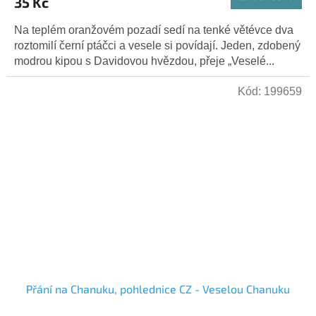
35 Kč
Na teplém oranžovém pozadí sedí na tenké větévce dva
roztomilí černí ptáčci a vesele si povídají. Jeden, zdobený
modrou kipou s Davidovou hvězdou, přeje „Veselé...
Kód:
199659
Přání na Chanuku, pohlednice CZ - Veselou Chanuku