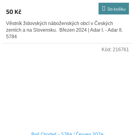
Do košíku
50 Kč
Věstník židovských náboženských obcí v Českých
zemích a na Slovensku. Březen 2024 | Adar I. - Adar II.
5784
Kód:
216761
Roš Chodeš - 5784 | Červen 2024