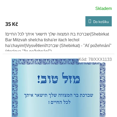
Skladem
Do košíku
35 Kč
!שברכת בת המצווה שלך תישאר איתך לכל החיים(Shebirkat
Bar Mitzvah shelcha tisha'er itach lechol
ha'chayim!)Vysvětleníשברכת (Shebirkat) - "Ať požehnání"
(doslova "že požehnání")....
Kód:
78/XXX1133