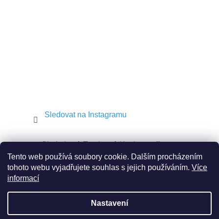
í
Sledovat na Instagramu
Shekel.cz
Torah.cz
Kosher-coffee.cz
Tento web používá soubory cookie. Dalším procházením
tohoto webu vyjadřujete souhlas s jejich používáním.
Více
informací
Vytvořil Shoptet
Nastavení