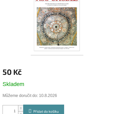
hvězdiček.
50 Kč
Měrná
Skladem
cena:
Můžeme doručit do:
10.8.2026
Přidat do košíku