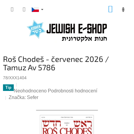
Přejít
NÁKUP
na
KOŠÍK
obsah
Roš Chodeš - červenec 2026 /
Tamuz Av 5786
78/XXX1404
Tip
Průměrné
Neohodnoceno
Podrobnosti hodnocení
hodnocení
Značka:
Sefer
produktu
je
0,0
z
5