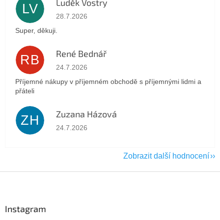
Luděk Vostry
LV
Hodnocení obchodu je 5 z 5 hvězdiček.
28.7.2026
Super, děkuji.
René Bednář
RB
Hodnocení obchodu je 5 z 5 hvězdiček.
24.7.2026
Příjemné nákupy v příjemném obchodě s příjemnými lidmi a
přáteli
Zuzana Házová
ZH
Hodnocení obchodu je 5 z 5 hvězdiček.
24.7.2026
Zobrazit další hodnocení
Z
á
p
a
Instagram
t