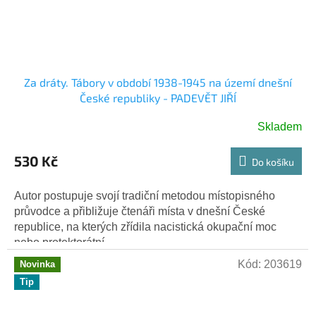
Za dráty. Tábory v období 1938-1945 na území dnešní
České republiky - PADEVĚT JIŘÍ
Skladem
530 Kč
Do košíku
Autor postupuje svojí tradiční metodou místopisného
průvodce a přibližuje čtenáři místa v dnešní České
republice, na kterých zřídila nacistická okupační moc
nebo protektorátní...
Kód:
203619
Novinka
Tip