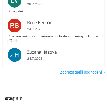
LV
Hodnocení obchodu je 5 z 5 hvězdiček.
28.7.2026
Super, děkuji.
René Bednář
RB
Hodnocení obchodu je 5 z 5 hvězdiček.
24.7.2026
Příjemné nákupy v příjemném obchodě s příjemnými lidmi a
přáteli
Zuzana Házová
ZH
Hodnocení obchodu je 5 z 5 hvězdiček.
24.7.2026
Zobrazit další hodnocení
Z
á
p
a
Instagram
t