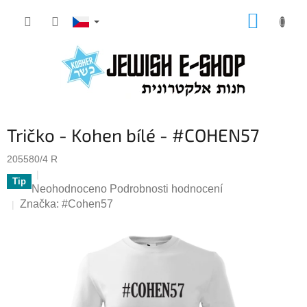
Přejít
NÁKUP
na
KOŠÍK
obsah
Tričko - Kohen bílé - #COHEN57
205580/4 R
Tip
Průměrné
Neohodnoceno
Podrobnosti hodnocení
hodnocení
Značka:
#Cohen57
produktu
je
0,0
z
5
hvězdiček.