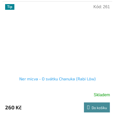
Kód:
261
Tip
Ner micva - O svátku Chanuka (Rabi Löw)
Skladem
260 Kč
Do košíku