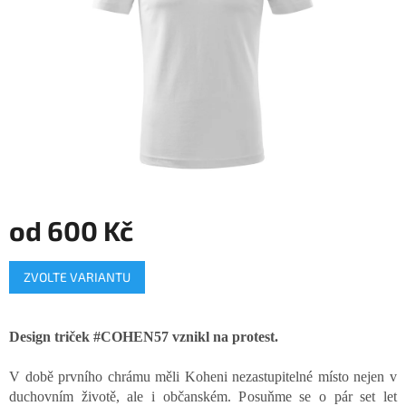
od
600 Kč
Měrná
ZVOLTE VARIANTU
cena:
Design triček #COHEN57 vznikl na protest.
V době prvního chrámu měli Koheni nezastupitelné místo nejen v
duchovním životě, ale i občanském. Posuňme se o pár set let