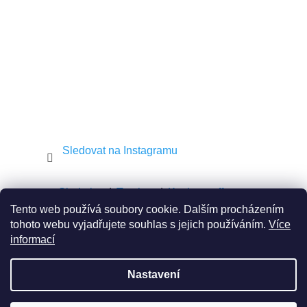
í
Sledovat na Instagramu
Shekel.cz
Torah.cz
Kosher-coffee.cz
Tento web používá soubory cookie. Dalším procházením
tohoto webu vyjadřujete souhlas s jejich používáním.
Více
informací
Vytvořil Shoptet
Nastavení
Copyright 2026
JEWISH E-SHOP
. Všechna práva