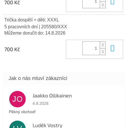
Do 
700 Kč
Trička dospělí + děti: XXXL
5 pracovních dní
| 205580/XXX
Můžeme doručit do:
14.8.2026
Do 
700 Kč
Jaakko Ollikainen
JO
Hodnocení obchodu je 5 z 5 hvězdiček.
4.8.2026
Pěkný obchod!
Luděk Vostry