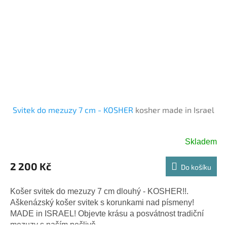
Svitek do mezuzy 7 cm - KOSHER
kosher made in Israel
Skladem
2 200 Kč
Do košíku
Košer svitek do mezuzy 7 cm dlouhý - KOSHER!!.
Aškenázský košer svitek s korunkami nad písmeny!
MADE in ISRAEL! Objevte krásu a posvátnost tradiční
mezuzy s naším pečlivě...