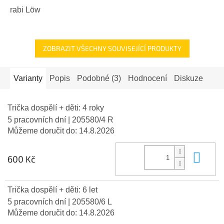
rabi Löw
ZOBRAZIT VŠECHNY SOUVISEJÍCÍ PRODUKTY
Varianty
Popis
Podobné (3)
Hodnocení
Diskuze
Trička dospělí + děti: 4 roky
5 pracovních dní
| 205580/4 R
Můžeme doručit do:
14.8.2026
Do 
600 Kč
Trička dospělí + děti: 6 let
5 pracovních dní
| 205580/6 L
Můžeme doručit do:
14.8.2026