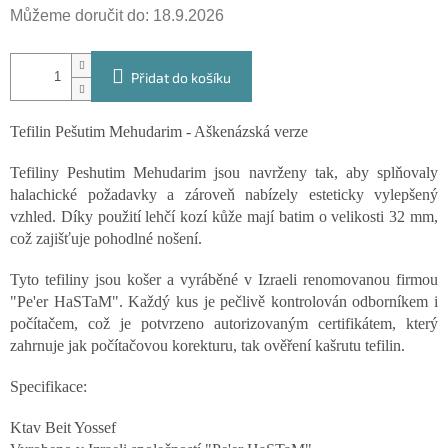
Můžeme doručit do:
18.9.2026
Přidat do košíku
Tefilin Pešutim Mehudarim - Aškenázská verze
Tefiliny Peshutim Mehudarim jsou navrženy tak, aby splňovaly
halachické požadavky a zároveň nabízely esteticky vylepšený
vzhled. Díky použití lehčí kozí kůže mají batim o velikosti 32 mm,
což zajišťuje pohodlné nošení.
Tyto tefiliny jsou košer a vyráběné v Izraeli renomovanou firmou
"Pe'er HaSTaM". Každý kus je pečlivě kontrolován odborníkem i
počítačem, což je potvrzeno autorizovaným certifikátem, který
zahrnuje jak počítačovou korekturu, tak ověření kašrutu tefilin.
Specifikace:
Ktav Beit Yossef