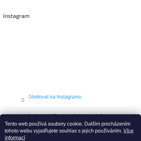
á
p
a
Instagram
t
í
Sledovat na Instagramu
Shekel.cz
Torah.cz
Kosher-coffee.cz
Tento web používá soubory cookie. Dalším procházením
tohoto webu vyjadřujete souhlas s jejich používáním.
Více
informací