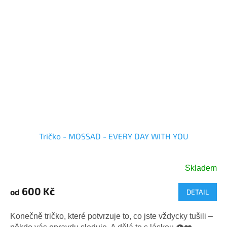
Tričko - MOSSAD - EVERY DAY WITH YOU
Skladem
Průměrné
hodnocení
600 Kč
od
DETAIL
produktu
je
5,0
Konečně tričko, které potvrzuje to, co jste vždycky tušili –
z