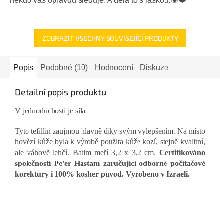
někdo vás opravdu sleduje. A dělá to s láskou.👁️❤️
5
hvězdiček.
ZOBRAZIT VŠECHNY SOUVISEJÍCÍ PRODUKTY
Popis
Podobné (10)
Hodnocení
Diskuze
Detailní popis produktu
V jednoduchosti je síla
Tyto tefillin zaujmou hlavně díky svým vylepšením. Na místo
hovězí kůže byla k výrobě použita kůže kozí, stejně kvalitní,
ale váhově lehčí. Batim meří 3,2 x 3,2 cm.
Certifikováno
společností Pe'er Hastam zaručující odborné počítačové
korektury i 100% kosher původ. Vyrobeno v Izraeli.