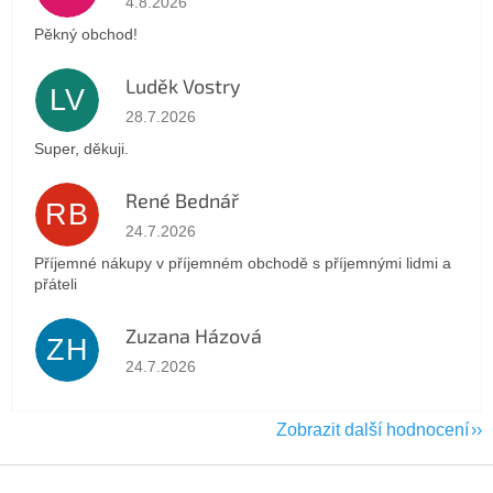
4.8.2026
Pěkný obchod!
Luděk Vostry
LV
Hodnocení obchodu je 5 z 5 hvězdiček.
28.7.2026
Super, děkuji.
René Bednář
RB
Hodnocení obchodu je 5 z 5 hvězdiček.
24.7.2026
Příjemné nákupy v příjemném obchodě s příjemnými lidmi a
přáteli
Zuzana Házová
ZH
Hodnocení obchodu je 5 z 5 hvězdiček.
24.7.2026
Zobrazit další hodnocení
Z