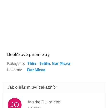
Doplňkové parametry
Kategorie
:
Tfilin - Tefilin
,
Bar Micva
Lakoma
:
Bar Micva
Jaakko Ollikainen
JO
Hodnocení obchodu je 5 z 5 hvězdiček.