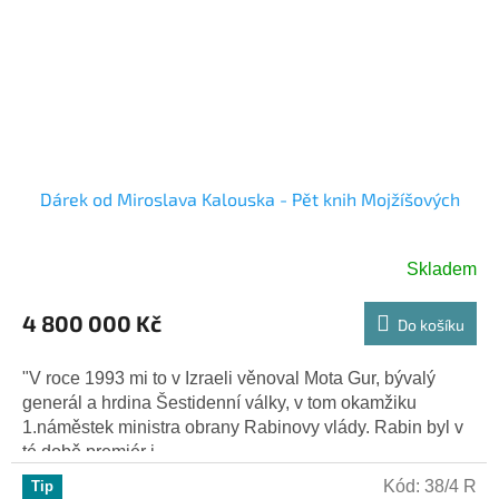
Dárek od Miroslava Kalouska - Pět knih Mojžíšových
Skladem
4 800 000 Kč
Do košíku
"V roce 1993 mi to v Izraeli věnoval Mota Gur, bývalý
generál a hrdina Šestidenní války, v tom okamžiku
1.náměstek ministra obrany Rabinovy vlády. Rabin byl v
té době premiér i...
Kód:
38/4 R
Tip