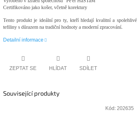
Vyrobeno v Izraeli společností "Pe'er HaSTaM"
Certifikováno jako košer, včetně korektury
Tento produkt je ideální pro ty, kteří hledají kvalitní a spolehlivé
tefiliny s důrazem na tradiční hodnoty a moderní zpracování.
Detailní informace
ZEPTAT SE
HLÍDAT
SDÍLET
Související produkty
Kód:
202635