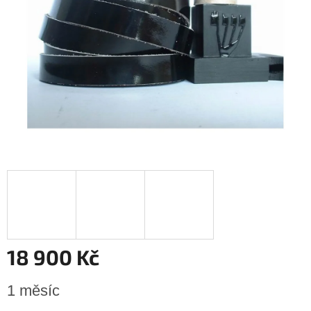
hvězdiček.
18 900 Kč
Měrná
1 měsíc
cena: