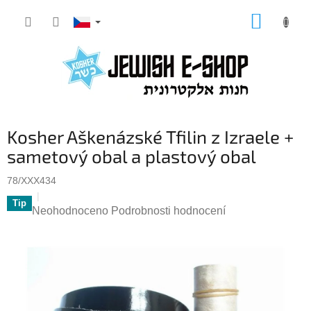
Přejít
NÁKUP
na
KOŠÍK
obsah
Kosher Aškenázské Tfilin z Izraele +
sametový obal a plastový obal
78/XXX434
Tip
Průměrné
Neohodnoceno
Podrobnosti hodnocení
hodnocení
produktu
je
0,0
z
5