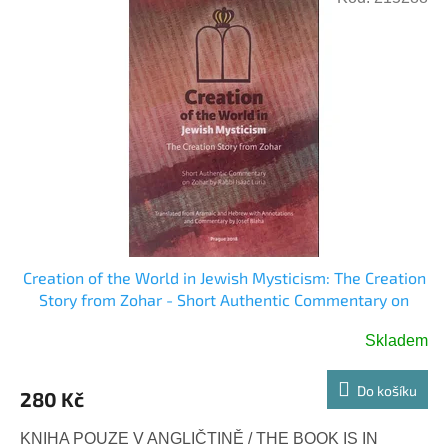
Creation of the World in Jewish Mysticism: The Creation
Story from Zohar - Short Authentic Commentary on
Zohar by Rabbi Isaac Luria (Josef Blaha)
Skladem
Do košíku
280 Kč
KNIHA POUZE V ANGLIČTINĚ / THE BOOK IS IN