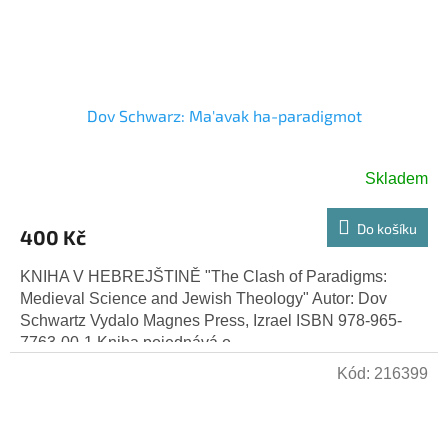
Dov Schwarz: Ma'avak ha-paradigmot
Skladem
Do košíku
400 Kč
KNIHA V HEBREJŠTINĚ "The Clash of Paradigms:
Medieval Science and Jewish Theology" Autor: Dov
Schwartz Vydalo Magnes Press, Izrael ISBN 978-965-
7763-00-1 Kniha pojednává o...
Kód:
216399