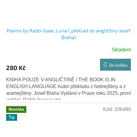
Poems by Rabbi Isaac Luria ( překlad do angličtiny Josef
Blaha)
Skladem
Do košíku
280 Kč
KNIHA POUZE V ANGLIČTINĚ / THE BOOK IS IN
ENGLISH LANGUAGE Autor překladu z hebrejštiny a z
aramejštiny: Josef Blaha Vydáno v Praze roku 2025, první
vydání. Rabín Isaac Luria...
Kód:
206480
Novinka
Tip