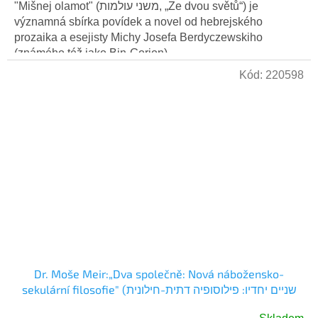
"Mišnej olamot" (משני עולמות, „Ze dvou světů“) je
významná sbírka povídek a novel od hebrejského
prozaika a esejisty Michy Josefa Berdyczewskiho
(známého též jako Bin-Gorion)....
Kód:
220598
Dr. Moše Meir:„Dva společně: Nová nábožensko-
sekulární filosofie" (שניים יחדיו: פילוסופיה דתית-חילונית
חדשה) Hebrejsky