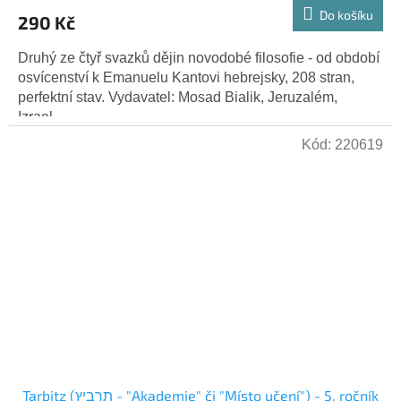
Do košíku
290 Kč
Druhý ze čtyř svazků dějin novodobé filosofie - od období
osvícenství k Emanuelu Kantovi hebrejsky, 208 stran,
perfektní stav. Vydavatel: Mosad Bialik, Jeruzalém,
Izrael,...
Kód:
220619
Tarbitz (תרביץ - "Akademie" či "Místo učení") - 5. ročník