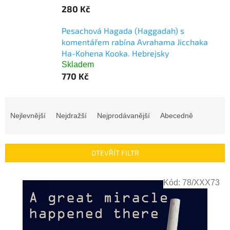
280 Kč
Pesachová Hagada (Haggadah) s
komentářem rabína Avrahama Jicchaka
Ha-Kohena Kooka. Hebrejsky
Skladem
770 Kč
Ř
a
Nejlevnější
Nejdražší
Nejprodávanější
Abecedně
z
e
n
OTEVŘÍT FILTR
í
p
V
r
Kód:
78/XXX73
ý
o
p
d
i
u
s
k