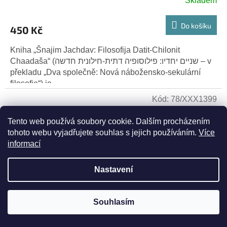
Skladem
Do košíku
450 Kč
Kniha „Šnajim Jachdav: Filosofija Datit-Chilonit
Chaadaša“ (שניים יחדיו: פילוסופיה דתית-חילונית חדשה – v
překladu „Dva společně: Nová nábožensko-sekulární
filosofie“) je...
Kód:
78/XXX1399
Tento web používá soubory cookie. Dalším procházením
tohoto webu vyjadřujete souhlas s jejich používáním.
Více
informací
Nastavení
Souhlasím