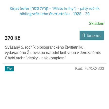
Kirjat Sefer (קרית ספר - "Místo knihy") - pátý ročník
bibliografického čtvrtletníku - 1928 - 29
Skladem
Do košíku
370 Kč
Svázaný 5. ročník bibliografického čtvrtletníku,
vydávaného Židovskou národní knihvnou v Jeruzalémě.
Chybí vrchní desky, jinak kompletní.
Kód:
78/XXX803
Tip