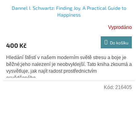
Dannel I. Schwartz: Finding Joy. A Practical Guide to
Happiness
Vyprodáno
Do košíku
400 Kč
Hledání štěstí v našem moderním světě stresu a boje je
běžné;jeho nalezení je neobvyklejší. Tato kniha zkoumá a
vysvětluje, jak najít radost prostřednictvím
osvědčeného,...
Kód:
216405