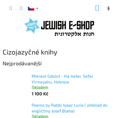
Přejít
NÁKUP
na
KOŠÍK
obsah
Cizojazyčné knihy
Nejprodávanější
Mikraot Gdolot - Ha-keter. Sefer
Yirmeyahu. Hebrew
Skladem
1 100 Kč
Poems by Rabbi Isaac Luria ( překlad do
angličtiny Josef Blaha)
Skladem