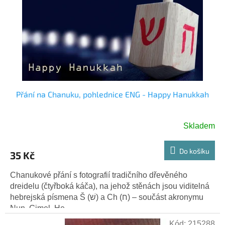
p
t
r
ů
o
d
u
k
t
ů
Přání na Chanuku, pohlednice ENG - Happy Hanukkah
Skladem
Do košíku
35 Kč
Chanukové přání s fotografií tradičního dřevěného
dreidelu (čtyřboká káča), na jehož stěnách jsou viditelná
hebrejská písmena Š (שׁ) a Ch (ח) – součást akronymu
Nun, Gimel, He,...
Kód:
215288