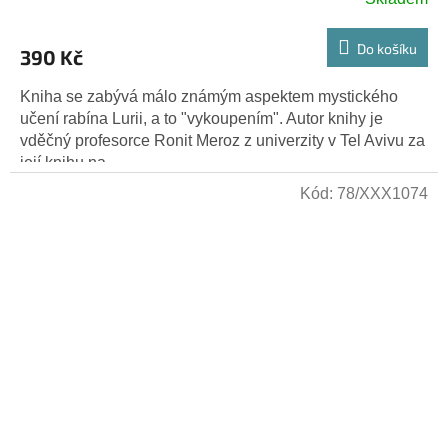
Do košíku
390 Kč
Kniha se zabývá málo známým aspektem mystického
učení rabína Lurii, a to "vykoupením". Autor knihy je
vděčný profesorce Ronit Meroz z univerzity v Tel Avivu za
její knihu na...
Kód:
78/XXX1074