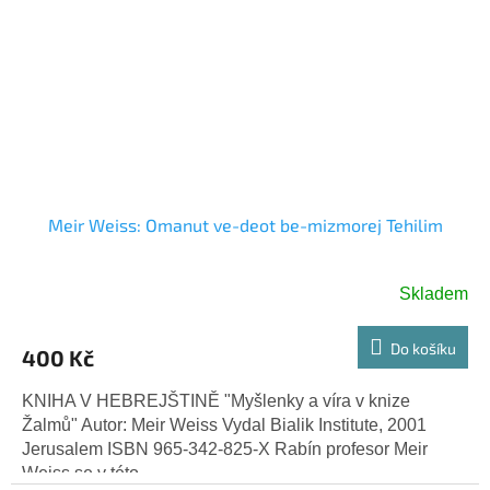
Meir Weiss: Omanut ve-deot be-mizmorej Tehilim
Skladem
Do košíku
400 Kč
KNIHA V HEBREJŠTINĚ "Myšlenky a víra v knize
Žalmů" Autor: Meir Weiss Vydal Bialik Institute, 2001
Jerusalem ISBN 965-342-825-X Rabín profesor Meir
Weiss se v této...