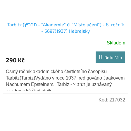
Tarbitz (תרביץ - "Akademie" či "Místo učení") - 8. ročník
- 5697(1937) Hebrejsky
Skladem
Do košíku
290 Kč
Osmý ročník akademického čtvrtletního časopisu
Tarbitz(Tarbiz)Vydáno v roce 1037, redigováno Jaakovem
Nachumem Epsteinem. Tarbiz - תרביץ je uznávaný
akademický čtvrtletník...
Kód:
217032