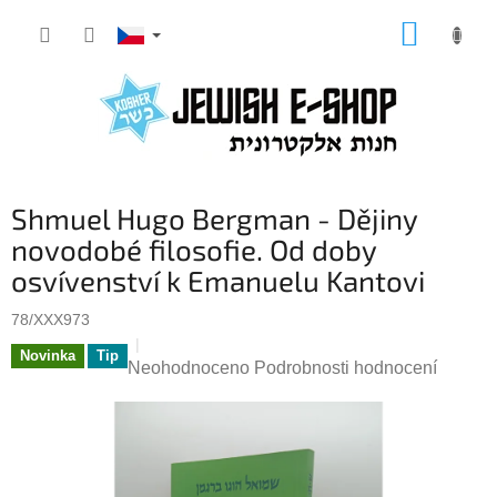
Přejít
NÁKUP
na
KOŠÍK
obsah
Shmuel Hugo Bergman - Dějiny
novodobé filosofie. Od doby
osvívenství k Emanuelu Kantovi
78/XXX973
Novinka
Tip
Průměrné
Neohodnoceno
Podrobnosti hodnocení
hodnocení
produktu
je
0,0
z