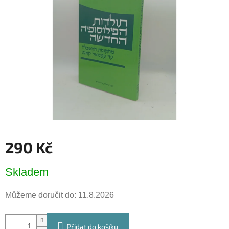
5
hvězdiček.
290 Kč
Měrná
Skladem
cena:
Můžeme doručit do:
11.8.2026
Přidat do košíku