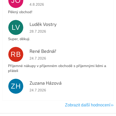
JO
Hodnocení obchodu je 5 z 5 hvězdiček.
4.8.2026
Pěkný obchod!
Luděk Vostry
LV
Hodnocení obchodu je 5 z 5 hvězdiček.
28.7.2026
Super, děkuji.
René Bednář
RB
Hodnocení obchodu je 5 z 5 hvězdiček.
24.7.2026
Příjemné nákupy v příjemném obchodě s příjemnými lidmi a
přáteli
Zuzana Házová
ZH
Hodnocení obchodu je 5 z 5 hvězdiček.
24.7.2026
Zobrazit další hodnocení
Z