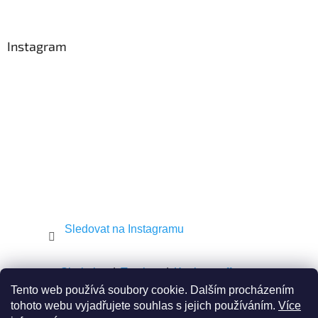
á
p
a
Instagram
t
í
Sledovat na Instagramu
Shekel.cz
Torah.cz
Kosher-coffee.cz
Tento web používá soubory cookie. Dalším procházením
tohoto webu vyjadřujete souhlas s jejich používáním.
Více