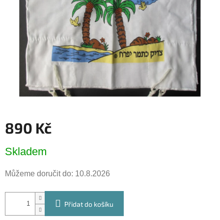
hvězdiček.
890 Kč
Měrná
Skladem
cena:
Můžeme doručit do:
10.8.2026
Přidat do košíku