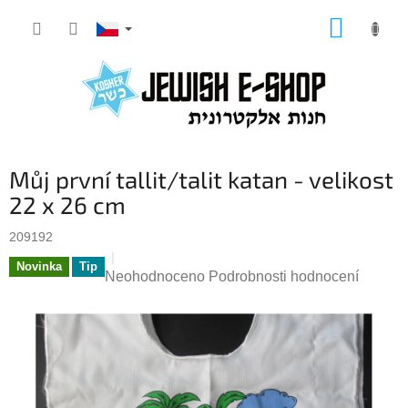
Přejít
NÁKUP
na
KOŠÍK
obsah
Můj první tallit/talit katan - velikost
22 x 26 cm
209192
Novinka
Tip
Průměrné
Neohodnoceno
Podrobnosti hodnocení
hodnocení
produktu
je
0,0
z
5