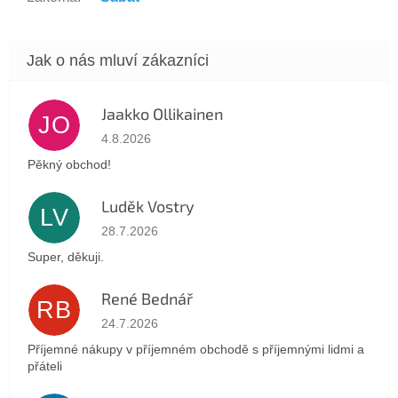
Jaakko Ollikainen
JO
Hodnocení obchodu je 5 z 5 hvězdiček.
4.8.2026
Pěkný obchod!
Luděk Vostry
LV
Hodnocení obchodu je 5 z 5 hvězdiček.
28.7.2026
Super, děkuji.
René Bednář
RB
Hodnocení obchodu je 5 z 5 hvězdiček.
24.7.2026
Příjemné nákupy v příjemném obchodě s příjemnými lidmi a
přáteli