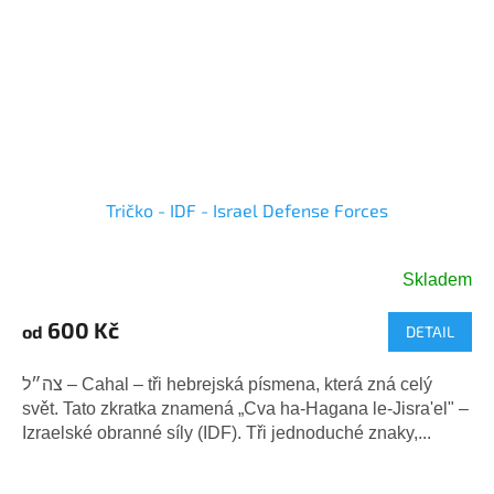
Tričko - IDF - Israel Defense Forces
Skladem
Průměrné
hodnocení
600 Kč
od
DETAIL
produktu
je
5,0
צה״ל – Cahal – tři hebrejská písmena, která zná celý
z
svět. Tato zkratka znamená „Cva ha-Hagana le-Jisra'el" –
5
Izraelské obranné síly (IDF). Tři jednoduché znaky,...
hvězdiček.