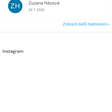
Zuzana Házová
ZH
Hodnocení obchodu je 5 z 5 hvězdiček.
24.7.2026
Zobrazit další hodnocení
Z
á
p
a
Instagram
t
í