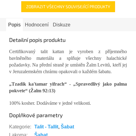
ZOBRAZIT VŠECHNY SOUVISEJÍCÍ PRODUKTY
Popis
Hodnocení
Diskuze
Detailní popis produktu
Certifikovaný talit kattan je vyroben z příjemného
bavlněného materiálu a splňuje všechny halachické
požadavky. Na přední straně je umístěn Žalm Levitů, kteří jej
v Jeruzalemském chrámu opakovali o každém šabatu.
„Tzadik ka'tamar yifrach“ - „Spravedlivý jako palma
pokvete“ (Žalm 92:13)
100% kosher. Dodáváme v jedné velikosti.
Doplňkové parametry
Kategorie
:
Talit - Tallit
,
Šabat
Lakoma
:
Šabat