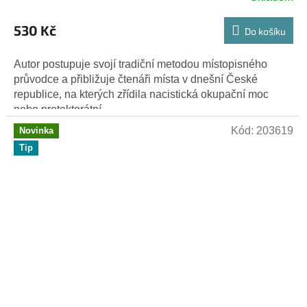
530 Kč
Do košíku
Autor postupuje svojí tradiční metodou místopisného
průvodce a přibližuje čtenáři místa v dnešní České
republice, na kterých zřídila nacistická okupační moc
nebo protektorátní...
Kód:
203619
Novinka
Tip