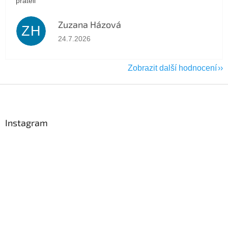
přáteli
Zuzana Házová
ZH
Hodnocení obchodu je 5 z 5 hvězdiček.
24.7.2026
Zobrazit další hodnocení
Z
á
p
a
Instagram
t
í