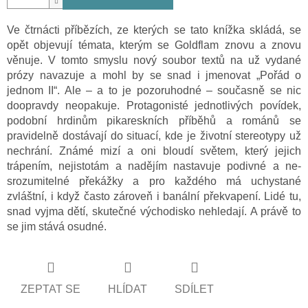
Ve čtrnácti příbězích, ze kterých se tato knížka skládá, se
opět objevují témata, kterým se Goldflam znovu a znovu
věnuje. V tomto smyslu nový soubor textů na už vydané
prózy navazuje a mohl by se snad i jmenovat „Pořád o
jednom II“. Ale – a to je pozoruhodné – současně se nic
doopravdy neopakuje. Protagonisté jednotlivých povídek,
podobní hrdinům pikareskních příběhů a románů se
pravidelně dostávají do situací, kde je životní stereotypy už
nechrání. Známé mizí a oni bloudí světem, který jejich
trápením, ne­jistotám a nadějím nastavuje podivné a ne­
srozumitelné překážky a pro každého má uchystané
zvláštní, i když často zároveň i banální překvapení. Lidé tu,
snad vyjma dětí, skutečné východisko nehledají. A právě to
se jim stává osudné.
ZEPTAT SE
HLÍDAT
SDÍLET