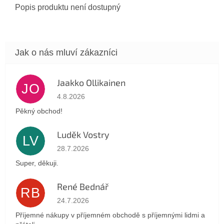
Popis produktu není dostupný
Jaakko Ollikainen
JO
Hodnocení obchodu je 5 z 5 hvězdiček.
4.8.2026
Pěkný obchod!
Luděk Vostry
LV
Hodnocení obchodu je 5 z 5 hvězdiček.
28.7.2026
Super, děkuji.
René Bednář
RB
Hodnocení obchodu je 5 z 5 hvězdiček.
24.7.2026
Příjemné nákupy v příjemném obchodě s příjemnými lidmi a