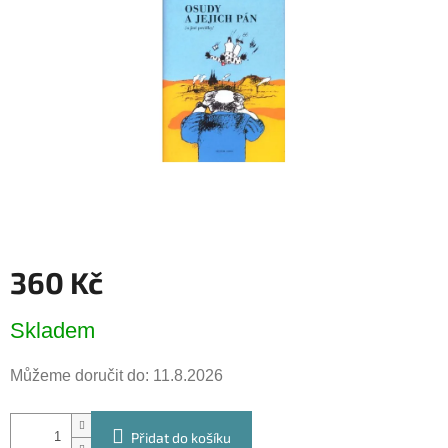
hvězdiček.
360 Kč
Měrná
Skladem
cena:
Můžeme doručit do:
11.8.2026
Přidat do košíku