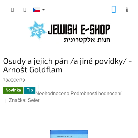
Přejít
NÁKUP
na
KOŠÍK
obsah
Osudy a jejich pán /a jiné povídky/ -
Arnošt Goldflam
78/XXX479
Novinka
Tip
Průměrné
Neohodnoceno
Podrobnosti hodnocení
hodnocení
Značka:
Sefer
produktu
je
0,0
z
5